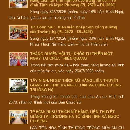
Hằng Liên tại Tịnh nghiệp đạo tràng An cư – Tổ
đình Tịnh xá Ngọc Phương (PL 2570 – DL 2026)
Sáng ngày 31/7/2026 (nhằm ngày 18/6 năm Bính Ngọ),
chư Ni hành giả an cư tại Trường hạ Tổ đình
TP. Đồng Nai: Thiền viện Pháp Sơn cúng dường
các Trường hạ (PL.2570 – DL.2026)
Sáng ngày 16/7/2026 (nhằm ngày 03/6 năm Bính Ngọ),
Ni sư Thích Nữ Hằng Liên – Trụ trì Thiền viện
THẮNG DUYÊN HỘI TỤ: KHÓA TU THIỀN MỘT
NGÀY TẠI CHÙA THIÊN QUANG
Trong tiết trời mưa hạ – hoà trong năng lượng an lành
của mùa An cư, vào ngày 26/07/2026 nhằm
TÂY NINH: NI SƯ THÍCH NỮ HẰNG LIÊN THUYẾT
GIẢNG TẠI TỊNH XÁ NGỌC TÂM VÀ CÚNG DƯỜNG
TRƯỜNG HẠ
Trong không khí thanh tịnh của mùa An cư Phật lịch
2570, nhận lời thỉnh mời của Ban Chức sự
TP.HCM: NI SƯ THÍCH NỮ HẰNG LIÊN THUYẾT
GIẢNG TẠI TRƯỜNG HẠ TỔ ĐÌNH TỊNH XÁ NGỌC
PHƯƠNG
LAN TỎA HOA TÌNH THƯƠNG TRONG MÙA AN CƯ