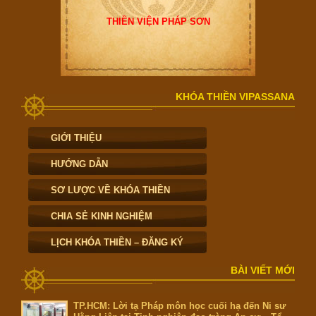
THIỀN VIỆN PHÁP SƠN
KHÓA THIỀN VIPASSANA
GIỚI THIỆU
HƯỚNG DẪN
SƠ LƯỢC VỀ KHÓA THIỀN
CHIA SẺ KINH NGHIỆM
LỊCH KHÓA THIỀN – ĐĂNG KÝ
BÀI VIẾT MỚI
TP.HCM: Lời tạ Pháp môn học cuối hạ đến Ni sư