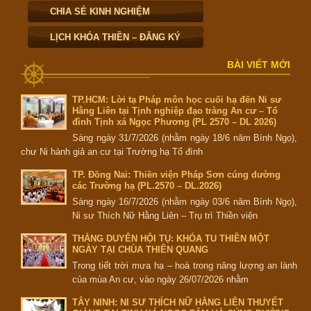
CHIA SẺ KINH NGHIỆM
LỊCH KHÓA THIỀN – ĐĂNG KÝ
BÀI VIẾT MỚI
TP.HCM: Lời tạ Pháp môn học cuối hạ đến Ni sư
Hằng Liên tại Tịnh nghiệp đạo tràng An cư – Tổ
đình Tịnh xá Ngọc Phương (PL 2570 – DL 2026)
Sáng ngày 31/7/2026 (nhằm ngày 18/6 năm Bính Ngọ),
chư Ni hành giả an cư tại Trường hạ Tổ đình
TP. Đồng Nai: Thiền viện Pháp Sơn cúng dường
các Trường hạ (PL.2570 – DL.2026)
Sáng ngày 16/7/2026 (nhằm ngày 03/6 năm Bính Ngọ),
Ni sư Thích Nữ Hằng Liên – Trụ trì Thiền viện
THẮNG DUYÊN HỘI TỤ: KHÓA TU THIỀN MỘT
NGÀY TẠI CHÙA THIÊN QUANG
Trong tiết trời mưa hạ – hoà trong năng lượng an lành
của mùa An cư, vào ngày 26/07/2026 nhằm
TÂY NINH: NI SƯ THÍCH NỮ HẰNG LIÊN THUYẾT