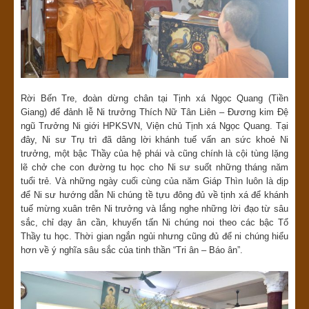
Rời Bến Tre, đoàn dừng chân tại Tịnh xá Ngọc Quang (Tiền
Giang) để đảnh lễ Ni trưởng Thích Nữ Tân Liên – Đương kim Đệ
ngũ Trưởng Ni giới HPKSVN, Viện chủ Tịnh xá Ngọc Quang. Tại
đây, Ni sư Trụ trì đã dâng lời khánh tuế vấn an sức khoẻ Ni
trưởng, một bậc Thầy của hệ phái và cũng chính là cội tùng lặng
lẽ chở che con đường tu học cho Ni sư suốt những tháng năm
tuổi trẻ. Và những ngày cuối cùng của năm Giáp Thìn luôn là dịp
để Ni sư hướng dẫn Ni chúng tề tựu đông đủ về tịnh xá để khánh
tuế mừng xuân trên Ni trưởng và lắng nghe những lời đạo từ sâu
sắc, chỉ dạy ân cần, khuyến tấn Ni chúng noi theo các bậc Tổ
Thầy tu học. Thời gian ngắn ngủi nhưng cũng đủ để ni chúng hiểu
hơn về ý nghĩa sâu sắc của tinh thần “Tri ân – Báo ân”.