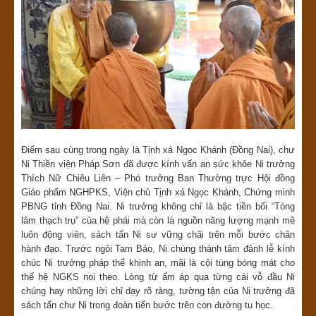
Điểm sau cùng trong ngày là Tịnh xá Ngọc Khánh (Đồng Nai), chư
Ni Thiền viện Pháp Sơn đã được kính vấn an sức khỏe Ni trưởng
Thích Nữ Chiêu Liên – Phó trưởng Ban Thường trực Hội đồng
Giáo phẩm NGHPKS, Viện chủ Tịnh xá Ngọc Khánh, Chứng minh
PBNG tỉnh Đồng Nai. Ni trưởng không chỉ là bậc tiền bối “Tòng
lâm thạch trụ” của hệ phái mà còn là nguồn năng lượng mạnh mẽ
luôn động viên, sách tấn Ni sư vững chãi trên mỗi bước chân
hành đạo. Trước ngôi Tam Bảo, Ni chúng thành tâm đảnh lễ kính
chúc Ni trưởng pháp thể khinh an, mãi là cội tùng bóng mát cho
thế hệ NGKS noi theo. Lòng từ ấm áp qua từng cái vỗ đầu Ni
chúng hay những lời chỉ dạy rõ ràng, tường tận của Ni trưởng đã
sách tấn chư Ni trong đoàn tiến bước trên con đường tu học.