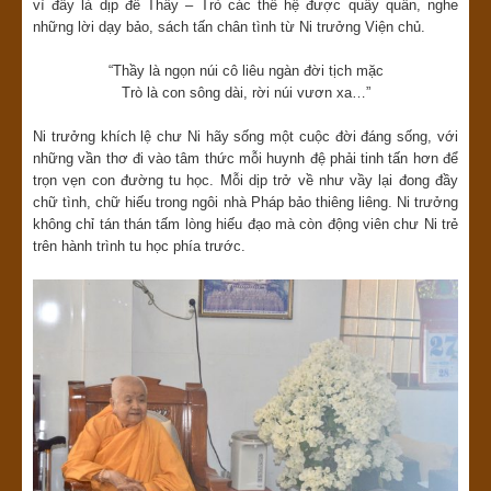
vì đây là dịp để Thầy – Trò các thế hệ được quây quần, nghe
những lời dạy bảo, sách tấn chân tình từ Ni trưởng Viện chủ.
“Thầy là ngọn núi cô liêu ngàn đời tịch mặc
Trò là con sông dài, rời núi vươn xa…”
Ni trưởng khích lệ chư Ni hãy sống một cuộc đời đáng sống, với
những vần thơ đi vào tâm thức mỗi huynh đệ phải tinh tấn hơn để
trọn vẹn con đường tu học. Mỗi dịp trở về như vầy lại đong đầy
chữ tình, chữ hiếu trong ngôi nhà Pháp bảo thiêng liêng. Ni trưởng
không chỉ tán thán tấm lòng hiếu đạo mà còn động viên chư Ni trẻ
trên hành trình tu học phía trước.