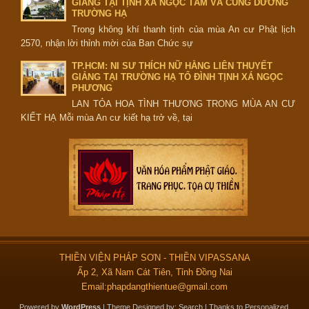
GIẢNG TẠI TỊNH XÁ NGỌC TÂM VÀ CÚNG DƯỜNG
TRƯỜNG HẠ
Trong không khí thanh tịnh của mùa An cư Phật lịch
2570, nhận lời thỉnh mời của Ban Chức sự
TP.HCM: NI SƯ THÍCH NỮ HẰNG LIÊN THUYẾT
GIẢNG TẠI TRƯỜNG HẠ TỔ ĐÌNH TỊNH XÁ NGỌC
PHƯƠNG
LAN TỎA HOA TÌNH THƯƠNG TRONG MÙA AN CƯ
KIẾT HẠ Mỗi mùa An cư kiết hạ trở về, tại
THIỀN VIỆN PHÁP SƠN - THIỀN VIPASSANA
Ấp 2, Xã Nam Cát Tiên, Tỉnh Đồng Nai
Email:phapdangthientue@gmail.com
Powered by
WordPress
| Theme Designed by:
Search
| Thanks to
Personalized
,