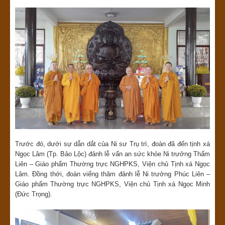
Trước đó, dưới sự dẫn dắt của Ni sư Trụ trì, đoàn đã đến tịnh xá
Ngọc Lâm (Tp. Bảo Lộc) đảnh lễ vấn an sức khỏe Ni trưởng Thẩm
Liên – Giáo phẩm Thường trực NGHPKS, Viện chủ Tịnh xá Ngọc
Lâm. Đồng thới, đoàn viếng thăm đảnh lễ Ni trưởng Phúc Liên –
Giáo phẩm Thường trực NGHPKS, Viện chủ Tịnh xá Ngọc Minh
(Đức Trọng).