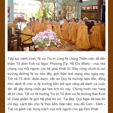
Tiếp tục hành trình, Ni sư Trụ trì cùng Ni chúng Thiền viện đã đến
thăm Tổ đình Tịnh xá Ngọc Phương (Tp. Hồ Chí Minh) – mái nhà
chung của mỗi người con hệ phái Khất Sĩ. Đây cũng chính là nơi
trưởng dưỡng Ni sư tròn đầy giới thân huệ mạng như ngày nay.
Trở về Tổ đình, đoàn được vấn an Quý Ni trưởng hiện tiền, đồng
thời đảnh lễ chư vị Ni trưởng tiền bối quá vãng đã dành cả cuộc
đời để gầy dựng chốn già lam lịch sử này. Chứng minh cho hàng
đệ tử chúc Tết có Ni trưởng Trụ trì Tổ đình và Ni trưởng Ban Kinh
tế, Giáo phẩm Ni giới Hệ phái trú xứ. Tại đây, Quý Ngài đã ban lời
chỉ dạy, sách tấn chư Ni thúc liễm thân tâm, trau dồi Giới – Định –
Tuệ và gánh vác trọng trách của một người con gái Đức Phật.