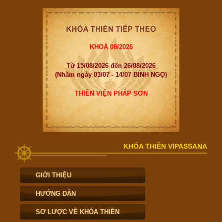
KHOÁ 08/2026
Từ 15/08/2026 đến 26/08/2026
(Nhằm ngày 03/07 - 14/07 BÍNH NGỌ)
THIỀN VIỆN PHÁP SƠN
KHÓA THIỀN VIPASSANA
GIỚI THIỆU
HƯỚNG DẪN
SƠ LƯỢC VỀ KHÓA THIỀN