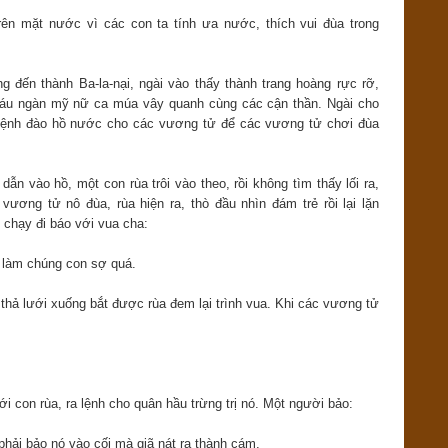
ên mặt nước vì các con ta tính ưa nước, thích vui đùa trong
g đến thành Ba-la-nại, ngài vào thấy thành trang hoàng rực rỡ,
 sáu ngàn mỹ nữ ca múa vây quanh cùng các cận thần. Ngài cho
 lệnh đào hồ nước cho các vương tử để các vương tử chơi đùa
n vào hồ, một con rùa trôi vào theo, rồi không tìm thấy lối ra,
vương tử nô đùa, rùa hiện ra, thò đầu nhìn đám trẻ rồi lại lặn
 chạy đi báo với vua cha:
ồ làm chúng con sợ quá.
 thả lưới xuống bắt được rùa đem lại trình vua. Khi các vương tử
i con rùa, ra lệnh cho quân hầu trừng trị nó. Một người bảo:
phải bảo nó vào cối mà giã nát ra thành cám.