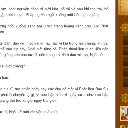
ớm, phát nguyện hành trì giới luật, bố thí và sau khi thọ trai, hộ
gặp thời thuyết Pháp họ đều ngồi xuống một bên nghe giảng.
ng ngồi xuống sàng tọa được trang hoàng dành cho đức Phật
heo.
đàm đạo với một vài vị này hay vị kia trong hội chúng, khi bài
thế vào dịp này, Ngài biết rằng bài Pháp thoại liên quan đến các
giảng cho các cư sĩ, nên trong khi đàm đạo với họ, Ngài hỏi:
rai giới chăng?
i bảo:
các cư sĩ, tuy nhiên ngày nay các ông có một vị Phật làm Đạo Sư
g phải là chuyện lạ gì, vì các bậc hiền trí ngày xưa, chưa có bậc
ang thế tục và giữ ngày trai giới.
 cư sĩ, Ngài kể một chuyện quá khứ.
(PL 