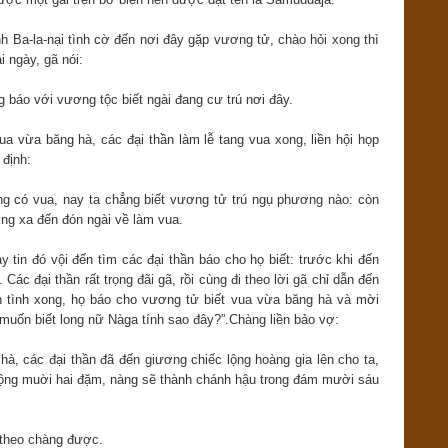
nh Ba-la-nại tình cờ đến nơi đây gặp vương tử, chào hỏi xong thì
i ngày, gã nói:
g báo với vương tộc biết ngài đang cư trú nơi đây.
vua vừa băng hà, các đại thần làm lễ tang vua xong, liền hội họp
 định:
g có vua, nay ta chẳng biết vương tử trú ngụ phương nào: còn
ng xa đến đón ngài về làm vua.
 tin đó vội đến tìm các đại thần báo cho họ biết: trước khi đến
ác đại thần rất trọng đãi gã, rồi cùng đi theo lời gã chỉ dẫn đến
n tình xong, họ báo cho vương tử biết vua vừa băng hà và mời
 muốn biết long nữ Nàga tính sao đây?”.Chàng liền bảo vợ:
hà, các đại thần đã đến giương chiếc lộng hoàng gia lên cho ta,
i, rộng muời hai đặm, nàng sẽ thành chánh hậu trong đám mười sáu
i theo chàng được.