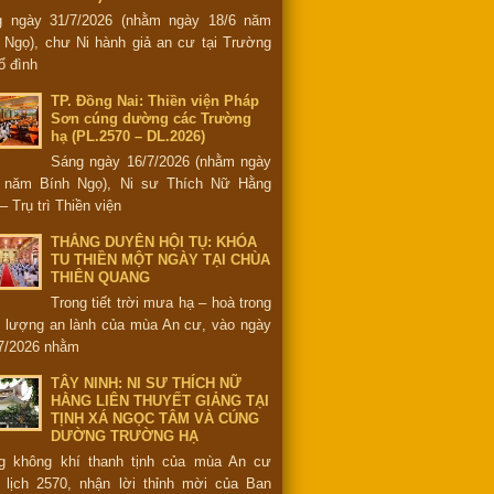
g ngày 31/7/2026 (nhằm ngày 18/6 năm
 Ngọ), chư Ni hành giả an cư tại Trường
ổ đình
TP. Đồng Nai: Thiền viện Pháp
Sơn cúng dường các Trường
hạ (PL.2570 – DL.2026)
Sáng ngày 16/7/2026 (nhằm ngày
6 năm Bính Ngọ), Ni sư Thích Nữ Hằng
– Trụ trì Thiền viện
THẮNG DUYÊN HỘI TỤ: KHÓA
TU THIỀN MỘT NGÀY TẠI CHÙA
THIÊN QUANG
Trong tiết trời mưa hạ – hoà trong
 lượng an lành của mùa An cư, vào ngày
7/2026 nhằm
TÂY NINH: NI SƯ THÍCH NỮ
HẰNG LIÊN THUYẾT GIẢNG TẠI
TỊNH XÁ NGỌC TÂM VÀ CÚNG
DƯỜNG TRƯỜNG HẠ
g không khí thanh tịnh của mùa An cư
 lịch 2570, nhận lời thỉnh mời của Ban