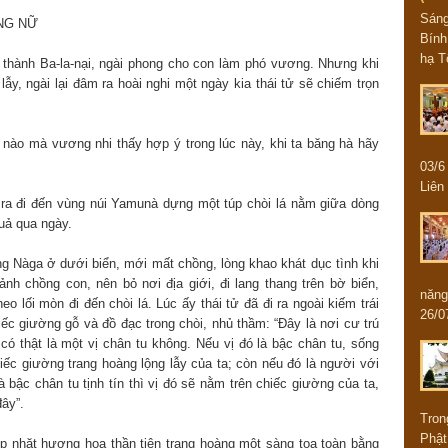
Sán
ONG NỮ
Bính
hạ T
ì thành Ba-la-nại, ngài phong cho con làm phó vương. Nhưng khi
 lẫy, ngài lại đâm ra hoài nghi một ngày kia thái tử sẽ chiếm trọn
 nào mà vương nhi thấy hợp ý trong lúc này, khi ta băng hà hãy
03/
Liên 
 ra đi đến vùng núi Yamunà dựng một túp chòi lá nằm giữa dòng
uả qua ngày.
g Nàga ở dưới biển, mới mất chồng, lòng khao khát dục tình khi
nh chồng con, nên bỏ nơi địa giới, đi lang thang trên bờ biển,
năng
eo lối mòn đi đến chòi lá. Lúc ấy thái tử đã đi ra ngoài kiếm trái
26/0
ếc giường gỗ và đồ đạc trong chòi, nhủ thầm: “Đây là nơi cư trú
có thật là một vị chân tu không. Nếu vị đó là bậc chân tu, sống
iếc giường trang hoàng lộng lẫy của ta; còn nếu đó là người với
 bậc chân tu tịnh tín thì vị đó sẽ nằm trên chiếc giường của ta,
đây”.
Tron
Phật
óp nhặt hương hoa thần tiên trang hoàng một sàng tọa toàn bằng