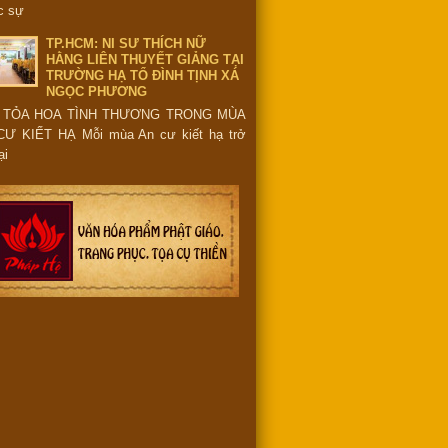
c sự
TP.HCM: NI SƯ THÍCH NỮ
HẰNG LIÊN THUYẾT GIẢNG TẠI
TRƯỜNG HẠ TỔ ĐÌNH TỊNH XÁ
NGỌC PHƯƠNG
 TỎA HOA TÌNH THƯƠNG TRONG MÙA
CƯ KIẾT HẠ Mỗi mùa An cư kiết hạ trở
ại