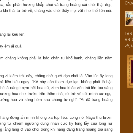
Chứ
a, rắc phấn hương khắp chòi và trang hoàng cái chòi thật đẹp,
u khi thái tử trở về, chàng vào chòi thấy mọi vật như thế liền nói:
LAN
àng lại kêu lên:
AN 
về, t
ày êm ái quá!
âm chàng không phải là bậc chân tu khổ hạnh, chàng liền nằm
 đi kiếm trái cây, chẳng nhớ quét dọn chòi lá. Vào lúc ấy long
ả liền hiểu ngay: “Kẻ này còn tham dục lạc, không phải là bậc
 Thế là nàng lượm hết hoa cũ, đem hoa khác đến trải lên tọa sàng
i hương hoa như trước trên thềm nhà, rồi trở về cõi mình cư ngụ.
iường hoa và sáng hôm sau chàng tự nghĩ: “Ai đã trang hoàng
, chàng đứng ẩn mình không xa túp liều. Long nữ Nàga thu lượm
ơng tử chiêm ngưỡng dung nhan cực kỳ lộng lẫy của long nữ
 lẳng lặng đi vào chòi trong khi nàng đang trang hoàng tọa sàng