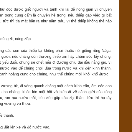
thứ độc dược giết người và tánh khí lại dễ nóng giận vì chuyện
n trong cung cấm là chuyện hệ trọng, nếu thiếp gặp việc gì bất
 tức thì tia mắt bắn ra như nắm trấu, vì thế thiếp không thể nào
cùng đi, nàng đáp:
g các con của thiếp lại không phải thuộc nòi giống rồng Nàga,
 người; nếu chàng còn thương thiếp xin hãy chăm sóc lấy chúng.
 yếu đuối, chúng sẽ chết nếu đi đường chịu dãi dầu nắng gió, vì
 nước vào để chúng chơi đùa trong nước và khi đến kinh thành,
cạnh hoàng cung cho chúng, như thế chúng mới khỏi khổ được.
ừ vương tử, đi vòng quanh chàng một cách kính cẩn, ôm các con
 cho chàng, khóc lóc một hồi và biến đi về cảnh giới của rồng
, ràn rụa nước mắt, liền đến gặp các đại thần. Tức thì họ rảy
ng vương và thưa:
ề thành.
g đặt lên xe và đổ nước vào.