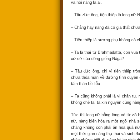
và hỏi nàng là ai.
– Tâu đức ông, tiện thiếp là long nữ 
– Chẳng hay nàng đã có gia thất chư
– Tiện thiếp là sương phụ không có 
– Ta là thái tử Brahmadatta, con vua t
xứ sở của dòng giống Nàga?
– Tâu đức ông, chỉ vì tiện thiếp tr
chưa thỏa mãn về đường tình duyên đ
tấm thân bồ liễu.
– Ta cũng không phải là vị chân tu, 
không chê ta, ta xin nguyện cùng nàn
Tức thì long nữ bằng lòng và từ đó 
nữ, nàng biến hóa ra một ngôi nhà s
chàng không còn phải ăn hoa quả nữ
một thời gian nàng thụ thai và sinh đ
chập chững biết đi, nàng lại hạ sinh