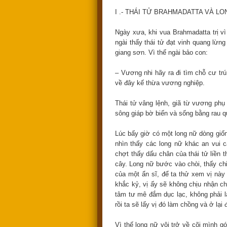
I .- THÁI TỬ BRAHMADATTA VÀ L
Ngày xưa, khi vua Brahmadatta trị v
ngài thấy thái tử đạt vinh quang lừng
giang sơn. Vì thế ngài bảo con:
– Vương nhi hãy ra đi tìm chỗ cư trú
về đây kế thừa vương nghiệp.
Thái tử vâng lệnh, giã từ vương phụ
sông giáp bờ biển và sống bằng rau q
Lúc bấy giờ có một long nữ dòng giốn
nhìn thấy các long nữ khác an vui cả
chợt thấy dấu chân của thái tử liền th
cây. Long nữ bước vào chòi, thấy chi
của một ẩn sĩ, để ta thử xem vị này 
khắc kỷ, vị ấy sẽ không chịu nhận ch
tâm tư mê đắm dục lạc, không phải là
rồi ta sẽ lấy vị đó làm chồng và ở lại 
Vì thế long nữ vội trở về cõi mình g