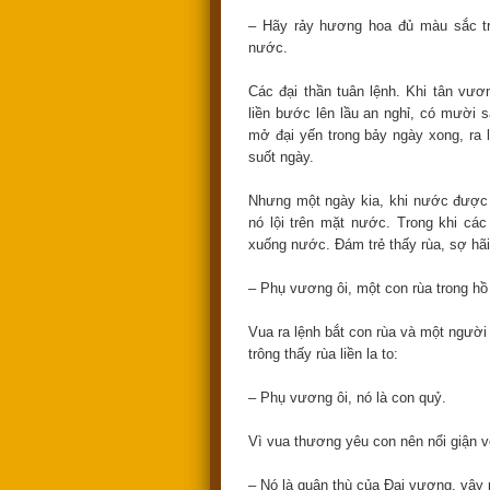
– Hãy rảy hương hoa đủ màu sắc tr
nước.
Các đại thần tuân lệnh. Khi tân vươn
liền bước lên lầu an nghỉ, có mười
mở đại yến trong bảy ngày xong, ra
suốt ngày.
Nhưng một ngày kia, khi nước được dẫ
nó lội trên mặt nước. Trong khi các 
xuống nước. Đám trẻ thấy rùa, sợ hãi
– Phụ vương ôi, một con rùa trong h
Vua ra lệnh bắt con rùa và một người
trông thấy rùa liền la to:
– Phụ vương ôi, nó là con quỷ.
Vì vua thương yêu con nên nổi giận vớ
– Nó là quân thù của Đại vương, vậy 