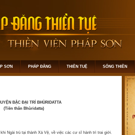
ÁP SƠN
PHÁP ĐĂNG
THIỀN TUỆ
SỐNG THIỀN
HUYỆN BẬC ĐẠI TRÍ BHÙRIDATTA
(Tiền thân Bhùridatta)
(
 Ngài trú tại thành Xá Vệ, về việc các cư sĩ hành trì trai giới.