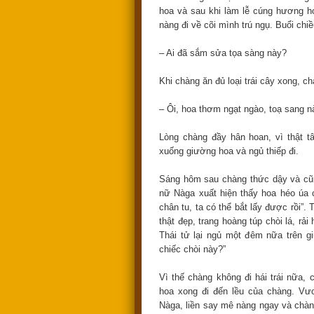
hoa và sau khi làm lễ cúng hương ho
nàng đi về cõi mình trú ngụ. Buổi chiề
– Ai đã sắm sửa tọa sàng này?
Khi chàng ăn đủ loại trái cây xong, ch
– Ôi, hoa thơm ngạt ngào, toạ sang n
Lòng chàng đầy hân hoan, vì thật t
xuống giường hoa và ngủ thiếp đi.
Sáng hôm sau chàng thức dậy và cũng
nữ Nàga xuất hiện thấy hoa héo úa c
chân tu, ta có thể bắt lấy được rồi”.
thật đẹp, trang hoàng túp chòi lá, rả
Thái tử lại ngủ một đêm nữa trên g
chiếc chòi này?”
Vì thế chàng không đi hái trái nữa
hoa xong đi đến lều của chàng. Vư
Nàga, liền say mê nàng ngay và chàng