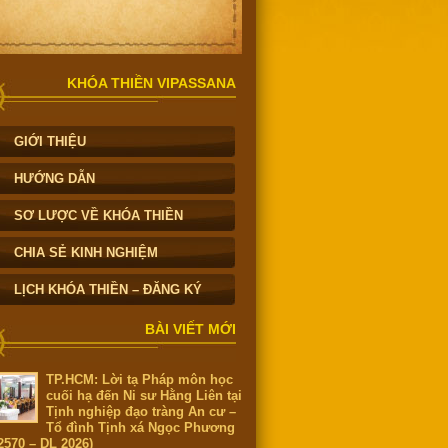
KHÓA THIỀN VIPASSANA
GIỚI THIỆU
HƯỚNG DẪN
SƠ LƯỢC VỀ KHÓA THIỀN
CHIA SẺ KINH NGHIỆM
LỊCH KHÓA THIỀN – ĐĂNG KÝ
BÀI VIẾT MỚI
TP.HCM: Lời tạ Pháp môn học
cuối hạ đến Ni sư Hằng Liên tại
Tịnh nghiệp đạo tràng An cư –
Tổ đình Tịnh xá Ngọc Phương
2570 – DL 2026)