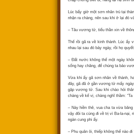
Lúc bấy giờ một sơn nhân trú tại thà
nhận ra chàng, nên sau khi ở lại đó và
– Tâu vương tử, tiểu thần xin về thôn
Thế rồi gã ra về kinh thành. Lúc ấy 
nhau lại sau đó bảy ngày, rồi họ quyết
– Đất nước không thể một ngày khôn
sống hay chăng, để chúng ta bảo vươ
Vừa khi ấy gã sơn nhân về thành, hay
đây, gã đã ở gần vương tử mấy ngày. C
gặp vương tử. Sau khi chào hỏi thâ
chàng về kế vị, chàng nghĩ thầm: “Ta
– Này hiền thê, vua cha ta vừa băng 
vậy đôi ta cùng đi về trị vì Ba-la-nạ
ngàn cung phi ấy.
– Phu quân ôi, thiếp không thể nào đ