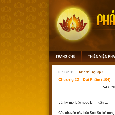
TRANG CHỦ
THIỀN VIỆN PH
01/06/2015
Kinh tiểu bộ tập X
Chương 22 – Đại Phẩm (tt04)
543. C
Bất kỳ mọi bảo ngọc kim ngân…,
Câu chuyện này bậc Đạo Sư kể trong khi