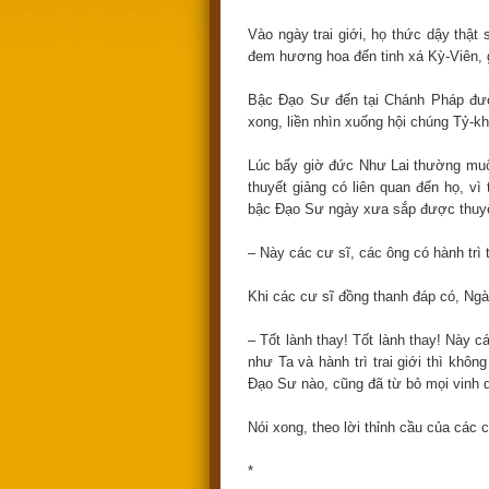
Vào ngày trai giới, họ thức dậy thật s
đem hương hoa đến tinh xá Kỳ-Viên, 
Bậc Đạo Sư đến tại Chánh Pháp đườ
xong, liền nhìn xuống hội chúng Tỷ-k
Lúc bấy giờ đức Như Lai thường muốn 
thuyết giảng có liên quan đến họ, vì 
bậc Đạo Sư ngày xưa sắp được thuyết 
– Này các cư sĩ, các ông có hành trì t
Khi các cư sĩ đồng thanh đáp có, Ngà
– Tốt lành thay! Tốt lành thay! Này 
như Ta và hành trì trai giới thì khôn
Đạo Sư nào, cũng đã từ bỏ mọi vinh qu
Nói xong, theo lời thỉnh cầu của các
*