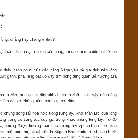
Nàga.
a?
chồng, chẳng hay chàng ở đâu?
ại thành Ba-la-nại; nhưng còn nàng, tại sao lại đi phiêu bạt rời bỏ
ông thấy hạnh phúc của các nàng Nàga yên bề gia thất nên lòng
ứt gánh, phải lang bạt đó đây tìm bóng tùng quân để nương tựa
mà ta đến trú ngụ nơi đây chỉ vì cha ta đuổi ta đi; vậy nếu nàng
g làm đôi vợ chồng sống hòa hợp nơi đây.
họ chung sống rất hoà hợp trong rừng ấy. Nhờ thần lực của long
ang trọng có sàng tọa quý giá trong khuê phòng lộng lẫy. Từ đó
a, nhưng được hưởng toàn cao lương mỹ vị của thần tiên. Sau
ược một con trai, họ đặt tên là Sàgara-Brahmadatta. Khi ấu nhi đã
 được một gái trên bờ biển nên được đặt tên là Samuddajà.