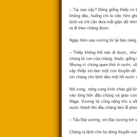
– Tại sao vậy? Dòng giống thiếp có 
không đâu, huống chi là việc hờn ghe
bình và chỉ cần đưa mắt giận dữ nhìn,
ra đi theo chàng được.
Ngày hôm sau vương tử lại bảo nàng 
– Thiếp không thể nào đi được, nhưn
chúng là con của chàng, thuộc giống
Nhưng vì chúng quen thói ở nước, rất
vậy thiếp xin làm một con thuyền đổ
xin chàng cho lệnh đào một hồ nước 
Nói xong, nàng cung kính chào giã t
vào lòng hôn đầu chúng và giao con
Nàga. Vương tử cũng nặng trĩu u sầu
nước thánh lên đầu chàng làm lễ pho
– Tâu Đại vương, xin Đại vương trở v
Chàng ra lệnh cho họ đóng thuyền xon