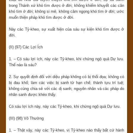
trong Thánh xứ khó tìm được ở đời; không khiếm khuyết các căn
khó tìm ở đời; không si mê, không câm ngọng khó tìm ở đời; ước
muốn thiện pháp khó tìm được ở đời.
Này các Tỷ-kheo, sự xuất hiện của sáu sự kiện khó tìm được ở
đời.
(II) (97) Các Lợi Ích
1. – Có sáu lợi ích, này các Tỷ-kheo, khi chứng ngộ quả Dự lưu.
Thế nào là sáu?
2. Sự quyết định đối với diệu pháp không có bị thối đọa; không có
bị đau khổ; làm các việc bị sanh tử hạn chế; thành tựu trí tuệ;
không cùng chia sẻ với các dị sanh; nguyên nhân và các pháp do
nhân sanh được khéo thấy.
Có sáu lợi ích này, này các Tỷ-kheo, khi chứng ngộ quả Dự lưu.
(III) (98) Vô Thường
1. – Thật vậy, này các Tỷ-kheo, vị Tỷ-kheo nào thấy bất cứ hành