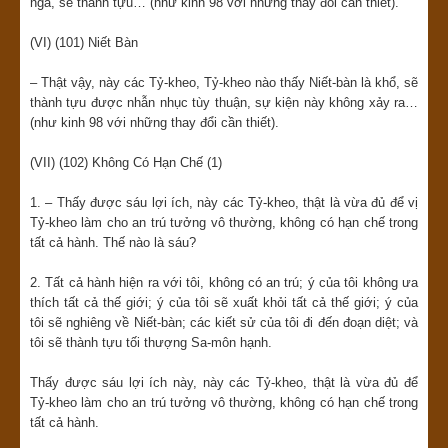
ngã, sẽ thành tựu… (như kinh 98 với những thay đổi cần thiết).
(VI) (101) Niết Bàn
– Thật vậy, này các Tỷ-kheo, Tỷ-kheo nào thấy Niết-bàn là khổ, sẽ
thành tựu được nhẫn nhục tùy thuận, sự kiện này không xảy ra…
(như kinh 98 với những thay đổi cần thiết).
(VII) (102) Không Có Hạn Chế (1)
1. – Thấy được sáu lợi ích, này các Tỷ-kheo, thật là vừa đủ để vị
Tỷ-kheo làm cho an trú tưởng vô thường, không có hạn chế trong
tất cả hành. Thế nào là sáu?
2. Tất cả hành hiện ra với tôi, không có an trú; ý của tôi không ưa
thích tất cả thế giới; ý của tôi sẽ xuất khỏi tất cả thế giới; ý của
tôi sẽ nghiêng về Niết-bàn; các kiết sử của tôi đi đến đoạn diệt; và
tôi sẽ thành tựu tối thượng Sa-môn hạnh.
Thấy được sáu lợi ích này, này các Tỷ-kheo, thật là vừa đủ để
Tỷ-kheo làm cho an trú tưởng vô thường, không có hạn chế trong
tất cả hành.