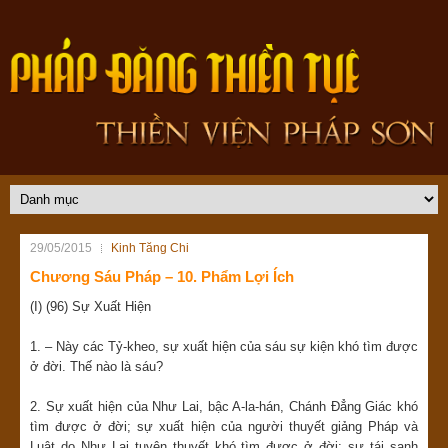
29/05/2015
Kinh Tăng Chi
Chương Sáu Pháp – 10. Phẩm Lợi Ích
(I) (96) Sự Xuất Hiện
1. – Này các Tỷ-kheo, sự xuất hiện của sáu sự kiện khó tìm được
ở đời. Thế nào là sáu?
2. Sự xuất hiện của Như Lai, bậc A-la-hán, Chánh Đẳng Giác khó
tìm được ở đời; sự xuất hiện của người thuyết giảng Pháp và
Luật do Như Lai tuyên thuyết khó tìm được ở đời; sự tái sanh