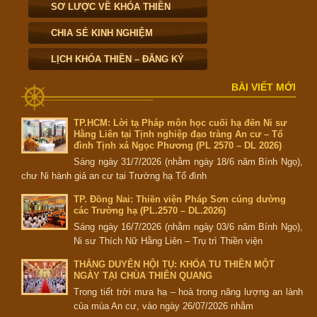
SƠ LƯỢC VỀ KHÓA THIỀN
CHIA SẺ KINH NGHIỆM
LỊCH KHÓA THIỀN – ĐĂNG KÝ
BÀI VIẾT MỚI
TP.HCM: Lời tạ Pháp môn học cuối hạ đến Ni sư
Hằng Liên tại Tịnh nghiệp đạo tràng An cư – Tổ
đình Tịnh xá Ngọc Phương (PL 2570 – DL 2026)
Sáng ngày 31/7/2026 (nhằm ngày 18/6 năm Bính Ngọ),
chư Ni hành giả an cư tại Trường hạ Tổ đình
TP. Đồng Nai: Thiền viện Pháp Sơn cúng dường
các Trường hạ (PL.2570 – DL.2026)
Sáng ngày 16/7/2026 (nhằm ngày 03/6 năm Bính Ngọ),
Ni sư Thích Nữ Hằng Liên – Trụ trì Thiền viện
THẮNG DUYÊN HỘI TỤ: KHÓA TU THIỀN MỘT
NGÀY TẠI CHÙA THIÊN QUANG
Trong tiết trời mưa hạ – hoà trong năng lượng an lành
của mùa An cư, vào ngày 26/07/2026 nhằm