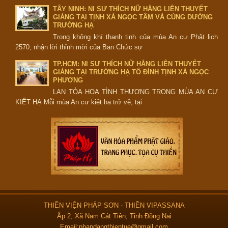
TÂY NINH: NI SƯ THÍCH NỮ HẰNG LIÊN THUYẾT
GIẢNG TẠI TỊNH XÁ NGỌC TÂM VÀ CÚNG DƯỜNG
TRƯỜNG HẠ
Trong không khí thanh tịnh của mùa An cư Phật lịch
2570, nhận lời thỉnh mời của Ban Chức sự
TP.HCM: NI SƯ THÍCH NỮ HẰNG LIÊN THUYẾT
GIẢNG TẠI TRƯỜNG HẠ TỔ ĐÌNH TỊNH XÁ NGỌC
PHƯƠNG
LAN TỎA HOA TÌNH THƯƠNG TRONG MÙA AN CƯ
KIẾT HẠ Mỗi mùa An cư kiết hạ trở về, tại
THIỀN VIỆN PHÁP SƠN - THIỀN VIPASSANA
Ấp 2, Xã Nam Cát Tiên, Tỉnh Đồng Nai
Email:phapdangthientue@gmail.com