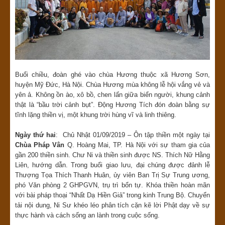
Buổi chiều, đoàn ghé vào chùa Hương thuộc xã Hương Sơn,
huyện Mỹ Đức, Hà Nội. Chùa Hương mùa không lễ hội vắng vẻ và
yên ả. Không ồn ào, xô bồ, chen lấn giữa biển người, khung cảnh
thật là “bầu trời cảnh bụt”. Động Hương Tích đón đoàn bằng sự
tĩnh lặng thiền vị, một khung trời hùng vĩ và linh thiêng.
Ngày thứ hai
: Chủ Nhật 01/09/2019 – Ôn tập thiền một ngày tại
Chùa Pháp Vân
Q. Hoàng Mai, TP. Hà Nội với sự tham gia của
gần 200 thiền sinh. Chư Ni và thiền sinh được NS. Thích Nữ Hằng
Liên, hướng dẫn. Trong buổi giao lưu, đại chúng được đảnh lễ
Thượng Tọa Thích Thanh Huân, ủy viên Ban Trị Sự Trung ương,
phó Văn phòng 2 GHPGVN, trụ trì bổn tự. Khóa thiền hoàn mãn
với bài pháp thoại “Nhất Dạ Hiền Giả” trong kinh Trung Bộ. Chuyển
tải nội dung, Ni Sư khéo léo phân tích cặn kẽ lời Phật dạy về sự
thực hành và cách sống an lành trong cuộc sống.