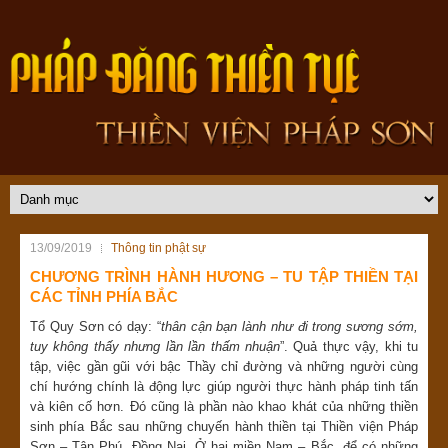
13/09/2019
Thông tin phật sự
CHƯƠNG TRÌNH HÀNH HƯƠNG – TU TẬP THIỀN TẠI
CÁC TỈNH PHÍA BẮC
Tổ Quy Sơn có dạy: “
thân cận bạn lành như đi trong sương sớm,
tuy không thấy nhưng lần lần thấm nhuận
”. Quả thực vậy, khi tu
tập, việc gần gũi với bậc Thầy chỉ đường và những người cùng
chí hướng chính là động lực giúp người thực hành pháp tinh tấn
và kiên cố hơn. Đó cũng là phần nào khao khát của những thiền
sinh phía Bắc sau những chuyến hành thiền tại Thiền viện Pháp
Sơn – Tân Phú, Đồng Nai. Ở hai miền Nam – Bắc, để có những