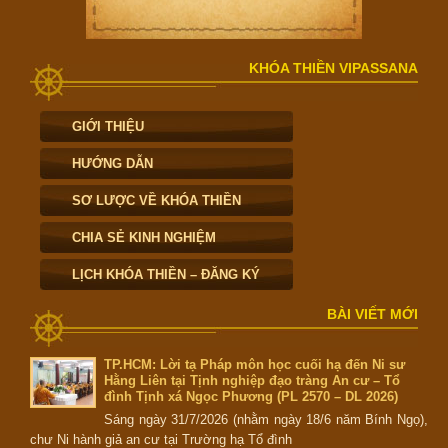
KHÓA THIỀN VIPASSANA
GIỚI THIỆU
HƯỚNG DẪN
SƠ LƯỢC VỀ KHÓA THIỀN
CHIA SẺ KINH NGHIỆM
LỊCH KHÓA THIỀN – ĐĂNG KÝ
BÀI VIẾT MỚI
TP.HCM: Lời tạ Pháp môn học cuối hạ đến Ni sư
Hằng Liên tại Tịnh nghiệp đạo tràng An cư – Tổ
đình Tịnh xá Ngọc Phương (PL 2570 – DL 2026)
Sáng ngày 31/7/2026 (nhằm ngày 18/6 năm Bính Ngọ),
chư Ni hành giả an cư tại Trường hạ Tổ đình