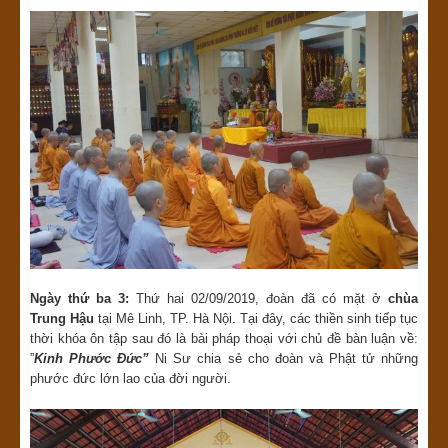
Ngày thứ ba 3:
Thứ hai 02/09/2019, đoàn đã có mặt ở
chùa
Trung Hậu
tại Mê Linh, TP. Hà Nội. Tại đây, các thiền sinh tiếp tục
thời khóa ôn tập sau đó là bài pháp thoại với chủ đề bàn luận về:
”
Kinh Phước Đức”
Ni Sư chia sẻ cho đoàn và Phật tử những
phước đức lớn lao của đời người.