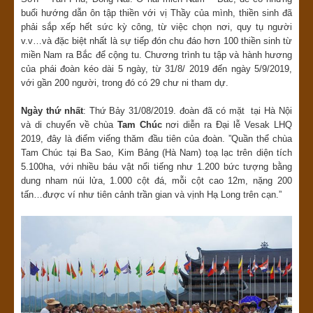
buổi hướng dẫn ôn tập thiền với vị Thầy của mình, thiền sinh đã
phải sắp xếp hết sức kỳ công, từ việc chọn nơi, quy tụ người
v.v…và đặc biệt nhất là sự tiếp đón chu đáo hơn 100 thiền sinh từ
miền Nam ra Bắc để cộng tu. Chương trình tu tập và hành hương
của phái đoàn kéo dài 5 ngày, từ 31/8/ 2019 đến ngày 5/9/2019,
với gần 200 người, trong đó có 29 chư ni tham dự.
Ngày thứ nhất
: Thứ Bảy 31/08/2019. đoàn đã có mặt tại Hà Nội
và di chuyển về chùa
Tam Chúc
nơi diễn ra Đại lễ Vesak LHQ
2019, đây là điểm viếng thăm đầu tiên của đoàn. ”Quần thể chùa
Tam Chúc tại Ba Sao, Kim Bảng (Hà Nam) toạ lạc trên diện tích
5.100ha, với nhiều báu vật nổi tiếng như 1.200 bức tượng bằng
dung nham núi lửa, 1.000 cột đá, mỗi cột cao 12m, nặng 200
tấn…được ví như tiên cảnh trần gian và vịnh Hạ Long trên cạn.”