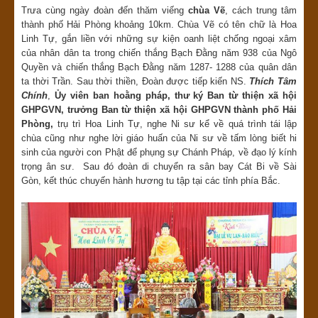
Trưa cùng ngày đoàn đến thăm viếng
chùa Vẽ
, cách trung tâm
thành phố Hải Phòng khoảng 10km. Chùa Vẽ có tên chữ là Hoa
Linh Tự, gắn liền với những sự kiện oanh liệt chống ngoại xâm
của nhân dân ta trong chiến thắng Bạch Đằng năm 938 của Ngô
Quyền và chiến thắng Bạch Đằng năm 1287- 1288 của quân dân
ta thời Trần. Sau thời thiền, Đoàn được tiếp kiến NS.
Thích Tâm
Chính
,
Ủy viên ban hoằng pháp, thư ký Ban từ thiện xã hội
GHPGVN, trưởng Ban từ thiện xã hội GHPGVN thành phố Hải
Phòng,
trụ trì Hoa Linh Tự, nghe Ni sư kể về quá trình tái lập
chùa cũng như nghe lời giáo huấn của Ni sư về tấm lòng biết hi
sinh của người con Phật để phụng sự Chánh Pháp, về đạo lý kính
trọng ân sư. Sau đó đoàn di chuyển ra sân bay Cát Bi về Sài
Gòn, kết thúc chuyến hành hương tu tập tại các tỉnh phía Bắc.