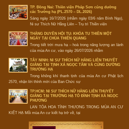
TP. Đồng Nai: Thiền viện Pháp Sơn cúng dường
các Trường hạ (PL.2570 – DL.2026)
Sáng ngày 16/7/2026 (nhằm ngày 03/6 năm Bính Ngọ),
Ni sư Thích Nữ Hằng Liên – Trụ trì Thiền viện
THẮNG DUYÊN HỘI TỤ: KHÓA TU THIỀN MỘT
NGÀY TẠI CHÙA THIÊN QUANG
Trong tiết trời mưa hạ – hoà trong năng lượng an lành
của mùa An cư, vào ngày 26/07/2026 nhằm
TÂY NINH: NI SƯ THÍCH NỮ HẰNG LIÊN THUYẾT
GIẢNG TẠI TỊNH XÁ NGỌC TÂM VÀ CÚNG DƯỜNG
TRƯỜNG HẠ
Trong không khí thanh tịnh của mùa An cư Phật lịch
2570, nhận lời thỉnh mời của Ban Chức sự
TP.HCM: NI SƯ THÍCH NỮ HẰNG LIÊN THUYẾT
GIẢNG TẠI TRƯỜNG HẠ TỔ ĐÌNH TỊNH XÁ NGỌC
PHƯƠNG
LAN TỎA HOA TÌNH THƯƠNG TRONG MÙA AN CƯ
KIẾT HẠ Mỗi mùa An cư kiết hạ trở về, tại