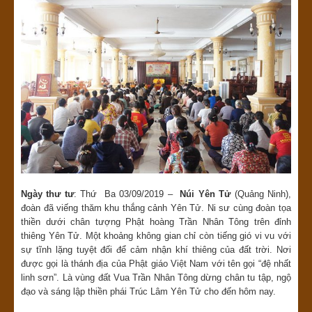
Ngày thư tư
: Thứ Ba 03/09/2019 –
Núi Yên Tử
(Quảng Ninh),
đoàn đã viếng thăm khu thắng cảnh Yên Tử. Ni sư cùng đoàn tọa
thiền dưới chân tượng Phật hoàng Trần Nhân Tông trên đỉnh
thiêng Yên Tử. Một khoảng không gian chỉ còn tiếng gió vi vu với
sự tĩnh lặng tuyệt đối để cảm nhận khí thiêng của đất trời. Nơi
được gọi là thánh địa của Phật giáo Việt Nam với tên gọi “đệ nhất
linh sơn”. Là vùng đất Vua Trần Nhân Tông dừng chân tu tập, ngộ
đạo và sáng lập thiền phái Trúc Lâm Yên Tử cho đến hôm nay.