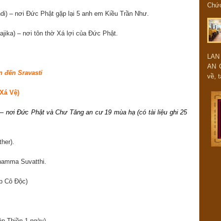
Chứ
i) – nơi Đức Phật gặp lại 5 anh em Kiều Trần Như.
jika) – nơi tôn thờ Xá lợi của Đức Phật.
LAN
AN 
n đến Sravasti
về, t
 Xá Vệ)
 –
nơi Đức Phật và Chư Tăng an cư 19 mùa hạ (có tài liệu ghi 25
her).
Dhamma Suvatthi.
ấp Cô Độc)
ập Thiền 1 ngày)