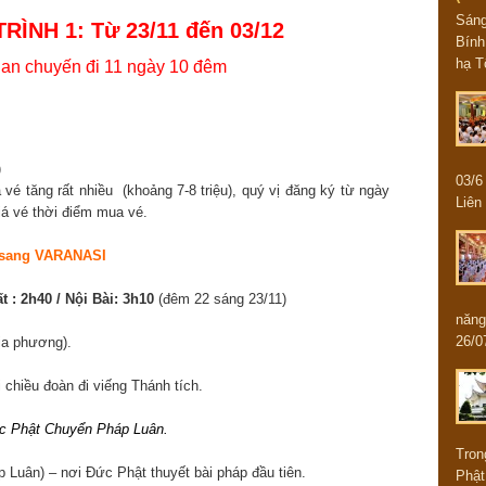
Sán
RÌNH 1:
Từ 23/11 đến 03/12
Bính
hạ T
an chuyến đi 11 ngày 10 đêm
)
03/
á vé tăng rất nhiều (khoảng 7-8 triệu), quý vị đăng ký từ ngày
Liên 
giá vé thời điểm mua vé.
y sang VARANASI
 : 2h40 / Nội Bài: 3h10
(đêm 22 sáng 23/11)
năng
26/0
ịa phương).
 chiều đoàn đi viếng Thánh tích.
ức Phật Chuyển Pháp Luân.
Tron
Luân) – nơi Đức Phật thuyết bài pháp đầu tiên.
Phật