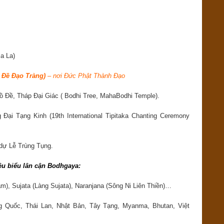
a La)
 Đề Đạo Tràng)
–
nơi Đức Phật Thành Đạo
Bồ Đề, Tháp Đại Giác ( Bodhi Tree, MahaBodhi Temple).
 Đại Tạng Kinh (19
th
International Tipitaka Chanting Ceremony
dự Lễ Trùng Tụng.
êu biểu lân cận Bodhgaya:
), Sujata (Làng Sujata), Naranjana (Sông Ni Liên Thiền)…
g Quốc, Thái Lan, Nhật Bản, Tây Tạng, Myanma, Bhutan, Việt