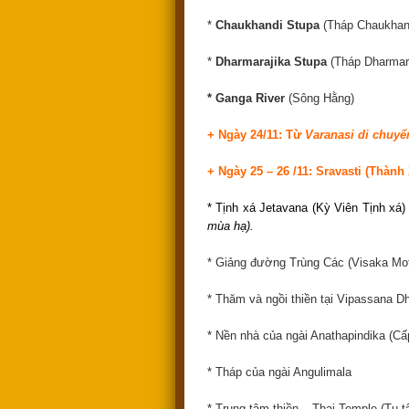
*
Chaukhandi Stupa
(Tháp Chaukhand
*
Dharmarajika Stupa
(Tháp Dharmara
* Ganga River
(Sông Hằng)
+ Ngày 24/11:
Từ
Varanasi di chuyể
+ Ngày 25 – 26 /11: Sravasti (Thành
* Tịnh xá Jetavana (Kỳ Viên Tịnh xá)
mùa hạ).
* Giảng đường Trùng Các (Visaka Mot
* Thăm và ngồi thiền tại Vipassana 
* Nền nhà của ngài Anathapindika (C
* Tháp của ngài Angulimala
* Trung tâm thiền – Thai Temple (Tu t