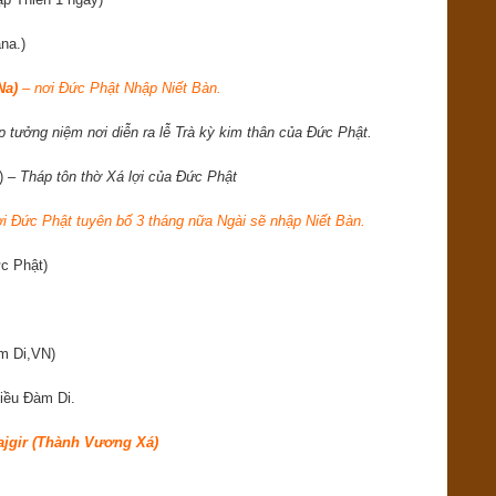
na.)
Na)
– nơi Đức Phật Nhập Niết Bàn.
 tưởng niệm nơi diễn ra lễ Trà kỳ kim thân của Đức Phật.
n)
–
Tháp t
ôn thờ Xá lợi của Đức Phật
ơi Đức Phật tuyên bố 3 tháng nữa Ngài sẽ nhập Niết Bàn.
ức Phật)
m Di,VN)
iều Đàm Di.
ajgir (Thành Vương Xá)