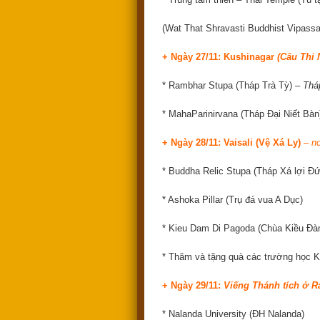
(Wat That Shravasti Buddhist Vipassa
+ Ngày 27/11: Kushinagar
(Câu Thi 
* Rambhar Stupa (Tháp Trà Tỳ) –
Tháp
* MahaParinirvana (Tháp Đại Niết Bà
+ Ngày 28/11:
Vaisali (Vệ Xá Ly)
–
n
* Buddha Relic Stupa (Tháp Xá lợi Đ
* Ashoka Pillar (Trụ đá vua A Dục)
* Kieu Dam Di Pagoda (Chùa Kiều Đà
* Thăm và tặng quà các trường học K
+ Ngày 29/11:
Viếng Thánh tích ở
R
* Nalanda University (ĐH Nalanda)