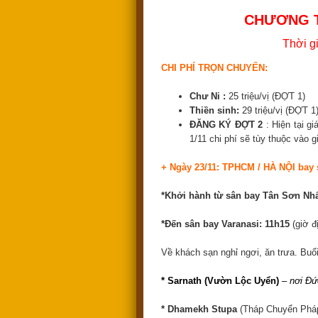
CHƯƠNG T
Thời
gi
CHI PHÍ TRỌN CHUYẾN:
Chư Ni :
25 triệu/vị (ĐỢT 1)
Thiền sinh:
29 triệu/vị (ĐỢT 1
ĐĂNG KÝ ĐỢT 2
: Hiện tại gi
1/11 chi phí sẽ tùy thuộc vào 
+ Ngày 23/11: TPHCM / HÀ NỘI ba
*Khởi hành từ sân bay Tân Sơn Nhất
*Đến sân bay Varanasi: 11h15
(giờ đ
Về khách sạn nghỉ ngơi, ăn trưa. Buổi
* Sarnath (Vườn Lộc Uyển)
– nơi Đ
* Dhamekh Stupa
(Tháp Chuyển Pháp 