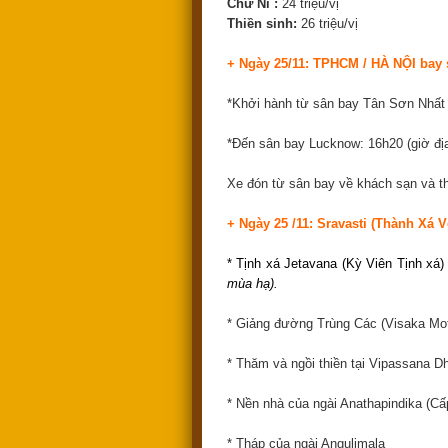
Chư Ni :
24 triệu/vị
Thiền sinh:
26 triệu/vị
+ Ngày 25/11: TPHCM / HÀ NỘI ba
*Khởi hành từ sân bay Tân Sơn Nhất :
*Đến sân bay Lucknow: 16h20 (giờ đị
Xe đón từ sân bay về khách sạn và t
+ Ngày 25 /11: Sravasti (Thành Xá V
* Tịnh xá Jetavana (Kỳ Viên Tịnh xá)
mùa hạ).
* Giảng đường Trùng Các (Visaka Mot
* Thăm và ngồi thiền tại Vipassana 
* Nền nhà của ngài Anathapindika (C
* Tháp của ngài Angulimala