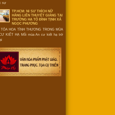
c sự
TP.HCM: NI SƯ THÍCH NỮ
HẰNG LIÊN THUYẾT GIẢNG TẠI
TRƯỜNG HẠ TỔ ĐÌNH TỊNH XÁ
NGỌC PHƯƠNG
 TỎA HOA TÌNH THƯƠNG TRONG MÙA
CƯ KIẾT HẠ Mỗi mùa An cư kiết hạ trở
ại