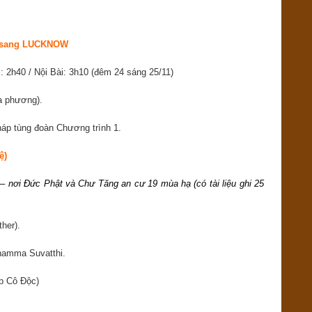
y sang LUCKNOW
 2h40 / Nội Bài: 3h10 (đêm 24 sáng 25/11)
a phương).
háp tùng đoàn Chương trình 1.
ệ)
 –
nơi Đức Phật và Chư Tăng an cư 19 mùa hạ (có tài liệu ghi 25
her).
Dhamma Suvatthi.
ấp Cô Độc)