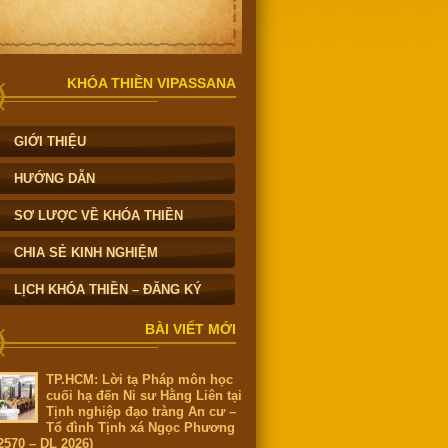
KHÓA THIỀN VIPASSANA
GIỚI THIỆU
HƯỚNG DẪN
SƠ LƯỢC VỀ KHÓA THIỀN
CHIA SẺ KINH NGHIỆM
LỊCH KHÓA THIỀN – ĐĂNG KÝ
BÀI VIẾT MỚI
TP.HCM: Lời tạ Pháp môn học
cuối hạ đến Ni sư Hằng Liên tại
Tịnh nghiệp đạo tràng An cư –
Tổ đình Tịnh xá Ngọc Phương
2570 – DL 2026)