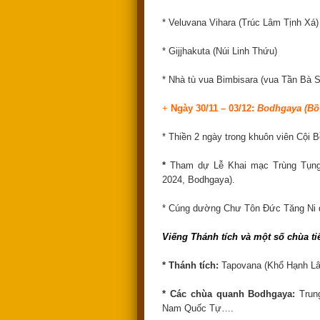
* Veluvana Vihara (Trúc Lâm Tịnh Xá)
* Gijjhakuta (Núi Linh Thứu)
* Nhà tù vua Bimbisara (vua Tần Bà S
+
Ngày 30/11 – 03/12:
Bodhgaya (Bồ
* Thiền 2 ngày trong khuôn viên Cội 
*
Tham dự Lễ Khai mạc Trùng Tụng
2024, Bodhgaya).
* Cúng dường Chư Tôn Đức Tăng Ni 
Viếng Thánh tích và một số chùa ti
* Thánh tích:
Tapovana (Khổ Hạnh Lâm
* Các chùa quanh Bodhgaya:
Trun
Nam Quốc Tự….