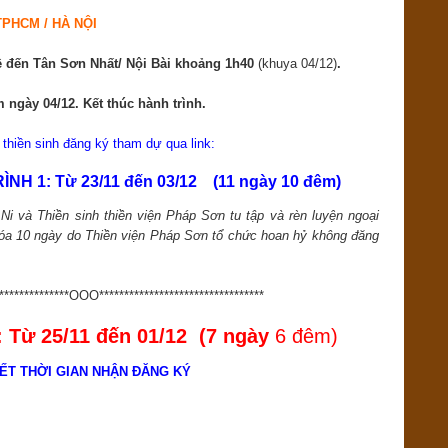
 TPHCM / HÀ NỘI
ề đến Tân Sơn Nhất/ Nội Bài khoảng 1h40
(khuya 04/12)
.
ngày 04/12. Kết thúc hành trình.
thiền sinh đăng ký tham dự qua link:
NH 1: Từ 23/11 đến 03/12
(11 ngày 10 đêm)
i và Thiền sinh thiền viện Pháp Sơn tu tập và rèn luyện ngoại
hóa 10 ngày do Thiền viện Pháp Sơn tổ chức hoan hỷ không đăng
***************OOO*********************************
Từ 25/11 đến 01/12 (
7 ngày
6 đêm)
ẾT THỜI GIAN NHẬN ĐĂNG KÝ