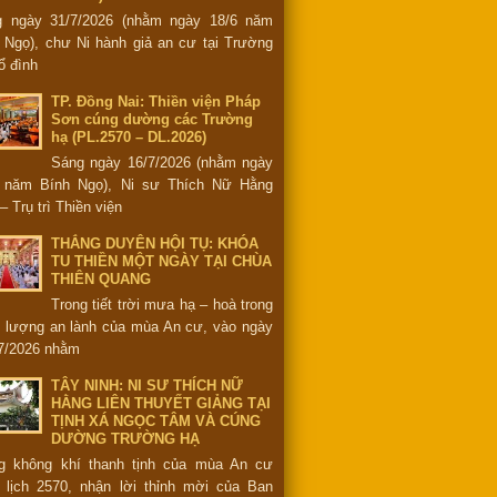
g ngày 31/7/2026 (nhằm ngày 18/6 năm
 Ngọ), chư Ni hành giả an cư tại Trường
ổ đình
TP. Đồng Nai: Thiền viện Pháp
Sơn cúng dường các Trường
hạ (PL.2570 – DL.2026)
Sáng ngày 16/7/2026 (nhằm ngày
6 năm Bính Ngọ), Ni sư Thích Nữ Hằng
– Trụ trì Thiền viện
THẮNG DUYÊN HỘI TỤ: KHÓA
TU THIỀN MỘT NGÀY TẠI CHÙA
THIÊN QUANG
Trong tiết trời mưa hạ – hoà trong
 lượng an lành của mùa An cư, vào ngày
7/2026 nhằm
TÂY NINH: NI SƯ THÍCH NỮ
HẰNG LIÊN THUYẾT GIẢNG TẠI
TỊNH XÁ NGỌC TÂM VÀ CÚNG
DƯỜNG TRƯỜNG HẠ
g không khí thanh tịnh của mùa An cư
 lịch 2570, nhận lời thỉnh mời của Ban