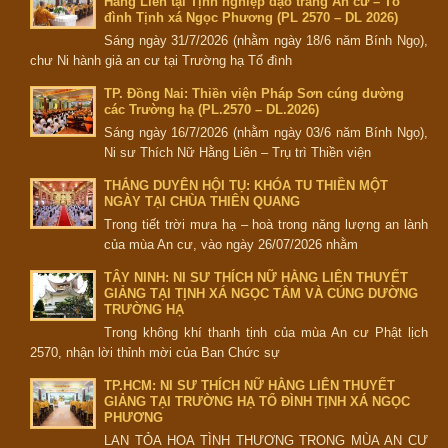
Hằng Liên tại Tịnh nghiệp đạo tràng An cư – Tổ
đình Tịnh xá Ngọc Phương (PL 2570 – DL 2026)
Sáng ngày 31/7/2026 (nhằm ngày 18/6 năm Bính Ngọ),
chư Ni hành giả an cư tại Trường hạ Tổ đình
TP. Đồng Nai: Thiền viện Pháp Sơn cúng dường
các Trường hạ (PL.2570 – DL.2026)
Sáng ngày 16/7/2026 (nhằm ngày 03/6 năm Bính Ngọ),
Ni sư Thích Nữ Hằng Liên – Trụ trì Thiền viện
THẮNG DUYÊN HỘI TỤ: KHÓA TU THIỀN MỘT
NGÀY TẠI CHÙA THIÊN QUANG
Trong tiết trời mưa hạ – hoà trong năng lượng an lành
của mùa An cư, vào ngày 26/07/2026 nhằm
TÂY NINH: NI SƯ THÍCH NỮ HẰNG LIÊN THUYẾT
GIẢNG TẠI TỊNH XÁ NGỌC TÂM VÀ CÚNG DƯỜNG
TRƯỜNG HẠ
Trong không khí thanh tịnh của mùa An cư Phật lịch
2570, nhận lời thỉnh mời của Ban Chức sự
TP.HCM: NI SƯ THÍCH NỮ HẰNG LIÊN THUYẾT
GIẢNG TẠI TRƯỜNG HẠ TỔ ĐÌNH TỊNH XÁ NGỌC
PHƯƠNG
LAN TỎA HOA TÌNH THƯƠNG TRONG MÙA AN CƯ