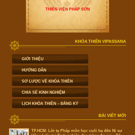
THIỀN VIỆN PHÁP SƠN
KHÓA THIỀN VIPASSANA
GIỚI THIỆU
HƯỚNG DẪN
SƠ LƯỢC VỀ KHÓA THIỀN
CHIA SẺ KINH NGHIỆM
LỊCH KHÓA THIỀN – ĐĂNG KÝ
BÀI VIẾT MỚI
TP.HCM: Lời tạ Pháp môn học cuối hạ đến Ni sư