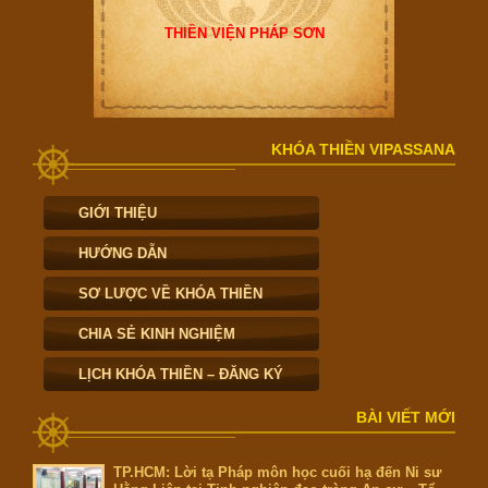
THIỀN VIỆN PHÁP SƠN
KHÓA THIỀN VIPASSANA
GIỚI THIỆU
HƯỚNG DẪN
SƠ LƯỢC VỀ KHÓA THIỀN
CHIA SẺ KINH NGHIỆM
LỊCH KHÓA THIỀN – ĐĂNG KÝ
BÀI VIẾT MỚI
TP.HCM: Lời tạ Pháp môn học cuối hạ đến Ni sư