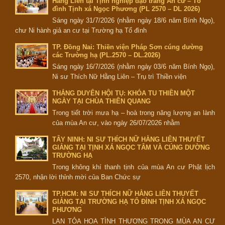
Hằng Liên tại Tịnh nghiệp đạo tràng An cư – Tổ
đình Tịnh xá Ngọc Phương (PL 2570 – DL 2026)
Sáng ngày 31/7/2026 (nhằm ngày 18/6 năm Bính Ngọ),
chư Ni hành giả an cư tại Trường hạ Tổ đình
TP. Đồng Nai: Thiền viện Pháp Sơn cúng dường
các Trường hạ (PL.2570 – DL.2026)
Sáng ngày 16/7/2026 (nhằm ngày 03/6 năm Bính Ngọ),
Ni sư Thích Nữ Hằng Liên – Trụ trì Thiền viện
THẮNG DUYÊN HỘI TỤ: KHÓA TU THIỀN MỘT
NGÀY TẠI CHÙA THIÊN QUANG
Trong tiết trời mưa hạ – hoà trong năng lượng an lành
của mùa An cư, vào ngày 26/07/2026 nhằm
TÂY NINH: NI SƯ THÍCH NỮ HẰNG LIÊN THUYẾT
GIẢNG TẠI TỊNH XÁ NGỌC TÂM VÀ CÚNG DƯỜNG
TRƯỜNG HẠ
Trong không khí thanh tịnh của mùa An cư Phật lịch
2570, nhận lời thỉnh mời của Ban Chức sự
TP.HCM: NI SƯ THÍCH NỮ HẰNG LIÊN THUYẾT
GIẢNG TẠI TRƯỜNG HẠ TỔ ĐÌNH TỊNH XÁ NGỌC
PHƯƠNG
LAN TỎA HOA TÌNH THƯƠNG TRONG MÙA AN CƯ