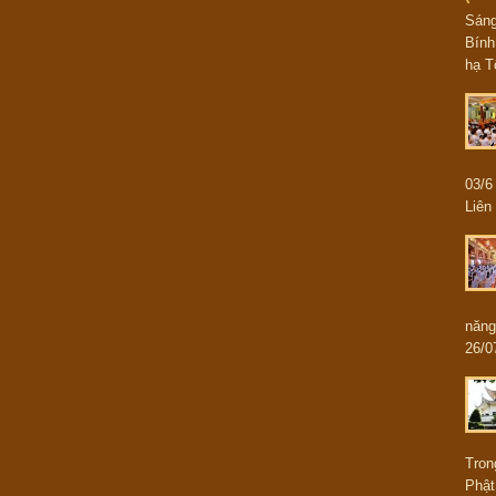
Sán
Bính
hạ T
03/
Liên 
năng
26/0
Tron
Phật