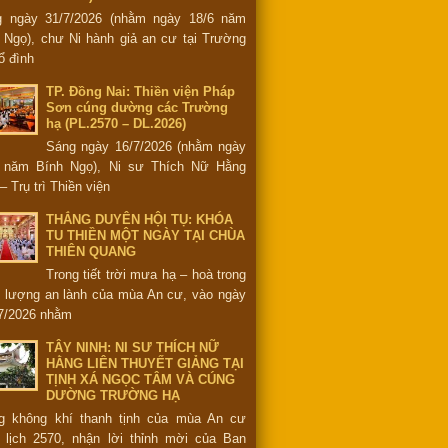
g ngày 31/7/2026 (nhằm ngày 18/6 năm
 Ngọ), chư Ni hành giả an cư tại Trường
ổ đình
TP. Đồng Nai: Thiền viện Pháp
Sơn cúng dường các Trường
hạ (PL.2570 – DL.2026)
Sáng ngày 16/7/2026 (nhằm ngày
6 năm Bính Ngọ), Ni sư Thích Nữ Hằng
– Trụ trì Thiền viện
THẮNG DUYÊN HỘI TỤ: KHÓA
TU THIỀN MỘT NGÀY TẠI CHÙA
THIÊN QUANG
Trong tiết trời mưa hạ – hoà trong
 lượng an lành của mùa An cư, vào ngày
7/2026 nhằm
TÂY NINH: NI SƯ THÍCH NỮ
HẰNG LIÊN THUYẾT GIẢNG TẠI
TỊNH XÁ NGỌC TÂM VÀ CÚNG
DƯỜNG TRƯỜNG HẠ
g không khí thanh tịnh của mùa An cư
 lịch 2570, nhận lời thỉnh mời của Ban