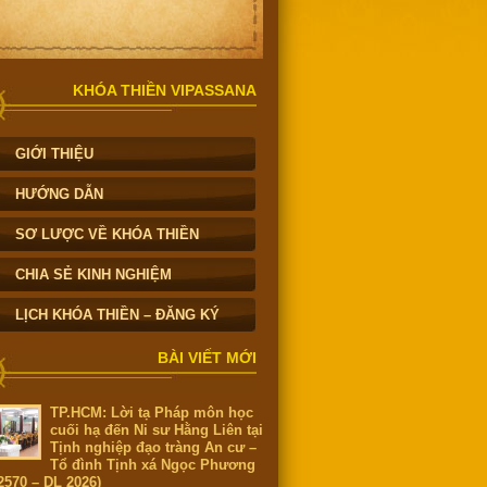
KHÓA THIỀN VIPASSANA
GIỚI THIỆU
HƯỚNG DẪN
SƠ LƯỢC VỀ KHÓA THIỀN
CHIA SẺ KINH NGHIỆM
LỊCH KHÓA THIỀN – ĐĂNG KÝ
BÀI VIẾT MỚI
TP.HCM: Lời tạ Pháp môn học
cuối hạ đến Ni sư Hằng Liên tại
Tịnh nghiệp đạo tràng An cư –
Tổ đình Tịnh xá Ngọc Phương
2570 – DL 2026)