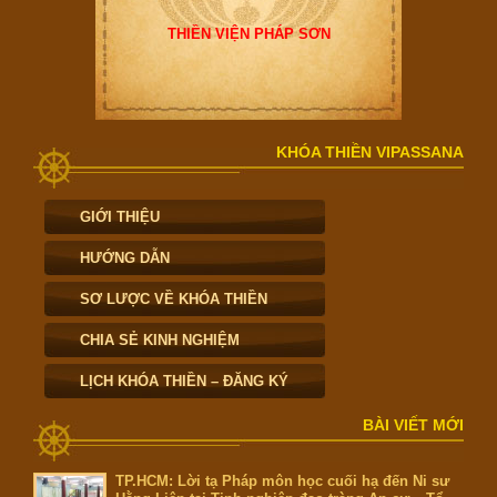
THIỀN VIỆN PHÁP SƠN
KHÓA THIỀN VIPASSANA
GIỚI THIỆU
HƯỚNG DẪN
SƠ LƯỢC VỀ KHÓA THIỀN
CHIA SẺ KINH NGHIỆM
LỊCH KHÓA THIỀN – ĐĂNG KÝ
BÀI VIẾT MỚI
TP.HCM: Lời tạ Pháp môn học cuối hạ đến Ni sư