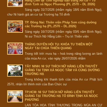
Hằng Liên tại Tịnh nghiệp đạo tràng An cư – Tổ
đình Tịnh xá Ngọc Phương (PL 2570 – DL 2026)
Sáng ngày 31/7/2026 (nhằm ngày 18/6 năm Bính Ngọ),
chư Ni hành giả an cư tại Trường hạ Tổ đình
TP. Đồng Nai: Thiền viện Pháp Sơn cúng dường
các Trường hạ (PL.2570 – DL.2026)
Sáng ngày 16/7/2026 (nhằm ngày 03/6 năm Bính Ngọ),
Ni sư Thích Nữ Hằng Liên – Trụ trì Thiền viện
THẮNG DUYÊN HỘI TỤ: KHÓA TU THIỀN MỘT
NGÀY TẠI CHÙA THIÊN QUANG
Trong tiết trời mưa hạ – hoà trong năng lượng an lành
của mùa An cư, vào ngày 26/07/2026 nhằm
TÂY NINH: NI SƯ THÍCH NỮ HẰNG LIÊN THUYẾT
GIẢNG TẠI TỊNH XÁ NGỌC TÂM VÀ CÚNG DƯỜNG
TRƯỜNG HẠ
Trong không khí thanh tịnh của mùa An cư Phật lịch
2570, nhận lời thỉnh mời của Ban Chức sự
TP.HCM: NI SƯ THÍCH NỮ HẰNG LIÊN THUYẾT
GIẢNG TẠI TRƯỜNG HẠ TỔ ĐÌNH TỊNH XÁ NGỌC
PHƯƠNG
LAN TỎA HOA TÌNH THƯƠNG TRONG MÙA AN CƯ