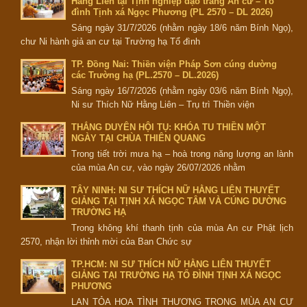
Hằng Liên tại Tịnh nghiệp đạo tràng An cư – Tổ
đình Tịnh xá Ngọc Phương (PL 2570 – DL 2026)
Sáng ngày 31/7/2026 (nhằm ngày 18/6 năm Bính Ngọ),
chư Ni hành giả an cư tại Trường hạ Tổ đình
TP. Đồng Nai: Thiền viện Pháp Sơn cúng dường
các Trường hạ (PL.2570 – DL.2026)
Sáng ngày 16/7/2026 (nhằm ngày 03/6 năm Bính Ngọ),
Ni sư Thích Nữ Hằng Liên – Trụ trì Thiền viện
THẮNG DUYÊN HỘI TỤ: KHÓA TU THIỀN MỘT
NGÀY TẠI CHÙA THIÊN QUANG
Trong tiết trời mưa hạ – hoà trong năng lượng an lành
của mùa An cư, vào ngày 26/07/2026 nhằm
TÂY NINH: NI SƯ THÍCH NỮ HẰNG LIÊN THUYẾT
GIẢNG TẠI TỊNH XÁ NGỌC TÂM VÀ CÚNG DƯỜNG
TRƯỜNG HẠ
Trong không khí thanh tịnh của mùa An cư Phật lịch
2570, nhận lời thỉnh mời của Ban Chức sự
TP.HCM: NI SƯ THÍCH NỮ HẰNG LIÊN THUYẾT
GIẢNG TẠI TRƯỜNG HẠ TỔ ĐÌNH TỊNH XÁ NGỌC
PHƯƠNG
LAN TỎA HOA TÌNH THƯƠNG TRONG MÙA AN CƯ