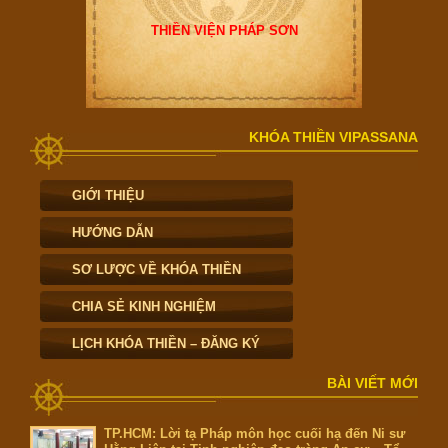
THIỀN VIỆN PHÁP SƠN
KHÓA THIỀN VIPASSANA
GIỚI THIỆU
HƯỚNG DẪN
SƠ LƯỢC VỀ KHÓA THIỀN
CHIA SẺ KINH NGHIỆM
LỊCH KHÓA THIỀN – ĐĂNG KÝ
BÀI VIẾT MỚI
TP.HCM: Lời tạ Pháp môn học cuối hạ đến Ni sư