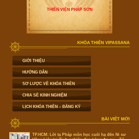
THIỀN VIỆN PHÁP SƠN
KHÓA THIỀN VIPASSANA
GIỚI THIỆU
HƯỚNG DẪN
SƠ LƯỢC VỀ KHÓA THIỀN
CHIA SẺ KINH NGHIỆM
LỊCH KHÓA THIỀN – ĐĂNG KÝ
BÀI VIẾT MỚI
TP.HCM: Lời tạ Pháp môn học cuối hạ đến Ni sư