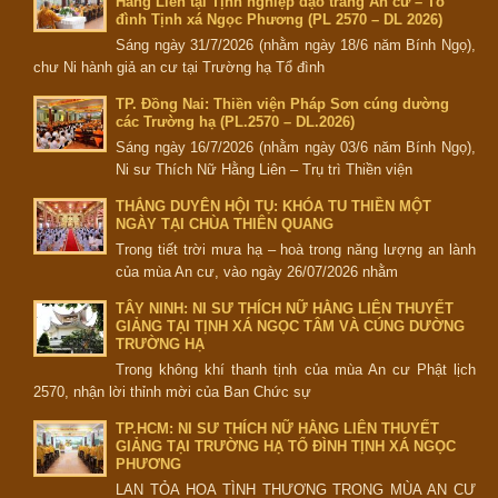
Hằng Liên tại Tịnh nghiệp đạo tràng An cư – Tổ
đình Tịnh xá Ngọc Phương (PL 2570 – DL 2026)
Sáng ngày 31/7/2026 (nhằm ngày 18/6 năm Bính Ngọ),
chư Ni hành giả an cư tại Trường hạ Tổ đình
TP. Đồng Nai: Thiền viện Pháp Sơn cúng dường
các Trường hạ (PL.2570 – DL.2026)
Sáng ngày 16/7/2026 (nhằm ngày 03/6 năm Bính Ngọ),
Ni sư Thích Nữ Hằng Liên – Trụ trì Thiền viện
THẮNG DUYÊN HỘI TỤ: KHÓA TU THIỀN MỘT
NGÀY TẠI CHÙA THIÊN QUANG
Trong tiết trời mưa hạ – hoà trong năng lượng an lành
của mùa An cư, vào ngày 26/07/2026 nhằm
TÂY NINH: NI SƯ THÍCH NỮ HẰNG LIÊN THUYẾT
GIẢNG TẠI TỊNH XÁ NGỌC TÂM VÀ CÚNG DƯỜNG
TRƯỜNG HẠ
Trong không khí thanh tịnh của mùa An cư Phật lịch
2570, nhận lời thỉnh mời của Ban Chức sự
TP.HCM: NI SƯ THÍCH NỮ HẰNG LIÊN THUYẾT
GIẢNG TẠI TRƯỜNG HẠ TỔ ĐÌNH TỊNH XÁ NGỌC
PHƯƠNG
LAN TỎA HOA TÌNH THƯƠNG TRONG MÙA AN CƯ