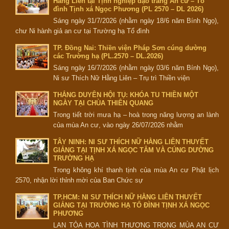
Hằng Liên tại Tịnh nghiệp đạo tràng An cư – Tổ
đình Tịnh xá Ngọc Phương (PL 2570 – DL 2026)
Sáng ngày 31/7/2026 (nhằm ngày 18/6 năm Bính Ngọ),
chư Ni hành giả an cư tại Trường hạ Tổ đình
TP. Đồng Nai: Thiền viện Pháp Sơn cúng dường
các Trường hạ (PL.2570 – DL.2026)
Sáng ngày 16/7/2026 (nhằm ngày 03/6 năm Bính Ngọ),
Ni sư Thích Nữ Hằng Liên – Trụ trì Thiền viện
THẮNG DUYÊN HỘI TỤ: KHÓA TU THIỀN MỘT
NGÀY TẠI CHÙA THIÊN QUANG
Trong tiết trời mưa hạ – hoà trong năng lượng an lành
của mùa An cư, vào ngày 26/07/2026 nhằm
TÂY NINH: NI SƯ THÍCH NỮ HẰNG LIÊN THUYẾT
GIẢNG TẠI TỊNH XÁ NGỌC TÂM VÀ CÚNG DƯỜNG
TRƯỜNG HẠ
Trong không khí thanh tịnh của mùa An cư Phật lịch
2570, nhận lời thỉnh mời của Ban Chức sự
TP.HCM: NI SƯ THÍCH NỮ HẰNG LIÊN THUYẾT
GIẢNG TẠI TRƯỜNG HẠ TỔ ĐÌNH TỊNH XÁ NGỌC
PHƯƠNG
LAN TỎA HOA TÌNH THƯƠNG TRONG MÙA AN CƯ