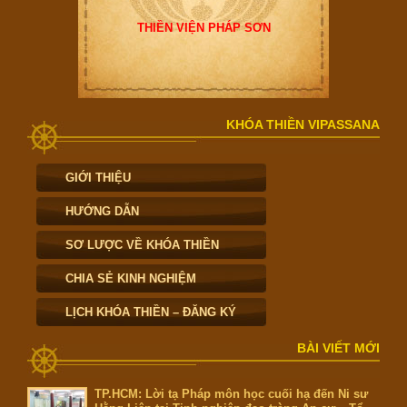
THIỀN VIỆN PHÁP SƠN
KHÓA THIỀN VIPASSANA
GIỚI THIỆU
HƯỚNG DẪN
SƠ LƯỢC VỀ KHÓA THIỀN
CHIA SẺ KINH NGHIỆM
LỊCH KHÓA THIỀN – ĐĂNG KÝ
BÀI VIẾT MỚI
TP.HCM: Lời tạ Pháp môn học cuối hạ đến Ni sư