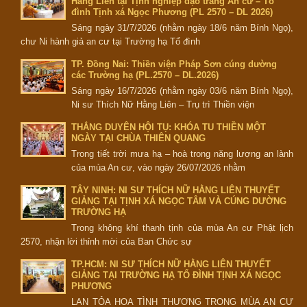
Hằng Liên tại Tịnh nghiệp đạo tràng An cư – Tổ
đình Tịnh xá Ngọc Phương (PL 2570 – DL 2026)
Sáng ngày 31/7/2026 (nhằm ngày 18/6 năm Bính Ngọ),
chư Ni hành giả an cư tại Trường hạ Tổ đình
TP. Đồng Nai: Thiền viện Pháp Sơn cúng dường
các Trường hạ (PL.2570 – DL.2026)
Sáng ngày 16/7/2026 (nhằm ngày 03/6 năm Bính Ngọ),
Ni sư Thích Nữ Hằng Liên – Trụ trì Thiền viện
THẮNG DUYÊN HỘI TỤ: KHÓA TU THIỀN MỘT
NGÀY TẠI CHÙA THIÊN QUANG
Trong tiết trời mưa hạ – hoà trong năng lượng an lành
của mùa An cư, vào ngày 26/07/2026 nhằm
TÂY NINH: NI SƯ THÍCH NỮ HẰNG LIÊN THUYẾT
GIẢNG TẠI TỊNH XÁ NGỌC TÂM VÀ CÚNG DƯỜNG
TRƯỜNG HẠ
Trong không khí thanh tịnh của mùa An cư Phật lịch
2570, nhận lời thỉnh mời của Ban Chức sự
TP.HCM: NI SƯ THÍCH NỮ HẰNG LIÊN THUYẾT
GIẢNG TẠI TRƯỜNG HẠ TỔ ĐÌNH TỊNH XÁ NGỌC
PHƯƠNG
LAN TỎA HOA TÌNH THƯƠNG TRONG MÙA AN CƯ