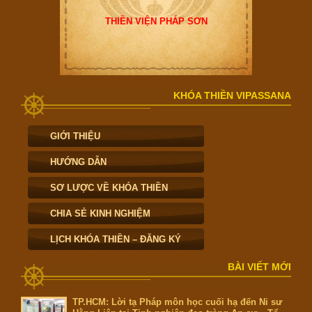
THIỀN VIỆN PHÁP SƠN
KHÓA THIỀN VIPASSANA
GIỚI THIỆU
HƯỚNG DẪN
SƠ LƯỢC VỀ KHÓA THIỀN
CHIA SẺ KINH NGHIỆM
LỊCH KHÓA THIỀN – ĐĂNG KÝ
BÀI VIẾT MỚI
TP.HCM: Lời tạ Pháp môn học cuối hạ đến Ni sư