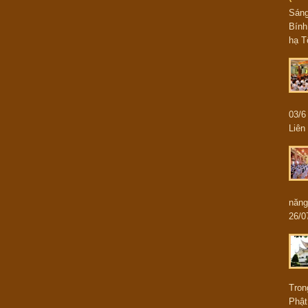
Sán
Bính
hạ T
03/
Liên 
năng
26/0
Tron
Phật