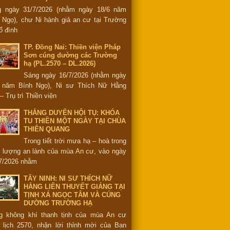
g ngày 31/7/2026 (nhằm ngày 18/6 năm
 Ngọ), chư Ni hành giả an cư tại Trường
ổ đình
TP. Đồng Nai: Thiền viện Pháp
Sơn cúng dường các Trường
hạ (PL.2570 – DL.2026)
Sáng ngày 16/7/2026 (nhằm ngày
6 năm Bính Ngọ), Ni sư Thích Nữ Hằng
– Trụ trì Thiền viện
THẮNG DUYÊN HỘI TỤ: KHÓA
TU THIỀN MỘT NGÀY TẠI CHÙA
THIÊN QUANG
Trong tiết trời mưa hạ – hoà trong
 lượng an lành của mùa An cư, vào ngày
7/2026 nhằm
TÂY NINH: NI SƯ THÍCH NỮ
HẰNG LIÊN THUYẾT GIẢNG TẠI
TỊNH XÁ NGỌC TÂM VÀ CÚNG
DƯỜNG TRƯỜNG HẠ
g không khí thanh tịnh của mùa An cư
 lịch 2570, nhận lời thỉnh mời của Ban