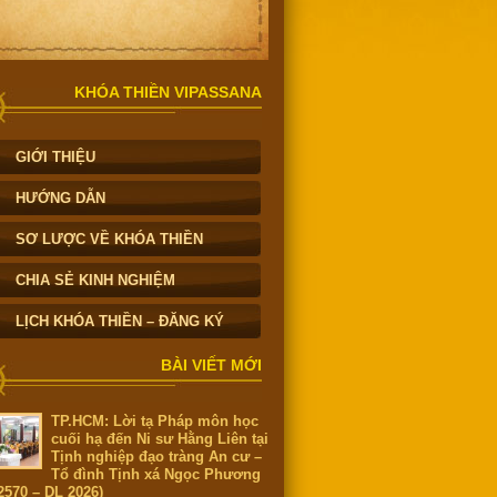
KHÓA THIỀN VIPASSANA
GIỚI THIỆU
HƯỚNG DẪN
SƠ LƯỢC VỀ KHÓA THIỀN
CHIA SẺ KINH NGHIỆM
LỊCH KHÓA THIỀN – ĐĂNG KÝ
BÀI VIẾT MỚI
TP.HCM: Lời tạ Pháp môn học
cuối hạ đến Ni sư Hằng Liên tại
Tịnh nghiệp đạo tràng An cư –
Tổ đình Tịnh xá Ngọc Phương
2570 – DL 2026)