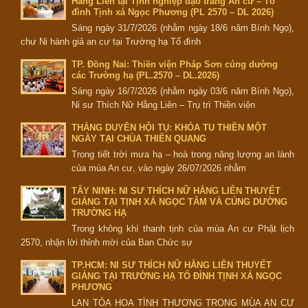
Hằng Liên tại Tịnh nghiệp đạo tràng An cư – Tổ
đình Tịnh xá Ngọc Phương (PL 2570 – DL 2026)
Sáng ngày 31/7/2026 (nhằm ngày 18/6 năm Bính Ngọ),
chư Ni hành giả an cư tại Trường hạ Tổ đình
TP. Đồng Nai: Thiền viện Pháp Sơn cúng dường
các Trường hạ (PL.2570 – DL.2026)
Sáng ngày 16/7/2026 (nhằm ngày 03/6 năm Bính Ngọ),
Ni sư Thích Nữ Hằng Liên – Trụ trì Thiền viện
THẮNG DUYÊN HỘI TỤ: KHÓA TU THIỀN MỘT
NGÀY TẠI CHÙA THIÊN QUANG
Trong tiết trời mưa hạ – hoà trong năng lượng an lành
của mùa An cư, vào ngày 26/07/2026 nhằm
TÂY NINH: NI SƯ THÍCH NỮ HẰNG LIÊN THUYẾT
GIẢNG TẠI TỊNH XÁ NGỌC TÂM VÀ CÚNG DƯỜNG
TRƯỜNG HẠ
Trong không khí thanh tịnh của mùa An cư Phật lịch
2570, nhận lời thỉnh mời của Ban Chức sự
TP.HCM: NI SƯ THÍCH NỮ HẰNG LIÊN THUYẾT
GIẢNG TẠI TRƯỜNG HẠ TỔ ĐÌNH TỊNH XÁ NGỌC
PHƯƠNG
LAN TỎA HOA TÌNH THƯƠNG TRONG MÙA AN CƯ