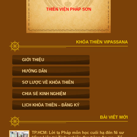
THIỀN VIỆN PHÁP SƠN
KHÓA THIỀN VIPASSANA
GIỚI THIỆU
HƯỚNG DẪN
SƠ LƯỢC VỀ KHÓA THIỀN
CHIA SẺ KINH NGHIỆM
LỊCH KHÓA THIỀN – ĐĂNG KÝ
BÀI VIẾT MỚI
TP.HCM: Lời tạ Pháp môn học cuối hạ đến Ni sư