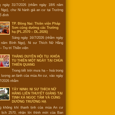
g ngày 31/7/2026 (nhằm ngày 18/6 năm
 Ngọ), chư Ni hành giả an cư tại Trường
ổ đình
TP. Đồng Nai: Thiền viện Pháp
Sơn cúng dường các Trường
hạ (PL.2570 – DL.2026)
Sáng ngày 16/7/2026 (nhằm ngày
6 năm Bính Ngọ), Ni sư Thích Nữ Hằng
– Trụ trì Thiền viện
THẮNG DUYÊN HỘI TỤ: KHÓA
TU THIỀN MỘT NGÀY TẠI CHÙA
THIÊN QUANG
Trong tiết trời mưa hạ – hoà trong
 lượng an lành của mùa An cư, vào ngày
7/2026 nhằm
TÂY NINH: NI SƯ THÍCH NỮ
HẰNG LIÊN THUYẾT GIẢNG TẠI
TỊNH XÁ NGỌC TÂM VÀ CÚNG
DƯỜNG TRƯỜNG HẠ
g không khí thanh tịnh của mùa An cư
 lịch 2570, nhận lời thỉnh mời của Ban