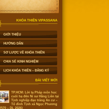
KHÓA THIỀN VIPASSANA
GIỚI THIỆU
HƯỚNG DẪN
SƠ LƯỢC VỀ KHÓA THIỀN
CHIA SẺ KINH NGHIỆM
LỊCH KHÓA THIỀN – ĐĂNG KÝ
BÀI VIẾT MỚI
TP.HCM: Lời tạ Pháp môn học
cuối hạ đến Ni sư Hằng Liên tại
Tịnh nghiệp đạo tràng An cư –
Tổ đình Tịnh xá Ngọc Phương
2570 – DL 2026)