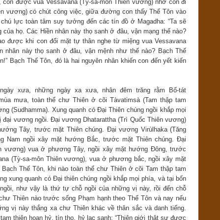
ôn, con được vua Vessavana (Tỳ-sa-môn Thiên vương) nhờ con đi
ên vương) có chút công việc, giữa đường con thấy Thế Tôn vào
, chú lực toàn tâm suy tưởng đến các tín đồ ở Magadha: “Ta sẽ
g của họ. Các Hiền nhân này thọ sanh ở đâu, vận mạng thế nào?
ao được khi con đối mặt tự thân nghe từ miệng vua Vessavana
iền nhân này thọ sanh ở đâu, vận mệnh như thế nào? Bạch Thế
n!” Bạch Thế Tôn, đó là hai nguyên nhân khiến con đến yết kiến
ngày xưa, những ngày xa xưa, nhân đêm trăng rằm Bố-tát
 mùa mưa, toàn thể chư Thiên ở cõi Tàvatimsà (Tam thập tam
đường (Sudhamma). Xung quanh có Đại Thiên chúng ngồi khắp mọi
ị đại vương ngồi. Đại vương Dhatarattha (Trì Quốc Thiên vương)
ướng Tây, trước mặt Thiên chúng. Đại vương Virùlhaka (Tăng
g Nam ngồi xây mặt hướng Bắc, trước mặt Thiên chúng. Đại
n vương) vua ở phương Tây, ngồi xây mặt hướng Đông, trước
ana (Tỳ-sa-môn Thiên vương), vua ở phương bắc, ngồi xây mặt
Bạch Thế Tôn, khi nào toàn thể chư Thiên ở cõi Tam thập tam
ờng xung quanh có Đại thiên chúng ngồi khắp mọi phía, và tại bốn
gồi, như vậy là thứ tự chỗ ngồi của những vị này, rồi đến chỗ
 chư Thiên nào trước sống Phạm hạnh theo Thế Tôn và nay nếu
ững vị này thắng xa chư Thiên khác về thân sắc và danh tiếng.
m thiên hoan hỷ, tín thọ, hỷ lạc sanh: “Thiên giới thật sự được