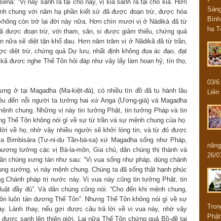
na: “Vị này sanh ra tại chỗ này, vị kia sanh ra tại chỗ kia. Hơn
Sán
mệnh chung với năm hạ phần kiết sử đã được đoạn trừ, được hóa
Bính
n không còn trở lại đời này nữa. Hơn chín mươi vị ở Nàdikà đã từ
hạ T
đã được đoạn trừ, với tham, sân, si được giảm thiểu, chứng quả
 lần nữa sẽ diệt tận khổ đau. Hơn năm trăm vị ở Nãdikã đã từ trần,
c diệt trừ, chứng quả Dự lưu, nhất định không đọa ác đạo, đạt
ikã được nghe Thế Tôn hỏi đáp như vậy lấy làm hoan hỷ, tín thọ,
03/
ưng ở tại Magadha (Ma-kiệt-đà), có nhiều tín đồ đã tu hành lâu
Liên 
iều đến nỗi người ta tưởng hai xứ Anga (Ương-già) và Magadha
 mệnh chung. Những vị này tin tưởng Phật, tin tưởng Pháp và tin
ng Thế Tôn không nói gì về sự từ trần và sự mệnh chung của họ.
lời về họ, nhờ vậy nhiều người sẽ khởi lòng tin, và từ đó được
niya Bimbisàra (Tư-ni-du Tần-bà-sa) xứ Magadha sống như Pháp,
năng
hương tưởng các vị Bà-la-môn, Gia chủ, dân chúng thị thành và
26/0
ân chúng xưng tán như sau: “Vị vua sống như pháp, dùng chánh
sung sướng, vị này mệnh chung. Chúng ta đã sống thật hạnh phúc
 Chánh pháp trị nước này. Vị vua này cũng tin tưởng Phật, tin
luật đầy đủ”. Và dân chúng cũng nói: “Cho đến khi mệnh chung,
ôn luôn tán dương Thế Tôn”. Nhưng Thế Tôn không nói gì về sự
Tron
y. Lành thay, nếu gợi được câu trả lời về vị vua này, nhờ vậy
Phật
ó được sanh lên thiên giới. Lại nữa Thế Tôn chứng quả Bồ-đề tại