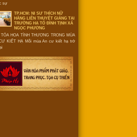
c sự
TP.HCM: NI SƯ THÍCH NỮ
HẰNG LIÊN THUYẾT GIẢNG TẠI
TRƯỜNG HẠ TỔ ĐÌNH TỊNH XÁ
NGỌC PHƯƠNG
 TỎA HOA TÌNH THƯƠNG TRONG MÙA
CƯ KIẾT HẠ Mỗi mùa An cư kiết hạ trở
ại