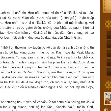
sanh ra tại chỗ kia. Hơn năm mươi vị tín đồ ở Nàdika đã từ trần,
 sử đã được đoạn trừ, được hóa sanh (thiên giới) từ đó nhập
nữa. Hơn chín mươi vị ở Nàdikà, đã từ trần, đã mệnh chung, với
m, sân, si được giảm thiểu, chứng quả Nhất lai, sau khi trở lại
 đau. Hơn năm trăm vị Nàdikà đã từ trần, đã mệnh chung, với ba
Dự lưu, nhất định không đọa ác đạo, đạt đến Chánh Giác.
 “Thế Tôn thường hay tuyên bố về vấn đề tái sanh của những tín
 các bộ lạc xung quanh, như bộ lạc Kàsi, Kosala, Vajjì, Malla,
ùrasena: “Vị này sanh ra tại chỗ này. Vị kia sanh ra tại chỗ kia.
từ trần, đã mệnh chung với năm hạ phần kiết sử đã được đoạn
ó nhập niết-bàn không còn trở lại đời này nữa. Hơn chín mươi vị
 với ba kiết sử đã được đoạn trừ, với tham, sân, si được giảm
ở lại đời này một lần nữa sẽ diệt tận khổ đau. Hơn năm trăm vị ở
ới ba kiết sử đã được đoạn trừ, chứng quả Dự lưu, nhất định
c”. Các vị tín đồ ở Nàdikà được nghe Thế Tôn hỏi đáp như vậy,
ôn thường hay tuyên bố về vấn đề tái sanh của những tín đồ đã
 lạc xung quanh, như bộ lạc Kàsi, Kosala, Vajjì, mallà, Ceti,
(PL 