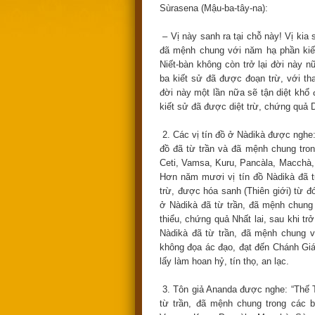
Sùrasena (Mậu-ba-tây-na):
– Vị này sanh ra tại chỗ này! Vị kia 
đã mệnh chung với năm hạ phần kiết
Niết-bàn không còn trở lại đời này 
ba kiết sử đã được đoạn trừ, với tha
đời này một lần nữa sẽ tận diệt khổ
kiết sử đã được diệt trừ, chứng quả 
2. Các vị tín đồ ở Nàdikà được nghe:
đồ đã từ trần và đã mệnh chung trong
Ceti, Vamsa, Kuru, Pancàla, Macchà, S
Hơn năm mươi vị tín đồ Nàdikà đã 
trừ, được hóa sanh (Thiên giới) từ đ
ở Nàdikà đã từ trần, đã mệnh chung
thiểu, chứng quả Nhất lai, sau khi tr
Nàdikà đã từ trần, đã mệnh chung v
không đọa ác đạo, đạt đến Chánh Giá
lấy làm hoan hỷ, tín thọ, an lạc.
3. Tôn giả Ananda được nghe: “Thế T
từ trần, đã mệnh chung trong các bộ