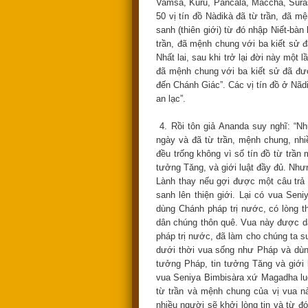
Vamsa, Kuru, Pancàla, Macchà, Sùrase
50 vị tín đồ Nàdikà đã từ trần, đã 
sanh (thiên giới) từ đó nhập Niết-bà
trần, đã mệnh chung với ba kiết sử 
Nhất lai, sau khi trở lại đời này một
đã mệnh chung với ba kiết sử đã đượ
đến Chánh Giác”. Các vị tín đồ ở Nãd
an lạc”.
4. Rồi tôn giả Ananda suy nghĩ: “Nh
ngày và đã từ trần, mệnh chung, nh
đều trống không vì số tín đồ từ trần
tưởng Tăng, và giới luật đầy đủ. Như
Lành thay nếu gợi được một câu trả 
sanh lên thiện giới. Lại có vua Se
dùng Chánh pháp trị nước, có lòng t
dân chúng thôn quê. Vua này được d
pháp trị nước, đã làm cho chúng ta 
dưới thời vua sống như Pháp và dùng
tưởng Pháp, tin tưởng Tăng và giới 
vua Seniya Bimbisàra xứ Magadha lu
từ trần và mệnh chung của vị vua nà
nhiều người sẽ khởi lòng tin và từ đ