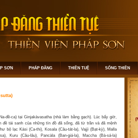
ÁP SƠN
PHÁP ĐĂNG
THIỀN TUỆ
SỐNG THIỀN
sutta)
a-đề-ca) tại Ginjakàvasatha (nhà làm bằng gạch). Lúc bấy giờ,
(
 đề tái sanh của những tín đồ đã sống, đã từ trần và đã mệnh
 bộ lạc Kàsi (Ca-thi), Kosala (Câu-tát-la), Vajjì (Bạt-kỳ), Malla
-sa), Kuru (Câu-lâu), Pancàla (Ban-giá-la), Maccha (Bà-sá-la)