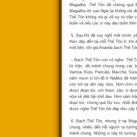
Magadha. Thế Tôn đã chứng quả B
Magadha thì sao Ngài lại không nói 
Thế Tôn không nói gì về sự từ trần 
buồn và nếu các vị này đau buồn thời
5. Sau khi đã suy nghĩ một mình, y
thức dậy đến tại chỗ Thế Tôn ở, khi 
một bên, tôn giả Ananda bạch Thế Tô
– Bạch Thế Tôn con có nghe: Thế Tô
từ trần, đã mệnh chung trong các bộ
Vamsa, Kuru, Pancàla, Macchà, Sùrase
năm mươi vị tín đồ ở Nadikà đã mện
còn trở lại đời này nữa. Hơn chín 
được đoạn trừ, với tham, sân, si được
nữa sẽ diệt tận khổ đau. Hơn năm tră
đoạn trừ, chứng quả Dự lưu, nhất địn
được nghe Thế Tôn hỏi đáp như vậy lấ
6. Bạch Thế Tôn, nhưng ở tại Magad
chung, nhiều đến nỗi người ta tưởn
mệnh chung. Những vị này tin tưởng P