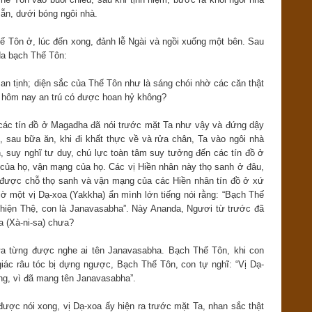
sẵn, dưới bóng ngôi nhà.
ế Tôn ở, lúc đến xong, đảnh lễ Ngài và ngồi xuống một bên. Sau
da bạch Thế Tôn:
an tịnh; diện sắc của Thế Tôn như là sáng chói nhờ các căn thật
 hôm nay an trú có được hoan hỷ không?
 các tín đồ ở Magadha đã nói trước mặt Ta như vậy và đứng dậy
, sau bữa ăn, khi đi khất thực về và rửa chân, Ta vào ngôi nhà
, suy nghĩ tư duy, chú lực toàn tâm suy tưởng đến các tín đồ ở
 của họ, vận mạng của họ. Các vị Hiền nhân này thọ sanh ở đâu,
 được chỗ thọ sanh và vận mạng của các Hiền nhân tín đồ ở xứ
ờ một vị Dạ-xoa (Yakkha) ẩn mình lớn tiếng nói rằng: “Bạch Thế
Thiện Thệ, con là Janavasabha”. Này Ananda, Ngươi từ trước đã
a (Xà-ni-sa) chưa?
a từng được nghe ai tên Janavasabha. Bạch Thế Tôn, khi con
iác râu tóc bị dựng ngược, Bạch Thế Tôn, con tự nghĩ: “Vị Dạ-
ng, vì đã mang tên Janavasabha”.
ược nói xong, vị Dạ-xoa ấy hiện ra trước mặt Ta, nhan sắc thật