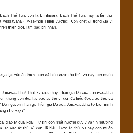
 Bạch Thế Tôn, con là Bimbisàra! Bạch Thế Tôn, nay là lần thứ
 Vessavana (Tỳ-sa-môn Thiên vương). Con chết đi trong địa vị
rên thiên giới, làm bậc phi nhân.
đọa lạc vào ác thú vì con đã hiểu được ác thú, và nay con muốn
a Janavasabha! Thật kỳ diệu thay, Hiền giả Dạ-xoa Janavasabha
 con không còn đọa lạc vào ác thú vì con đã hiểu được ác thú, và
.’ Do nguyên nhân gì, Hiền giả Dạ-xoa Janavasabha tự biết mình
hắng như vậy?”
ài giáo lý của Ngài! Từ khi con nhất hướng quy y và tín ngưỡng
a lạc vào ác thú, vì con đã hiểu được ác thú, và nay con muốn