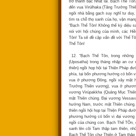
trở thành bậc Nhất lai. Bạch Thế T
đến vua Virùlhaka (Tăng Trưởng Thi
ngôi nhà bằng gạch suy nghĩ tư duy
tìm ra chỗ thọ sanh của họ, vận mạn
“Bạch Thế Tôn! Không thể kỳ diệu s
nói với hội chúng của mình, các H
Tôn! Ta sẽ đề cập vấn đề với Thế Tô
Thế Tôn!
12. “Bạch Thế Tôn, trong những 
(Uposatha) trong tháng nhập an cư
thiên) ngồi họp hội tại Thiện Pháp 
phía, tại bốn phương hướng có bốn v
vua ở phương Đông, ngồi xây mặt h
Trưởng Thiên vương), vua ở phươn
vương Virùpakkha (Quảng Mục Thiê
mặt Thiên chúng. Đại vương Vessav
hướng Nam, trước mặt Thiên chúng. 
thiên ngồi hội họp tại Thiện Pháp đư
phương hướng có bốn vị đại vương n
ngồi của chúng con. Bạch Thế TÔn,
sanh lên cõi Tam thập tam thiên, nh
Bạch Thế Tôn chư Thiên ở Tam thập ta