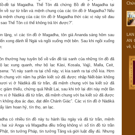
Chứ
ồ-đề tại Magadha. Thế Tôn đã chứng Bồ đề ở Magadha tại
đến về sự từ trần và mệnh chung của các tín đồ ở Magadha? Nếu
và mệnh chung của các tín đồ ở Magadha thời các vị này sẽ đau
 sao Thế Tôn có thể không trả lời được?”.
LAN
ên lặng, vì các tín đồ ở Magadha, tôn giả Ananda sáng hôm sau
AN 
đến xong đảnh lễ Ngài và ngồi xuống một bên. Sau khi ngồi xuống
về, t
n:
n thường hay tuyên bố về vấn đề tái sanh của những tín đồ đã
 lạc xung quanh, như bộ lạc Kàsi, Kosala, Vajjì, Malla, Ceit,
na: “Vị này sanh ra tại chỗ này, vị kia sanh ra tại chỗ kia. Hơn
h chung với năm hạ phần kiết sử đã được nhập Niết-bàn không
mươi vị ở Nàdikà đã từ trần, đã mệnh chung với ba kiết sử đã
 giảm thiểu, chứng quả Nhất Lai, sau khi trở lại đời này một lần
m vị ở Nàdikà đã từ trần, đã mệnh chung với ba kiết sử đã được
h không đọa ác đạo, đạt đến Chánh Giác”. Các vị tín đồ ở Nàdikà
y làm hoan hỷ, tín thọ, an lạc.
ha có nhiều tín đồ này tu hành lâu ngày và đã từ trần, mệnh
g hai xứ Anga và Magadha đều trống không vì số tín đồ từ trần
hật, tin tưởng Pháp, tin tưởng Tăng và giới luật đầy đủ. Nhưng