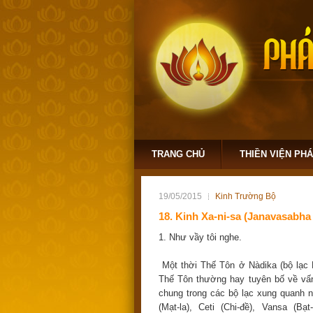
TRANG CHỦ
THIỀN VIỆN PH
19/05/2015
Kinh Trường Bộ
18. Kinh Xa-ni-sa (Janavasabha 
1. Như vầy tôi nghe.
Một thời Thế Tôn ở Nàdika (bộ lạc N
Thế Tôn thường hay tuyên bố về vấn
chung trong các bộ lạc xung quanh như
(Mạt-la), Ceti (Chi-đề), Vansa (Bạt