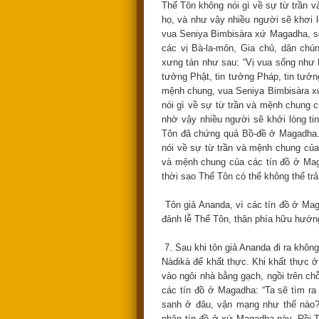
Thế Tôn không nói gì về sự từ trần v
họ, và như vậy nhiều người sẽ khơi l
vua Seniya Bimbisàra xứ Magadha, s
các vị Bà-la-môn, Gia chủ, dân ch
xưng tán như sau: “Vị vua sống như 
tưởng Phật, tin tưởng Pháp, tin tưởn
mệnh chung, vua Seniya Bimbisàra x
nói gì về sự từ trần và mệnh chung c
nhờ vậy nhiều người sẽ khởi lòng tin
Tôn đã chứng quả Bồ-đề ở Magadha.
nói về sự từ trần và mệnh chung của
và mệnh chung của các tín đồ ở Mag
thời sao Thế Tôn có thể không thể trả
Tôn giả Ananda, vì các tín đồ ở Maga
đảnh lễ Thế Tôn, thân phía hữu hướng 
7. Sau khi tôn giả Ananda đi ra không
Nàdikà để khất thực. Khi khất thực ở
vào ngôi nhà bằng gạch, ngồi trên ch
các tín đồ ở Magadha: “Ta sẽ tìm r
sanh ở đâu, vận mạng như thế nào?
nhân tín đồ ở xứ Magadha này. Rồi Th