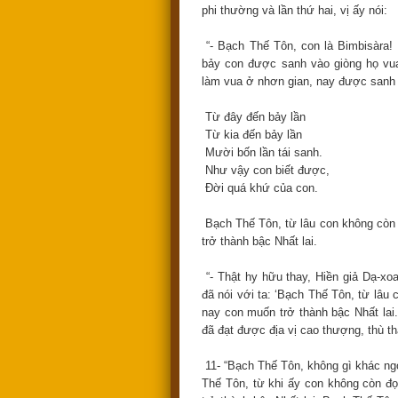
phi thường và lần thứ hai, vị ấy nói:
“- Bạch Thế Tôn, con là Bimbisàra!
bảy con được sanh vào giòng họ vua
làm vua ở nhơn gian, nay được sanh t
Từ đây đến bảy lần
Từ kia đến bảy lần
Mười bốn lần tái sanh.
Như vậy con biết được,
Đời quá khứ của con.
Bạch Thế Tôn, từ lâu con không còn 
trở thành bậc Nhất lai.
“- Thật hy hữu thay, Hiền giả Dạ-xo
đã nói với ta: ‘Bạch Thế Tôn, từ lâu
nay con muốn trở thành bậc Nhất lai
đã đạt được địa vị cao thượng, thù t
11- “Bạch Thế Tôn, không gì khác ngo
Thế Tôn, từ khi ấy con không còn đọ