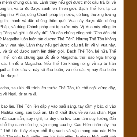
à mệnh chung của họ. Lành thay nếu gợi được một câu trả lời về
òng tin, và từ đó được sanh lên Thiên giới. Bạch Thế Tôn, lại có
ống như Pháp, dùng Chánh pháp trị nước, có lòng thương tưởng
úng thị thành và dân chúng thôm quê. Vua này được dân chúng
Pháp, và dùng Chánh pháp cai trị nước này. Vị Vua này cũng tin
g Tăng và giới luật đầy đủ”. Và dân chúng cũng nói: “Cho đến khi
ứ Magadha luôn luôn tán dương Thế Tôn”. Nhưng Thế Tôn không
ủa vị vua này. Lành thay nếu gợi được câu trả lời về vị vua này,
, và từ đó được sanh lên thiên giới. Bạch Thế Tôn, lại nữa Thế
 Thế Tôn đã chứng quả Bồ đề ở Magadha, thời sao Ngài không
 các tín đồ ở Magadha. Nếu Thế Tôn không nói gì về sự từ trần
adha, thời các vị này sẽ đau buồn, và nếu các vị này đau buồn
 lời được!
dha, sau khi đã trình lên trước Thế Tôn, từ chỗ ngồi đứng dậy,
về Ngài, từ tạ ra đi.
 bao lâu, Thế Tôn liền đắp y vào buổi sáng, tay cầm y bát, đi vào
 Nàdikà xong, sau buổi ăn, khi đi khất thực về và rửa chân, Ngài
ỗ đã soạn sẵn, suy nghĩ, tư duy chú lực toàn tâm suy tưởng đến
a chỗ thọ sanh của họ, vận mạng của họ. Các Hiền nhân này thọ
” Thế Tôn thấy được chỗ thọ sanh và vận mạng của các Hiền
ế Tôn vào buổi chiều, sau khi tịnh niệm, bước ra khỏi ngôi nhà