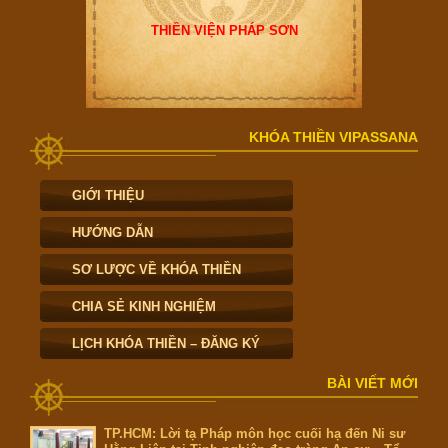
THIỀN VIỆN PHÁP SƠN
KHÓA THIỀN VIPASSANA
GIỚI THIỆU
HƯỚNG DẪN
SƠ LƯỢC VỀ KHÓA THIỀN
CHIA SẺ KINH NGHIỆM
LỊCH KHÓA THIỀN – ĐĂNG KÝ
BÀI VIẾT MỚI
TP.HCM: Lời tạ Pháp môn học cuối hạ đến Ni sư