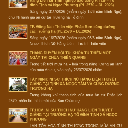
Hằng Liên tại Tịnh nghiệp đạo tràng An cư – Tổ
đình Tịnh xá Ngọc Phương (PL 2570 – DL 2026)
Sáng ngày 31/7/2026 (nhằm ngày 18/6 năm Bính Ngọ),
chư Ni hành giả an cư tại Trường hạ Tổ đình
TP. Đồng Nai: Thiền viện Pháp Sơn cúng dường
các Trường hạ (PL.2570 – DL.2026)
Sáng ngày 16/7/2026 (nhằm ngày 03/6 năm Bính Ngọ),
Ni sư Thích Nữ Hằng Liên – Trụ trì Thiền viện
THẮNG DUYÊN HỘI TỤ: KHÓA TU THIỀN MỘT
NGÀY TẠI CHÙA THIÊN QUANG
Trong tiết trời mưa hạ – hoà trong năng lượng an lành
của mùa An cư, vào ngày 26/07/2026 nhằm
TÂY NINH: NI SƯ THÍCH NỮ HẰNG LIÊN THUYẾT
GIẢNG TẠI TỊNH XÁ NGỌC TÂM VÀ CÚNG DƯỜNG
TRƯỜNG HẠ
Trong không khí thanh tịnh của mùa An cư Phật lịch
2570, nhận lời thỉnh mời của Ban Chức sự
TP.HCM: NI SƯ THÍCH NỮ HẰNG LIÊN THUYẾT
GIẢNG TẠI TRƯỜNG HẠ TỔ ĐÌNH TỊNH XÁ NGỌC
PHƯƠNG
LAN TỎA HOA TÌNH THƯƠNG TRONG MÙA AN CƯ