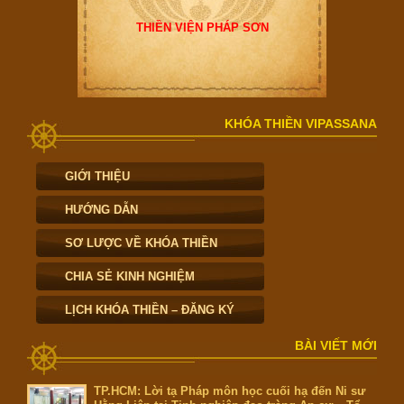
THIỀN VIỆN PHÁP SƠN
KHÓA THIỀN VIPASSANA
GIỚI THIỆU
HƯỚNG DẪN
SƠ LƯỢC VỀ KHÓA THIỀN
CHIA SẺ KINH NGHIỆM
LỊCH KHÓA THIỀN – ĐĂNG KÝ
BÀI VIẾT MỚI
TP.HCM: Lời tạ Pháp môn học cuối hạ đến Ni sư