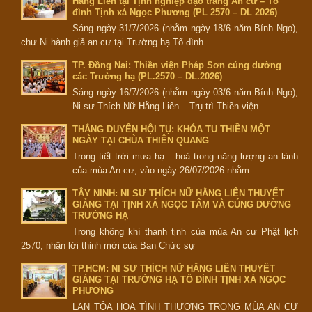
Hằng Liên tại Tịnh nghiệp đạo tràng An cư – Tổ
đình Tịnh xá Ngọc Phương (PL 2570 – DL 2026)
Sáng ngày 31/7/2026 (nhằm ngày 18/6 năm Bính Ngọ),
chư Ni hành giả an cư tại Trường hạ Tổ đình
TP. Đồng Nai: Thiền viện Pháp Sơn cúng dường
các Trường hạ (PL.2570 – DL.2026)
Sáng ngày 16/7/2026 (nhằm ngày 03/6 năm Bính Ngọ),
Ni sư Thích Nữ Hằng Liên – Trụ trì Thiền viện
THẮNG DUYÊN HỘI TỤ: KHÓA TU THIỀN MỘT
NGÀY TẠI CHÙA THIÊN QUANG
Trong tiết trời mưa hạ – hoà trong năng lượng an lành
của mùa An cư, vào ngày 26/07/2026 nhằm
TÂY NINH: NI SƯ THÍCH NỮ HẰNG LIÊN THUYẾT
GIẢNG TẠI TỊNH XÁ NGỌC TÂM VÀ CÚNG DƯỜNG
TRƯỜNG HẠ
Trong không khí thanh tịnh của mùa An cư Phật lịch
2570, nhận lời thỉnh mời của Ban Chức sự
TP.HCM: NI SƯ THÍCH NỮ HẰNG LIÊN THUYẾT
GIẢNG TẠI TRƯỜNG HẠ TỔ ĐÌNH TỊNH XÁ NGỌC
PHƯƠNG
LAN TỎA HOA TÌNH THƯƠNG TRONG MÙA AN CƯ