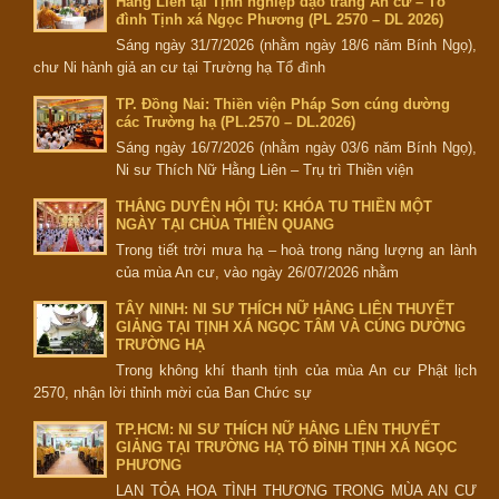
Hằng Liên tại Tịnh nghiệp đạo tràng An cư – Tổ
đình Tịnh xá Ngọc Phương (PL 2570 – DL 2026)
Sáng ngày 31/7/2026 (nhằm ngày 18/6 năm Bính Ngọ),
chư Ni hành giả an cư tại Trường hạ Tổ đình
TP. Đồng Nai: Thiền viện Pháp Sơn cúng dường
các Trường hạ (PL.2570 – DL.2026)
Sáng ngày 16/7/2026 (nhằm ngày 03/6 năm Bính Ngọ),
Ni sư Thích Nữ Hằng Liên – Trụ trì Thiền viện
THẮNG DUYÊN HỘI TỤ: KHÓA TU THIỀN MỘT
NGÀY TẠI CHÙA THIÊN QUANG
Trong tiết trời mưa hạ – hoà trong năng lượng an lành
của mùa An cư, vào ngày 26/07/2026 nhằm
TÂY NINH: NI SƯ THÍCH NỮ HẰNG LIÊN THUYẾT
GIẢNG TẠI TỊNH XÁ NGỌC TÂM VÀ CÚNG DƯỜNG
TRƯỜNG HẠ
Trong không khí thanh tịnh của mùa An cư Phật lịch
2570, nhận lời thỉnh mời của Ban Chức sự
TP.HCM: NI SƯ THÍCH NỮ HẰNG LIÊN THUYẾT
GIẢNG TẠI TRƯỜNG HẠ TỔ ĐÌNH TỊNH XÁ NGỌC
PHƯƠNG
LAN TỎA HOA TÌNH THƯƠNG TRONG MÙA AN CƯ