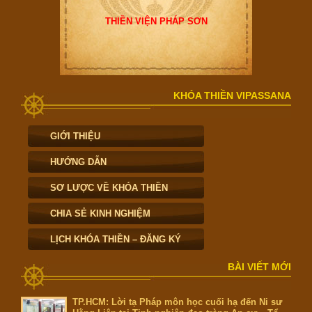
THIỀN VIỆN PHÁP SƠN
KHÓA THIỀN VIPASSANA
GIỚI THIỆU
HƯỚNG DẪN
SƠ LƯỢC VỀ KHÓA THIỀN
CHIA SẺ KINH NGHIỆM
LỊCH KHÓA THIỀN – ĐĂNG KÝ
BÀI VIẾT MỚI
TP.HCM: Lời tạ Pháp môn học cuối hạ đến Ni sư