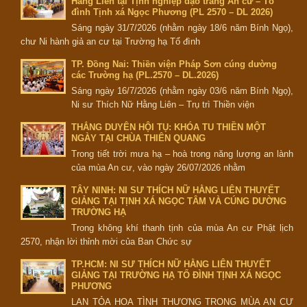
Hằng Liên tại Tịnh nghiệp đạo tràng An cư – Tổ
đình Tịnh xá Ngọc Phương (PL 2570 – DL 2026)
Sáng ngày 31/7/2026 (nhằm ngày 18/6 năm Bính Ngọ),
chư Ni hành giả an cư tại Trường hạ Tổ đình
TP. Đồng Nai: Thiền viện Pháp Sơn cúng dường
các Trường hạ (PL.2570 – DL.2026)
Sáng ngày 16/7/2026 (nhằm ngày 03/6 năm Bính Ngọ),
Ni sư Thích Nữ Hằng Liên – Trụ trì Thiền viện
THẮNG DUYÊN HỘI TỤ: KHÓA TU THIỀN MỘT
NGÀY TẠI CHÙA THIÊN QUANG
Trong tiết trời mưa hạ – hoà trong năng lượng an lành
của mùa An cư, vào ngày 26/07/2026 nhằm
TÂY NINH: NI SƯ THÍCH NỮ HẰNG LIÊN THUYẾT
GIẢNG TẠI TỊNH XÁ NGỌC TÂM VÀ CÚNG DƯỜNG
TRƯỜNG HẠ
Trong không khí thanh tịnh của mùa An cư Phật lịch
2570, nhận lời thỉnh mời của Ban Chức sự
TP.HCM: NI SƯ THÍCH NỮ HẰNG LIÊN THUYẾT
GIẢNG TẠI TRƯỜNG HẠ TỔ ĐÌNH TỊNH XÁ NGỌC
PHƯƠNG
LAN TỎA HOA TÌNH THƯƠNG TRONG MÙA AN CƯ