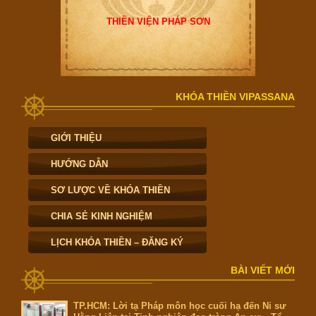
THIỀN VIỆN PHÁP SƠN
KHÓA THIỀN VIPASSANA
GIỚI THIỆU
HƯỚNG DẪN
SƠ LƯỢC VỀ KHÓA THIỀN
CHIA SẺ KINH NGHIỆM
LỊCH KHÓA THIỀN – ĐĂNG KÝ
BÀI VIẾT MỚI
TP.HCM: Lời tạ Pháp môn học cuối hạ đến Ni sư