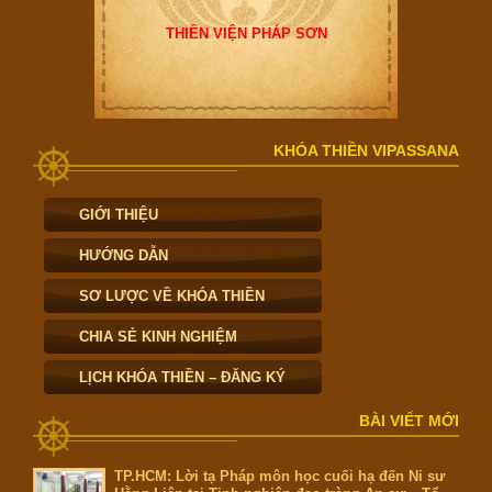
THIỀN VIỆN PHÁP SƠN
KHÓA THIỀN VIPASSANA
GIỚI THIỆU
HƯỚNG DẪN
SƠ LƯỢC VỀ KHÓA THIỀN
CHIA SẺ KINH NGHIỆM
LỊCH KHÓA THIỀN – ĐĂNG KÝ
BÀI VIẾT MỚI
TP.HCM: Lời tạ Pháp môn học cuối hạ đến Ni sư