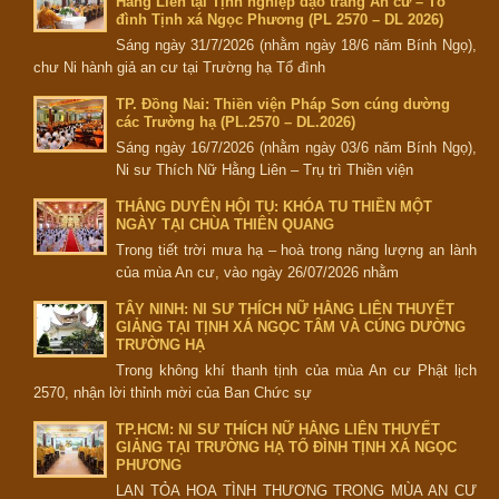
Hằng Liên tại Tịnh nghiệp đạo tràng An cư – Tổ
đình Tịnh xá Ngọc Phương (PL 2570 – DL 2026)
Sáng ngày 31/7/2026 (nhằm ngày 18/6 năm Bính Ngọ),
chư Ni hành giả an cư tại Trường hạ Tổ đình
TP. Đồng Nai: Thiền viện Pháp Sơn cúng dường
các Trường hạ (PL.2570 – DL.2026)
Sáng ngày 16/7/2026 (nhằm ngày 03/6 năm Bính Ngọ),
Ni sư Thích Nữ Hằng Liên – Trụ trì Thiền viện
THẮNG DUYÊN HỘI TỤ: KHÓA TU THIỀN MỘT
NGÀY TẠI CHÙA THIÊN QUANG
Trong tiết trời mưa hạ – hoà trong năng lượng an lành
của mùa An cư, vào ngày 26/07/2026 nhằm
TÂY NINH: NI SƯ THÍCH NỮ HẰNG LIÊN THUYẾT
GIẢNG TẠI TỊNH XÁ NGỌC TÂM VÀ CÚNG DƯỜNG
TRƯỜNG HẠ
Trong không khí thanh tịnh của mùa An cư Phật lịch
2570, nhận lời thỉnh mời của Ban Chức sự
TP.HCM: NI SƯ THÍCH NỮ HẰNG LIÊN THUYẾT
GIẢNG TẠI TRƯỜNG HẠ TỔ ĐÌNH TỊNH XÁ NGỌC
PHƯƠNG
LAN TỎA HOA TÌNH THƯƠNG TRONG MÙA AN CƯ