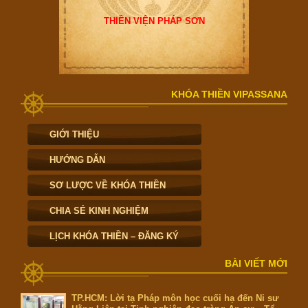
THIỀN VIỆN PHÁP SƠN
KHÓA THIỀN VIPASSANA
GIỚI THIỆU
HƯỚNG DẪN
SƠ LƯỢC VỀ KHÓA THIỀN
CHIA SẺ KINH NGHIỆM
LỊCH KHÓA THIỀN – ĐĂNG KÝ
BÀI VIẾT MỚI
TP.HCM: Lời tạ Pháp môn học cuối hạ đến Ni sư