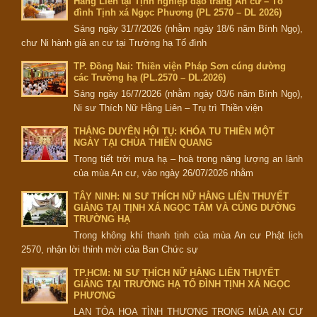
Hằng Liên tại Tịnh nghiệp đạo tràng An cư – Tổ
đình Tịnh xá Ngọc Phương (PL 2570 – DL 2026)
Sáng ngày 31/7/2026 (nhằm ngày 18/6 năm Bính Ngọ),
chư Ni hành giả an cư tại Trường hạ Tổ đình
TP. Đồng Nai: Thiền viện Pháp Sơn cúng dường
các Trường hạ (PL.2570 – DL.2026)
Sáng ngày 16/7/2026 (nhằm ngày 03/6 năm Bính Ngọ),
Ni sư Thích Nữ Hằng Liên – Trụ trì Thiền viện
THẮNG DUYÊN HỘI TỤ: KHÓA TU THIỀN MỘT
NGÀY TẠI CHÙA THIÊN QUANG
Trong tiết trời mưa hạ – hoà trong năng lượng an lành
của mùa An cư, vào ngày 26/07/2026 nhằm
TÂY NINH: NI SƯ THÍCH NỮ HẰNG LIÊN THUYẾT
GIẢNG TẠI TỊNH XÁ NGỌC TÂM VÀ CÚNG DƯỜNG
TRƯỜNG HẠ
Trong không khí thanh tịnh của mùa An cư Phật lịch
2570, nhận lời thỉnh mời của Ban Chức sự
TP.HCM: NI SƯ THÍCH NỮ HẰNG LIÊN THUYẾT
GIẢNG TẠI TRƯỜNG HẠ TỔ ĐÌNH TỊNH XÁ NGỌC
PHƯƠNG
LAN TỎA HOA TÌNH THƯƠNG TRONG MÙA AN CƯ