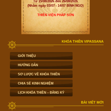
Từ 15/08/2026 đến 26/08/2026
(Nhằm ngày 03/07 - 14/07 BÍNH NGỌ)
THIỀN VIỆN PHÁP SƠN
KHÓA THIỀN VIPASSANA
GIỚI THIỆU
HƯỚNG DẪN
SƠ LƯỢC VỀ KHÓA THIỀN
CHIA SẺ KINH NGHIỆM
LỊCH KHÓA THIỀN – ĐĂNG KÝ
BÀI VIẾT MỚI