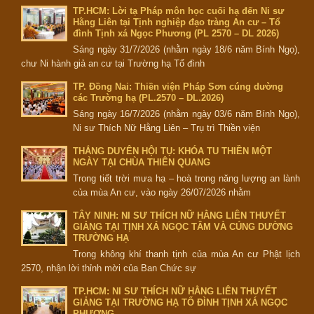
TP.HCM: Lời tạ Pháp môn học cuối hạ đến Ni sư
Hằng Liên tại Tịnh nghiệp đạo tràng An cư – Tổ
đình Tịnh xá Ngọc Phương (PL 2570 – DL 2026)
Sáng ngày 31/7/2026 (nhằm ngày 18/6 năm Bính Ngọ),
chư Ni hành giả an cư tại Trường hạ Tổ đình
TP. Đồng Nai: Thiền viện Pháp Sơn cúng dường
các Trường hạ (PL.2570 – DL.2026)
Sáng ngày 16/7/2026 (nhằm ngày 03/6 năm Bính Ngọ),
Ni sư Thích Nữ Hằng Liên – Trụ trì Thiền viện
THẮNG DUYÊN HỘI TỤ: KHÓA TU THIỀN MỘT
NGÀY TẠI CHÙA THIÊN QUANG
Trong tiết trời mưa hạ – hoà trong năng lượng an lành
của mùa An cư, vào ngày 26/07/2026 nhằm
TÂY NINH: NI SƯ THÍCH NỮ HẰNG LIÊN THUYẾT
GIẢNG TẠI TỊNH XÁ NGỌC TÂM VÀ CÚNG DƯỜNG
TRƯỜNG HẠ
Trong không khí thanh tịnh của mùa An cư Phật lịch
2570, nhận lời thỉnh mời của Ban Chức sự
TP.HCM: NI SƯ THÍCH NỮ HẰNG LIÊN THUYẾT
GIẢNG TẠI TRƯỜNG HẠ TỔ ĐÌNH TỊNH XÁ NGỌC
PHƯƠNG