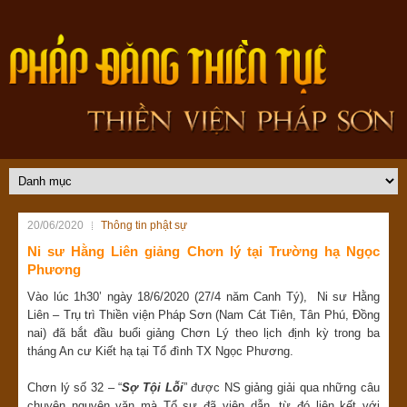
20/06/2020
Thông tin phật sự
Ni sư Hằng Liên giảng Chơn lý tại Trường hạ Ngọc
Phương
Vào lúc 1h30’ ngày 18/6/2020 (27/4 năm Canh Tý), Ni sư Hằng
Liên – Trụ trì Thiền viện Pháp Sơn (Nam Cát Tiên, Tân Phú, Đồng
nai) đã bắt đầu buổi giảng Chơn Lý theo lịch định kỳ trong ba
tháng An cư Kiết hạ tại Tổ đình TX Ngọc Phương.
Chơn lý số 32 – “
Sợ Tội Lỗi
” được NS giảng giải qua những câu
chuyện nguyên văn mà Tổ sư đã viện dẫn, từ đó liên kết với