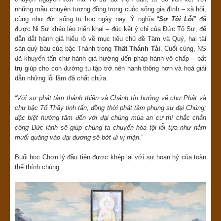
những mẫu chuyện tương đồng trong cuộc sống gia đình – xã hội,
cũng như đời sống tu học ngày nay. Ý nghĩa “
Sợ Tội Lỗi
” đã
được Ni Sư khéo léo triển khai – đúc kết ý chỉ của Đức Tổ Sư, để
dẫn dắt hành giả hiểu rõ về mục tiêu chủ đề Tàm và Quý, hai tài
sản quý báu của bậc Thánh trong
Thất Thánh Tài
. Cuối cùng, NS
đã khuyến tấn chư hành giả hướng đến pháp hành vô chấp – bất
trụ giúp cho con đường tu tập trở nên hanh thông hơn và hoá giải
dẫn những lỗi lầm đã chất chứa.
“
Với sự phát tâm
thánh thiện
và Chánh tín hướng
về chư Phật và
chư bậc Tổ
Thầy tinh tấn, đồng thời phát tâm phụng sự đại Chún
g;
đặc biệt hướng tâm đến với đại chúng mùa an cư
thì chắc chắn
công Đức lành sẽ
giúp chúng ta chuyển hóa tội lỗi tựa như nắm
muối
quăng vào đại dương
sẽ bớt đi vị mặn
.”
Buổi học Chơn lý đầu tiên được khép lại với sự hoan hỷ của toàn
thể thính chúng.