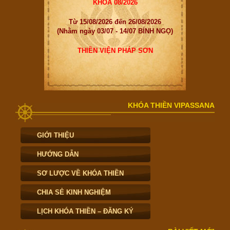
KHOÁ 08/2026
Từ 15/08/2026 đến 26/08/2026
(Nhằm ngày 03/07 - 14/07 BÍNH NGỌ)
THIỀN VIỆN PHÁP SƠN
KHÓA THIỀN VIPASSANA
GIỚI THIỆU
HƯỚNG DẪN
SƠ LƯỢC VỀ KHÓA THIỀN
CHIA SẺ KINH NGHIỆM
LỊCH KHÓA THIỀN – ĐĂNG KÝ