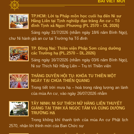
BÀI VIẾT MỚI
TP.HCM: Lời tạ Pháp môn học cuối hạ đến Ni sư
Hằng Liên tại Tịnh nghiệp đạo tràng An cư – Tổ
đình Tịnh xá Ngọc Phương (PL 2570 – DL 2026)
Sáng ngày 31/7/2026 (nhằm ngày 18/6 năm Bính Ngọ),
chư Ni hành giả an cư tại Trường hạ Tổ đình
TP. Đồng Nai: Thiền viện Pháp Sơn cúng dường
các Trường hạ (PL.2570 – DL.2026)
Sáng ngày 16/7/2026 (nhằm ngày 03/6 năm Bính Ngọ),
Ni sư Thích Nữ Hằng Liên – Trụ trì Thiền viện
THẮNG DUYÊN HỘI TỤ: KHÓA TU THIỀN MỘT
NGÀY TẠI CHÙA THIÊN QUANG
Trong tiết trời mưa hạ – hoà trong năng lượng an lành
của mùa An cư, vào ngày 26/07/2026 nhằm
TÂY NINH: NI SƯ THÍCH NỮ HẰNG LIÊN THUYẾT
GIẢNG TẠI TỊNH XÁ NGỌC TÂM VÀ CÚNG DƯỜNG
TRƯỜNG HẠ
Trong không khí thanh tịnh của mùa An cư Phật lịch
2570, nhận lời thỉnh mời của Ban Chức sự