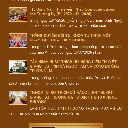
TP. Đồng Nai: Thiền viện Pháp Sơn cúng dường
các Trường hạ (PL.2570 – DL.2026)
Sáng ngày 16/7/2026 (nhằm ngày 03/6 năm Bính Ngọ),
Ni sư Thích Nữ Hằng Liên – Trụ trì Thiền viện
THẮNG DUYÊN HỘI TỤ: KHÓA TU THIỀN MỘT
NGÀY TẠI CHÙA THIÊN QUANG
Trong tiết trời mưa hạ – hoà trong năng lượng an lành
của mùa An cư, vào ngày 26/07/2026 nhằm
TÂY NINH: NI SƯ THÍCH NỮ HẰNG LIÊN THUYẾT
GIẢNG TẠI TỊNH XÁ NGỌC TÂM VÀ CÚNG DƯỜNG
TRƯỜNG HẠ
Trong không khí thanh tịnh của mùa An cư Phật lịch
2570, nhận lời thỉnh mời của Ban Chức sự
TP.HCM: NI SƯ THÍCH NỮ HẰNG LIÊN THUYẾT
GIẢNG TẠI TRƯỜNG HẠ TỔ ĐÌNH TỊNH XÁ NGỌC
PHƯƠNG
LAN TỎA HOA TÌNH THƯƠNG TRONG MÙA AN CƯ
KIẾT HẠ Mỗi mùa An cư kiết hạ trở về, tại