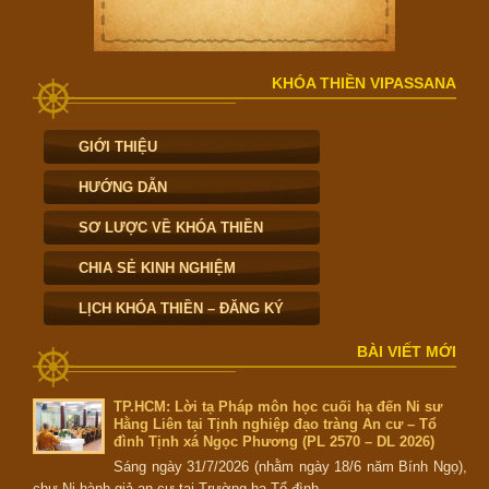
KHÓA THIỀN VIPASSANA
GIỚI THIỆU
HƯỚNG DẪN
SƠ LƯỢC VỀ KHÓA THIỀN
CHIA SẺ KINH NGHIỆM
LỊCH KHÓA THIỀN – ĐĂNG KÝ
BÀI VIẾT MỚI
TP.HCM: Lời tạ Pháp môn học cuối hạ đến Ni sư
Hằng Liên tại Tịnh nghiệp đạo tràng An cư – Tổ
đình Tịnh xá Ngọc Phương (PL 2570 – DL 2026)
Sáng ngày 31/7/2026 (nhằm ngày 18/6 năm Bính Ngọ),
chư Ni hành giả an cư tại Trường hạ Tổ đình