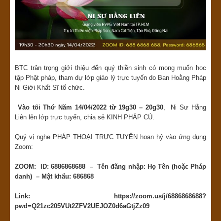
BTC trân trọng giới thiệu đến quý thiền sinh có mong muốn học
tập Phật pháp, tham dự lớp giáo lý trực tuyến do Ban Hoằng Pháp
Ni Giới Khất Sĩ tổ chức.
Vào
tối Thứ Năm 14/04/2022 từ 19g30 – 20g30
, Ni Sư Hằng
Liên lên lớp trực tuyến, chia sẻ KINH PHÁP CÚ.
Quý vị nghe PHÁP THOẠI TRỰC TUYẾN hoan hỷ vào ứng dụng
Zoom:
ZOOM: ID: 6886868688 – Tên đăng nhập: Họ Tên (hoặc Pháp
danh) – Mật khẩu: 686868
Link:
https://zoom.us/j/6886868688?
pwd=Q21zc205VUt2ZFV2UEJOZ0d6aGtjZz09