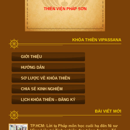
THIỀN VIỆN PHÁP SƠN
KHÓA THIỀN VIPASSANA
GIỚI THIỆU
HƯỚNG DẪN
SƠ LƯỢC VỀ KHÓA THIỀN
CHIA SẺ KINH NGHIỆM
LỊCH KHÓA THIỀN – ĐĂNG KÝ
BÀI VIẾT MỚI
TP.HCM: Lời tạ Pháp môn học cuối hạ đến Ni sư