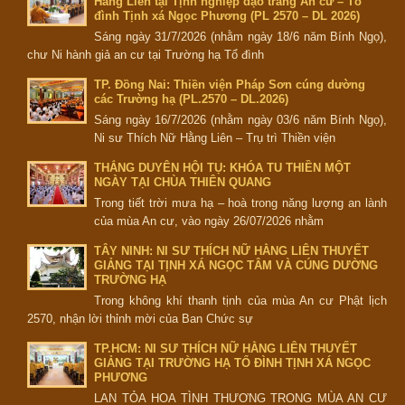
Hằng Liên tại Tịnh nghiệp đạo tràng An cư – Tổ
đình Tịnh xá Ngọc Phương (PL 2570 – DL 2026)
Sáng ngày 31/7/2026 (nhằm ngày 18/6 năm Bính Ngọ),
chư Ni hành giả an cư tại Trường hạ Tổ đình
TP. Đồng Nai: Thiền viện Pháp Sơn cúng dường
các Trường hạ (PL.2570 – DL.2026)
Sáng ngày 16/7/2026 (nhằm ngày 03/6 năm Bính Ngọ),
Ni sư Thích Nữ Hằng Liên – Trụ trì Thiền viện
THẮNG DUYÊN HỘI TỤ: KHÓA TU THIỀN MỘT
NGÀY TẠI CHÙA THIÊN QUANG
Trong tiết trời mưa hạ – hoà trong năng lượng an lành
của mùa An cư, vào ngày 26/07/2026 nhằm
TÂY NINH: NI SƯ THÍCH NỮ HẰNG LIÊN THUYẾT
GIẢNG TẠI TỊNH XÁ NGỌC TÂM VÀ CÚNG DƯỜNG
TRƯỜNG HẠ
Trong không khí thanh tịnh của mùa An cư Phật lịch
2570, nhận lời thỉnh mời của Ban Chức sự
TP.HCM: NI SƯ THÍCH NỮ HẰNG LIÊN THUYẾT
GIẢNG TẠI TRƯỜNG HẠ TỔ ĐÌNH TỊNH XÁ NGỌC
PHƯƠNG
LAN TỎA HOA TÌNH THƯƠNG TRONG MÙA AN CƯ