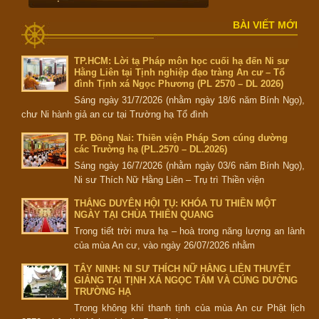
BÀI VIẾT MỚI
TP.HCM: Lời tạ Pháp môn học cuối hạ đến Ni sư
Hằng Liên tại Tịnh nghiệp đạo tràng An cư – Tổ
đình Tịnh xá Ngọc Phương (PL 2570 – DL 2026)
Sáng ngày 31/7/2026 (nhằm ngày 18/6 năm Bính Ngọ),
chư Ni hành giả an cư tại Trường hạ Tổ đình
TP. Đồng Nai: Thiền viện Pháp Sơn cúng dường
các Trường hạ (PL.2570 – DL.2026)
Sáng ngày 16/7/2026 (nhằm ngày 03/6 năm Bính Ngọ),
Ni sư Thích Nữ Hằng Liên – Trụ trì Thiền viện
THẮNG DUYÊN HỘI TỤ: KHÓA TU THIỀN MỘT
NGÀY TẠI CHÙA THIÊN QUANG
Trong tiết trời mưa hạ – hoà trong năng lượng an lành
của mùa An cư, vào ngày 26/07/2026 nhằm
TÂY NINH: NI SƯ THÍCH NỮ HẰNG LIÊN THUYẾT
GIẢNG TẠI TỊNH XÁ NGỌC TÂM VÀ CÚNG DƯỜNG
TRƯỜNG HẠ
Trong không khí thanh tịnh của mùa An cư Phật lịch