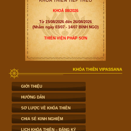
KHOÁ 08/2026
Từ 15/08/2026 đến 26/08/2026
(Nhằm ngày 03/07 - 14/07 BÍNH NGỌ)
THIỀN VIỆN PHÁP SƠN
KHÓA THIỀN VIPASSANA
GIỚI THIỆU
HƯỚNG DẪN
SƠ LƯỢC VỀ KHÓA THIỀN
CHIA SẺ KINH NGHIỆM
LỊCH KHÓA THIỀN – ĐĂNG KÝ