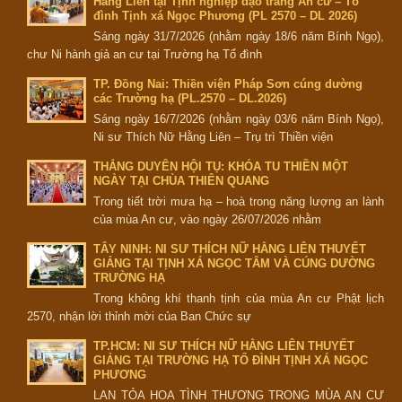
Hằng Liên tại Tịnh nghiệp đạo tràng An cư – Tổ
đình Tịnh xá Ngọc Phương (PL 2570 – DL 2026)
Sáng ngày 31/7/2026 (nhằm ngày 18/6 năm Bính Ngọ),
chư Ni hành giả an cư tại Trường hạ Tổ đình
TP. Đồng Nai: Thiền viện Pháp Sơn cúng dường
các Trường hạ (PL.2570 – DL.2026)
Sáng ngày 16/7/2026 (nhằm ngày 03/6 năm Bính Ngọ),
Ni sư Thích Nữ Hằng Liên – Trụ trì Thiền viện
THẮNG DUYÊN HỘI TỤ: KHÓA TU THIỀN MỘT
NGÀY TẠI CHÙA THIÊN QUANG
Trong tiết trời mưa hạ – hoà trong năng lượng an lành
của mùa An cư, vào ngày 26/07/2026 nhằm
TÂY NINH: NI SƯ THÍCH NỮ HẰNG LIÊN THUYẾT
GIẢNG TẠI TỊNH XÁ NGỌC TÂM VÀ CÚNG DƯỜNG
TRƯỜNG HẠ
Trong không khí thanh tịnh của mùa An cư Phật lịch
2570, nhận lời thỉnh mời của Ban Chức sự
TP.HCM: NI SƯ THÍCH NỮ HẰNG LIÊN THUYẾT
GIẢNG TẠI TRƯỜNG HẠ TỔ ĐÌNH TỊNH XÁ NGỌC
PHƯƠNG
LAN TỎA HOA TÌNH THƯƠNG TRONG MÙA AN CƯ