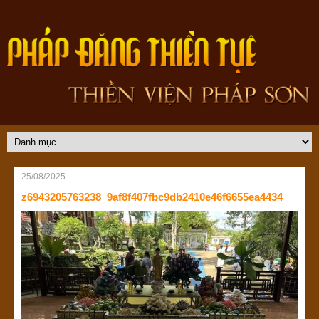
25/08/2025
z6943205763238_9af8f407fbc9db2410e46f6655ea4434