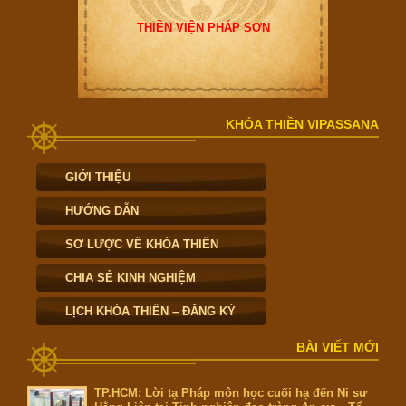
THIỀN VIỆN PHÁP SƠN
KHÓA THIỀN VIPASSANA
GIỚI THIỆU
HƯỚNG DẪN
SƠ LƯỢC VỀ KHÓA THIỀN
CHIA SẺ KINH NGHIỆM
LỊCH KHÓA THIỀN – ĐĂNG KÝ
BÀI VIẾT MỚI
TP.HCM: Lời tạ Pháp môn học cuối hạ đến Ni sư