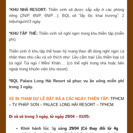
*
KHU NHÀ RESORT:
Thiền sinh sẽ được sắp xếp ở các phòng
riêng (2N/P, 4N/P, 6N/P…). BQL sẽ “lấy lộc khai trương”: 2
triệu/người/3 ngày
*KHU TẬP THỂ:
Thiền sinh sẽ nghỉ ngơi trong khu thiền tập (miễn
phí).
Thiền sinh ở khu tập thể hoan hỷ mang theo đồ dùng nghỉ ngơi cá
nhân theo nhu cầu và sở thích như: Lều cắm trại/ Lều thiền loại có
túi ngủ/ Túi ngủ / Mền/ Khăn…. (có thể nghỉ trong nhà hoặc bên
ngoài trong khuôn viên khu resort).
*BQL Palace Long Hải Resort sẽ phục vụ ăn uống miễn phí
trong 3 ngày.
XE ĐI THAM DỰ LỄ ĐẶT ĐÁ & CÁC NGÀY THIỀN TẬP:
TPHCM
– TV PHÁP SƠN – PALACE LONG HẢI RESORT – TPHCM.
Đi và về trong 3 ngày, từ ngày 29/04 –
01/05:
Khởi hành lúc
3
g sán
g 29/04 (Có thay đổi từ 4g