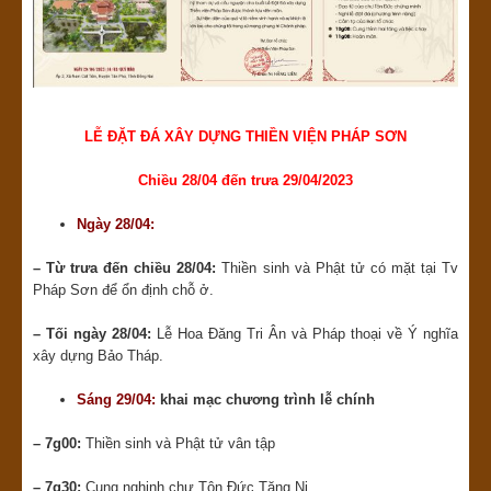
LỄ ĐẶT ĐÁ XÂY DỰNG THIỀN VIỆN PHÁP SƠN
Chiều 28/04 đến trưa 29/04/2023
Ngày 28/04:
– Từ trưa đến chiều 28/04:
Thiền sinh và Phật tử có mặt tại Tv
Pháp Sơn để ổn định chỗ ở.
– Tối ngày 28/04:
Lễ Hoa Đăng Tri Ân và Pháp thoại về Ý nghĩa
xây dựng Bảo Tháp.
Sáng 29/04:
khai mạc chương trình lễ chính
– 7g00:
Thiền sinh và Phật tử vân tập
– 7g30:
Cung nghinh chư Tôn Đức Tăng Ni