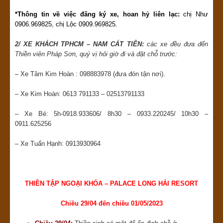
*Thông tin về việc đăng ký xe, hoan hỷ liên lạc:
chị Như
0906.969825, chị Lộc 0909.969825.
2/ XE KHÁCH TPHCM – NAM CÁT TIÊN:
các xe đều đưa đến
Thiền viên Pháp Sơn, quý vị hỏi giờ đi và đặt chỗ trước:
– Xe Tâm Kim Hoàn : 098883978 (đưa đón tận nơi).
– Xe Kim Hoàn: 0613 791133 – 02513791133
– Xe Bé: 5h-0918.933606/ 8h30 – 0933.220245/ 10h30 –
0911.625256
– Xe Tuấn Hạnh: 0913930964
THIỀN TẬP NGOẠI KHÓA – PALACE LONG HẢI RESORT
Chiều 29/04 đến chiều 01/05/2023