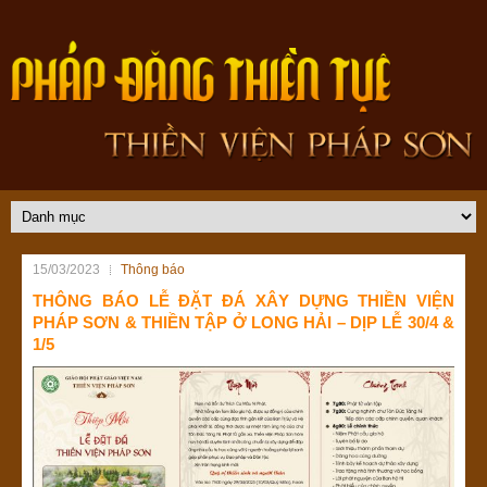
15/03/2023
Thông báo
THÔNG BÁO LỄ ĐẶT ĐÁ XÂY DỰNG THIỀN VIỆN
PHÁP SƠN & THIỀN TẬP Ở LONG HẢI – DỊP LỄ 30/4 &
1/5