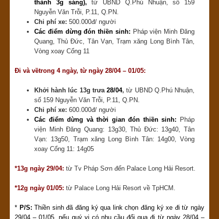
thành 3g sáng),
từ UBND Q.Phú Nhuận, số 159
Nguyễn Văn Trỗi, P.11, Q.PN.
Chi phí xe:
500.000đ/ người
Các điểm dừng đón thiền sinh:
Pháp viện Minh Đăng
Quang, Thủ Đức, Tân Vạn, Trạm xăng Long Bình Tân,
Vòng xoay Cổng 11
Đi và vềtrong 4 ngày, từ ngày 28/04 – 01/05:
Khởi hành lúc
13g trưa
28/04
,
từ UBND Q.Phú Nhuận,
số 159 Nguyễn Văn Trỗi, P.11, Q.PN.
Chi phí xe:
600.000đ/ người
Các điểm dừng và thời gian đón thiền sinh:
Pháp
viện Minh Đăng Quang: 13g30, Thủ Đức: 13g40, Tân
Vạn: 13g50, Trạm xăng Long Bình Tân: 14g00, Vòng
xoay Cổng 11: 14g05
*13g ngày 29/04:
từ Tv Pháp Sơn đến Palace Long Hải Resort.
*12g ngày 01/05:
từ Palace Long Hải Resort về TpHCM.
*
P/S:
Thiền sinh đã đăng ký qua link chọn đăng ký xe đi từ ngày
29/04 – 01/05, nếu quý vị có nhu cầu đổi qua đi từ ngày 28/04 –