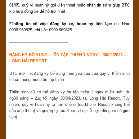
01/05, quý vị hoan hỷ gọi điện thoại hoặc nhắn tin sớm giúp BTC
kịp hợp đồng xe để hỗ trợ nhé!
*Thông tin về việc đăng ký xe, hoan hỷ liên lạc:
chị Như
0906.969825, chị Lộc 0909.969825.
——————————————–
ĐĂNG KÝ BỔ SUNG – ÔN TẬP THIỀN 1 NGÀY – 30/04/2023 –
LONG HẢI RESORT
BTC mở link đăng ký bổ sung theo yêu cầu của quý vị thiền sinh
cũ có mong muốn ôn tập thiền.
Thiền sinh cũ có thể đăng ký ôn tập thiền 1 ngày miên mật: từ
4g30 sáng – 21g tối ngày 30/04/2023, tại Long Hải Resort. Tuy
nhiên, quý vị hoan hỷ tự tìm chỗ ở (do khu ở Resort không thể
sắp xếp thêm) và quý vị tự túc đi xe (vì dịp lễ hợp đồng xe có giới
hạn).