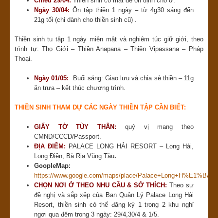
Chiều 29/04:
Thiền sinh có mặt để ổn định chỗ ở.
Ngày 30/04:
Ôn tập thiền 1 ngày – từ 4g30 sáng đến
21g tối (chỉ dành cho thiền sinh cũ) .
Thiền sinh tu tập 1 ngày miên mật và nghiêm túc giữ giới, theo
trình tự: Thọ Giới – Thiền Anapana – Thiền Vipassana – Pháp
Thoại.
Ngày 01/05:
Buổi sáng: Giao lưu và chia sẻ thiền – 11g
ăn trưa – kết thúc chương trình.
THIỀN SINH THAM DỰ CÁC NGÀY THIỀN TẬP CẦN BIẾT:
GIẤY TỜ TÙY THÂN:
quý vị mang theo
CMND/CCCD/Passport.
ĐỊA ĐIỂM:
PALACE LONG HẢI RESORT – Long Hải,
Long Điền, Bà Rịa Vũng Tàu
.
GoopleMap:
https://www.google.com/maps/place/Palace+Long+H%E1%BA%A
CHỌN NƠI Ở THEO NHU CẦU & SỞ THÍCH:
Theo sự
đề nghị và sắp xếp của Ban Quản Lý Palace Long Hải
Resort, thiền sinh có thể đăng ký 1 trong 2 khu nghỉ
ngơi qua đêm trong 3 ngày: 29/4,30/4 & 1/5.