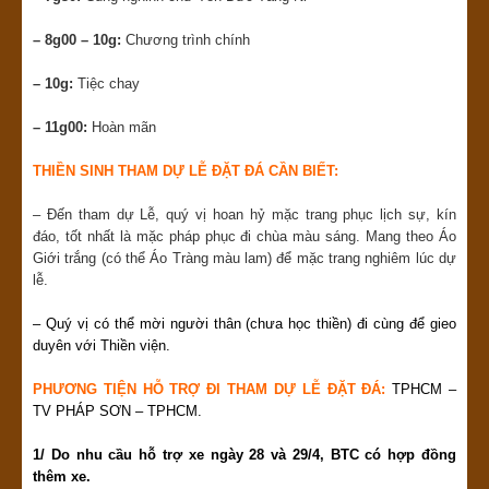
– 8g00 – 10g:
Chương trình chính
– 10g:
Tiệc chay
– 11g00:
Hoàn mãn
THIỀN SINH THAM DỰ LỄ ĐẶT ĐÁ CẦN BIẾT:
– Đến tham dự Lễ, quý vị hoan hỷ mặc trang phục lịch sự, kín
đáo, tốt nhất là mặc pháp phục đi chùa màu sáng. Mang theo Áo
Giới trắng (có thể Áo Tràng màu lam) để mặc trang nghiêm lúc dự
lễ.
– Quý vị có thể mời người thân (chưa học thiền) đi cùng để gieo
duyên với Thiền viện.
PHƯƠNG TIỆN HỖ TRỢ ĐI
THAM DỰ LỄ ĐẶT ĐÁ:
TPHCM –
TV PHÁP SƠN – TPHCM.
1/ Do nhu cầu hỗ trợ xe ngày 28 và 29/4, BTC có hợp đồng
thêm xe.