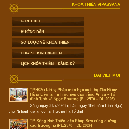
KHÓA THIỀN VIPASSANA
GIỚI THIỆU
HƯỚNG DẪN
SƠ LƯỢC VỀ KHÓA THIỀN
CHIA SẺ KINH NGHIỆM
LỊCH KHÓA THIỀN – ĐĂNG KÝ
BÀI VIẾT MỚI
TP.HCM: Lời tạ Pháp môn học cuối hạ đến Ni sư
Hằng Liên tại Tịnh nghiệp đạo tràng An cư – Tổ
đình Tịnh xá Ngọc Phương (PL 2570 – DL 2026)
Sáng ngày 31/7/2026 (nhằm ngày 18/6 năm Bính Ngọ),
chư Ni hành giả an cư tại Trường hạ Tổ đình
TP. Đồng Nai: Thiền viện Pháp Sơn cúng dường
các Trường hạ (PL.2570 – DL.2026)