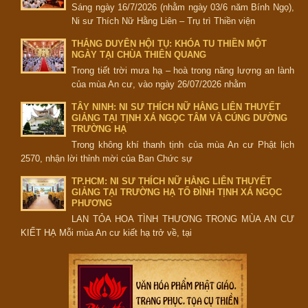
Sáng ngày 16/7/2026 (nhằm ngày 03/6 năm Bính Ngọ),
Ni sư Thích Nữ Hằng Liên – Trụ trì Thiền viện
THẮNG DUYÊN HỘI TỤ: KHÓA TU THIỀN MỘT
NGÀY TẠI CHÙA THIÊN QUANG
Trong tiết trời mưa hạ – hoà trong năng lượng an lành
của mùa An cư, vào ngày 26/07/2026 nhằm
TÂY NINH: NI SƯ THÍCH NỮ HẰNG LIÊN THUYẾT
GIẢNG TẠI TỊNH XÁ NGỌC TÂM VÀ CÚNG DƯỜNG
TRƯỜNG HẠ
Trong không khí thanh tịnh của mùa An cư Phật lịch
2570, nhận lời thỉnh mời của Ban Chức sự
TP.HCM: NI SƯ THÍCH NỮ HẰNG LIÊN THUYẾT
GIẢNG TẠI TRƯỜNG HẠ TỔ ĐÌNH TỊNH XÁ NGỌC
PHƯƠNG
LAN TỎA HOA TÌNH THƯƠNG TRONG MÙA AN CƯ
KIẾT HẠ Mỗi mùa An cư kiết hạ trở về, tại