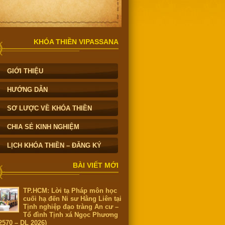
KHÓA THIỀN VIPASSANA
GIỚI THIỆU
HƯỚNG DẪN
SƠ LƯỢC VỀ KHÓA THIỀN
CHIA SẺ KINH NGHIỆM
LỊCH KHÓA THIỀN – ĐĂNG KÝ
BÀI VIẾT MỚI
TP.HCM: Lời tạ Pháp môn học
cuối hạ đến Ni sư Hằng Liên tại
Tịnh nghiệp đạo tràng An cư –
Tổ đình Tịnh xá Ngọc Phương
2570 – DL 2026)