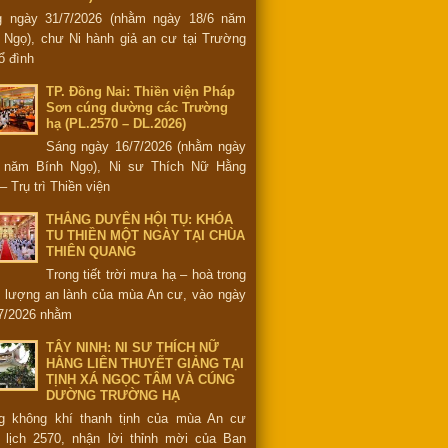
g ngày 31/7/2026 (nhằm ngày 18/6 năm
 Ngọ), chư Ni hành giả an cư tại Trường
ổ đình
TP. Đồng Nai: Thiền viện Pháp
Sơn cúng dường các Trường
hạ (PL.2570 – DL.2026)
Sáng ngày 16/7/2026 (nhằm ngày
6 năm Bính Ngọ), Ni sư Thích Nữ Hằng
– Trụ trì Thiền viện
THẮNG DUYÊN HỘI TỤ: KHÓA
TU THIỀN MỘT NGÀY TẠI CHÙA
THIÊN QUANG
Trong tiết trời mưa hạ – hoà trong
 lượng an lành của mùa An cư, vào ngày
7/2026 nhằm
TÂY NINH: NI SƯ THÍCH NỮ
HẰNG LIÊN THUYẾT GIẢNG TẠI
TỊNH XÁ NGỌC TÂM VÀ CÚNG
DƯỜNG TRƯỜNG HẠ
g không khí thanh tịnh của mùa An cư
 lịch 2570, nhận lời thỉnh mời của Ban