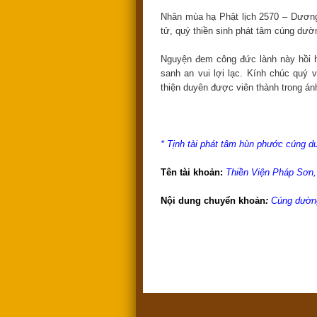
Nhân mùa hạ Phật lịch 2570 – Dương
tử, quý thiền sinh phát tâm cúng dườ
Nguyện đem công đức lành này hồi h
sanh an vui lợi lạc. Kính chúc quý 
thiện duyên được viên thành trong á
* Tịnh tài phát tâm hùn phước cúng 
Tên tài khoản:
Thiền Viện Pháp Sơn,
Nội dung chuyển khoản
:
Cúng dường