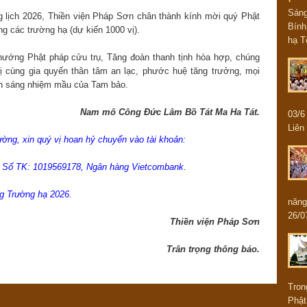
Sán
 lịch 2026, Thiền viện Pháp Sơn chân thành kính mời quý Phật
Bính
ng các trường hạ (dự kiến 1000 vị).
hạ T
ướng Phật pháp cửu trụ, Tăng đoàn thanh tịnh hòa hợp, chúng
vị cùng gia quyến thân tâm an lạc, phước huệ tăng trưởng, mọi
nh sáng nhiệm mầu của Tam bảo.
Nam mô Công Đức Lâm Bồ Tát Ma Ha Tát.
03/
Liên 
dường,
xin
quý vị hoan hỷ chuyển vào tài khoản:
 Số TK: 1019569178, Ngân hàng Vietcombank.
 Trường hạ 2026.
năng
26/0
Thiền viện Pháp Sơn
Trân trọng thông báo.
Tron
Phật