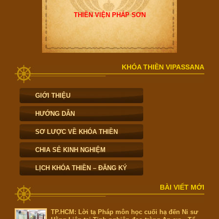
THIỀN VIỆN PHÁP SƠN
KHÓA THIỀN VIPASSANA
GIỚI THIỆU
HƯỚNG DẪN
SƠ LƯỢC VỀ KHÓA THIỀN
CHIA SẺ KINH NGHIỆM
LỊCH KHÓA THIỀN – ĐĂNG KÝ
BÀI VIẾT MỚI
TP.HCM: Lời tạ Pháp môn học cuối hạ đến Ni sư