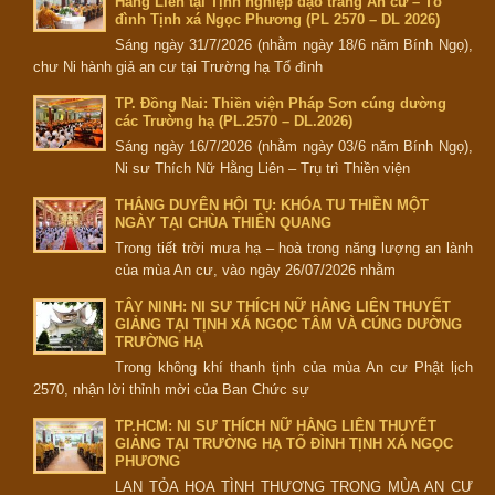
Hằng Liên tại Tịnh nghiệp đạo tràng An cư – Tổ
đình Tịnh xá Ngọc Phương (PL 2570 – DL 2026)
Sáng ngày 31/7/2026 (nhằm ngày 18/6 năm Bính Ngọ),
chư Ni hành giả an cư tại Trường hạ Tổ đình
TP. Đồng Nai: Thiền viện Pháp Sơn cúng dường
các Trường hạ (PL.2570 – DL.2026)
Sáng ngày 16/7/2026 (nhằm ngày 03/6 năm Bính Ngọ),
Ni sư Thích Nữ Hằng Liên – Trụ trì Thiền viện
THẮNG DUYÊN HỘI TỤ: KHÓA TU THIỀN MỘT
NGÀY TẠI CHÙA THIÊN QUANG
Trong tiết trời mưa hạ – hoà trong năng lượng an lành
của mùa An cư, vào ngày 26/07/2026 nhằm
TÂY NINH: NI SƯ THÍCH NỮ HẰNG LIÊN THUYẾT
GIẢNG TẠI TỊNH XÁ NGỌC TÂM VÀ CÚNG DƯỜNG
TRƯỜNG HẠ
Trong không khí thanh tịnh của mùa An cư Phật lịch
2570, nhận lời thỉnh mời của Ban Chức sự
TP.HCM: NI SƯ THÍCH NỮ HẰNG LIÊN THUYẾT
GIẢNG TẠI TRƯỜNG HẠ TỔ ĐÌNH TỊNH XÁ NGỌC
PHƯƠNG
LAN TỎA HOA TÌNH THƯƠNG TRONG MÙA AN CƯ