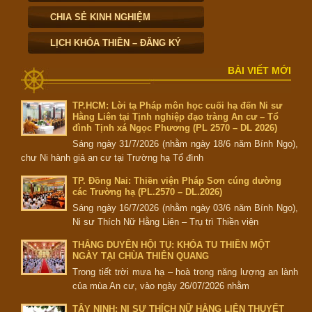
CHIA SẺ KINH NGHIỆM
LỊCH KHÓA THIỀN – ĐĂNG KÝ
BÀI VIẾT MỚI
TP.HCM: Lời tạ Pháp môn học cuối hạ đến Ni sư
Hằng Liên tại Tịnh nghiệp đạo tràng An cư – Tổ
đình Tịnh xá Ngọc Phương (PL 2570 – DL 2026)
Sáng ngày 31/7/2026 (nhằm ngày 18/6 năm Bính Ngọ),
chư Ni hành giả an cư tại Trường hạ Tổ đình
TP. Đồng Nai: Thiền viện Pháp Sơn cúng dường
các Trường hạ (PL.2570 – DL.2026)
Sáng ngày 16/7/2026 (nhằm ngày 03/6 năm Bính Ngọ),
Ni sư Thích Nữ Hằng Liên – Trụ trì Thiền viện
THẮNG DUYÊN HỘI TỤ: KHÓA TU THIỀN MỘT
NGÀY TẠI CHÙA THIÊN QUANG
Trong tiết trời mưa hạ – hoà trong năng lượng an lành
của mùa An cư, vào ngày 26/07/2026 nhằm
TÂY NINH: NI SƯ THÍCH NỮ HẰNG LIÊN THUYẾT