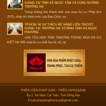
GIẢNG TẠI TỊNH XÁ NGỌC TÂM VÀ CÚNG DƯỜNG
TRƯỜNG HẠ
Trong không khí thanh tịnh của mùa An cư Phật lịch
2570, nhận lời thỉnh mời của Ban Chức sự
TP.HCM: NI SƯ THÍCH NỮ HẰNG LIÊN THUYẾT
GIẢNG TẠI TRƯỜNG HẠ TỔ ĐÌNH TỊNH XÁ NGỌC
PHƯƠNG
LAN TỎA HOA TÌNH THƯƠNG TRONG MÙA AN CƯ
KIẾT HẠ Mỗi mùa An cư kiết hạ trở về, tại
THIỀN VIỆN PHÁP SƠN - THIỀN VIPASSANA
Ấp 2, Xã Nam Cát Tiên, Tỉnh Đồng Nai
Email:phapdangthientue@gmail.com