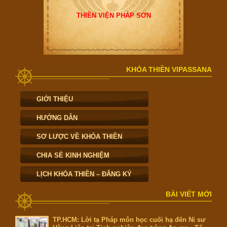
THIỀN VIỆN PHÁP SƠN
KHÓA THIỀN VIPASSANA
GIỚI THIỆU
HƯỚNG DẪN
SƠ LƯỢC VỀ KHÓA THIỀN
CHIA SẺ KINH NGHIỆM
LỊCH KHÓA THIỀN – ĐĂNG KÝ
BÀI VIẾT MỚI
TP.HCM: Lời tạ Pháp môn học cuối hạ đến Ni sư