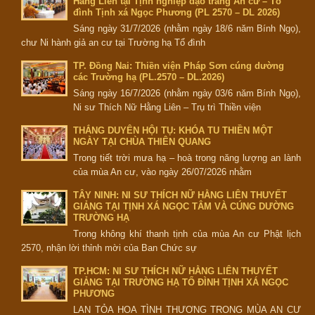
Hằng Liên tại Tịnh nghiệp đạo tràng An cư – Tổ
đình Tịnh xá Ngọc Phương (PL 2570 – DL 2026)
Sáng ngày 31/7/2026 (nhằm ngày 18/6 năm Bính Ngọ),
chư Ni hành giả an cư tại Trường hạ Tổ đình
TP. Đồng Nai: Thiền viện Pháp Sơn cúng dường
các Trường hạ (PL.2570 – DL.2026)
Sáng ngày 16/7/2026 (nhằm ngày 03/6 năm Bính Ngọ),
Ni sư Thích Nữ Hằng Liên – Trụ trì Thiền viện
THẮNG DUYÊN HỘI TỤ: KHÓA TU THIỀN MỘT
NGÀY TẠI CHÙA THIÊN QUANG
Trong tiết trời mưa hạ – hoà trong năng lượng an lành
của mùa An cư, vào ngày 26/07/2026 nhằm
TÂY NINH: NI SƯ THÍCH NỮ HẰNG LIÊN THUYẾT
GIẢNG TẠI TỊNH XÁ NGỌC TÂM VÀ CÚNG DƯỜNG
TRƯỜNG HẠ
Trong không khí thanh tịnh của mùa An cư Phật lịch
2570, nhận lời thỉnh mời của Ban Chức sự
TP.HCM: NI SƯ THÍCH NỮ HẰNG LIÊN THUYẾT
GIẢNG TẠI TRƯỜNG HẠ TỔ ĐÌNH TỊNH XÁ NGỌC
PHƯƠNG
LAN TỎA HOA TÌNH THƯƠNG TRONG MÙA AN CƯ