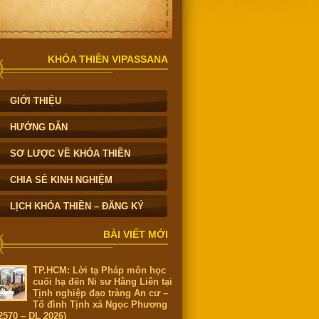
KHÓA THIỀN VIPASSANA
GIỚI THIỆU
HƯỚNG DẪN
SƠ LƯỢC VỀ KHÓA THIỀN
CHIA SẺ KINH NGHIỆM
LỊCH KHÓA THIỀN – ĐĂNG KÝ
BÀI VIẾT MỚI
TP.HCM: Lời tạ Pháp môn học
cuối hạ đến Ni sư Hằng Liên tại
Tịnh nghiệp đạo tràng An cư –
Tổ đình Tịnh xá Ngọc Phương
2570 – DL 2026)