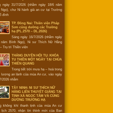
g ngày 31/7/2026 (nhằm ngày 18/6 năm
 Ngọ), chư Ni hành giả an cư tại Trường
ổ đình
TP. Đồng Nai: Thiền viện Pháp
Sơn cúng dường các Trường
hạ (PL.2570 – DL.2026)
Sáng ngày 16/7/2026 (nhằm ngày
6 năm Bính Ngọ), Ni sư Thích Nữ Hằng
– Trụ trì Thiền viện
THẮNG DUYÊN HỘI TỤ: KHÓA
TU THIỀN MỘT NGÀY TẠI CHÙA
THIÊN QUANG
Trong tiết trời mưa hạ – hoà trong
 lượng an lành của mùa An cư, vào ngày
7/2026 nhằm
TÂY NINH: NI SƯ THÍCH NỮ
HẰNG LIÊN THUYẾT GIẢNG TẠI
TỊNH XÁ NGỌC TÂM VÀ CÚNG
DƯỜNG TRƯỜNG HẠ
g không khí thanh tịnh của mùa An cư
 lịch 2570, nhận lời thỉnh mời của Ban