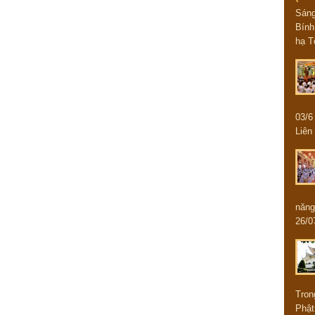
Sán
Bính
hạ T
03/
Liên 
năng
26/0
Tron
Phật