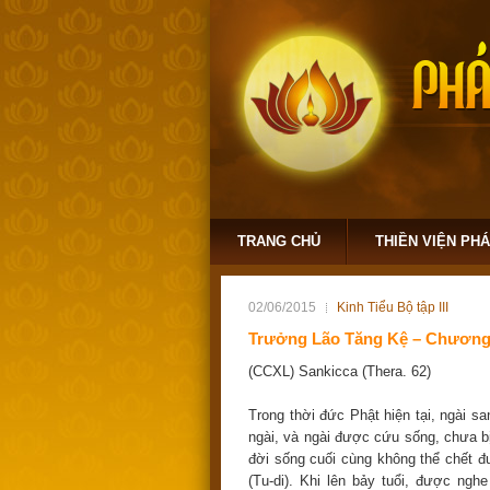
TRANG CHỦ
THIỀN VIỆN PH
02/06/2015
Kinh Tiểu Bộ tập III
Trưởng Lão Tăng Kệ – Chương
(CCXL) Sankicca (Thera. 62)
Trong thời đức Phật hiện tại, ngài sa
ngài, và ngài được cứu sống, chưa bị
đời sống cuối cùng không thể chết đư
(Tu-di). Khi lên bảy tuổi, được ng