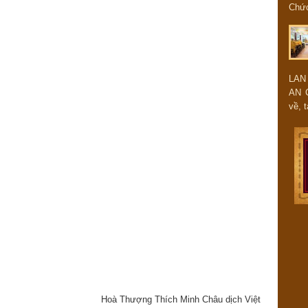
Chứ
LAN
AN 
về, t
Hoà Thượng Thích Minh Châu dịch Việt