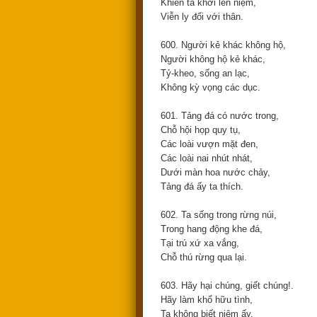
Khiến ta khởi lên niệm,
Viễn ly đối với thân.
600. Người kẻ khác không hộ,
Người không hộ kẻ khác,
Tỷ-kheo, sống an lạc,
Không kỳ vọng các dục.
601. Tảng đá có nước trong,
Chỗ hội họp quy tụ,
Các loài vượn mặt đen,
Các loài nai nhút nhát,
Dưới màn hoa nước chảy,
Tảng đá ấy ta thích.
602. Ta sống trong rừng núi,
Trong hang động khe đá,
Tại trú xứ xa vắng,
Chỗ thú rừng qua lại.
603. Hãy hại chúng, giết chúng!.
Hãy làm khổ hữu tình,
Ta không biết niệm ấy,