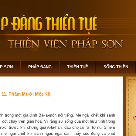
ÁP SƠN
PHÁP ĐĂNG
THIỀN TUỆ
SỐNG THIỀN
 11. Phẩm Mười Một Kệ
nh trong một gia đình Bà-la-môn nổi tiếng. Mẹ ngài chết khi sanh
(
 đốt cháy trên giàn hỏa. Vì rằng sự sống của một hữu tình trong
ợc, trước khi chứng quả A-la-hán, dầu cho có rơi từ núi Sineru
he mẹ ngài chết khi sanh ngài; ngài cảm thấy xúc động và phát