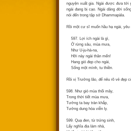
nguyện xuất gia. Ngài được đưa tới g
ngài đang bị cạo. Ngài dâng đời số
nói đến trong tập sớ Dhammapàla.
Rồi một cư sĩ muốn hầu hạ ngài, yêu 
597. Lợi ích ngài là gì,
Ở rừng sâu, mùa mưa,
Như U-ju-hà-na,
Hỡi này ngài thân mến!
Hang gió đẹp cho ngài,
Sống một mình, tu thiền.
Rồi vị Trưởng lão, để nêu rõ vẻ đẹp c
598. Như gió mùa thổi mây,
Trong thời tiết mùa mưa,
Tưởng ta bay tràn khắp,
Tưởng dung hòa viễn ly.
599. Quạ đen, từ trứng sinh,
Lấy nghĩa địa làm nhà,