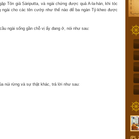
ặp Tôn giả Sàriputta, và ngài chứng được quả A-la-hán, khi tóc
ng ngài cho các tên cướp như thế nào để ba ngàn Tỷ-kheo được
cầu ngài sống gần chỗ vị ấy đang ở, nói như sau:
ủa núi rừng và sự thật khác, trả lời như sau:
(PL 