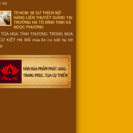
c sự
TP.HCM: NI SƯ THÍCH NỮ
HẰNG LIÊN THUYẾT GIẢNG TẠI
TRƯỜNG HẠ TỔ ĐÌNH TỊNH XÁ
NGỌC PHƯƠNG
 TỎA HOA TÌNH THƯƠNG TRONG MÙA
CƯ KIẾT HẠ Mỗi mùa An cư kiết hạ trở
ại