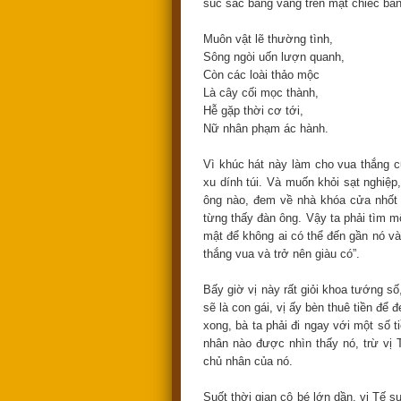
súc sắc bằng vàng trên mặt chiếc bà
Muôn vật lẽ thường tình,
Sông ngòi uốn lượn quanh,
Còn các loài thảo mộc
Là cây cối mọc thành,
Hễ gặp thời cơ tới,
Nữ nhân phạm ác hành.
Vì khúc hát này làm cho vua thắng c
xu dính túi. Và muốn khỏi sạt nghiệp
ông nào, đem về nhà khóa cửa nhốt t
từng thấy đàn ông. Vậy ta phải tìm mộ
mật để không ai có thể đến gần nó và
thắng vua và trở nên giàu có”.
Bấy giờ vị này rất giỏi khoa tướng s
sẽ là con gái, vị ấy bèn thuê tiền để
xong, bà ta phải đi ngay với một số 
nhân nào được nhìn thấy nó, trừ vị 
chủ nhân của nó.
Suốt thời gian cô bé lớn dần, vị Tế s