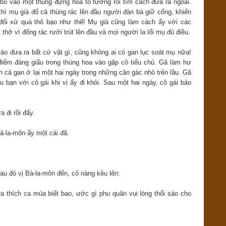
bỏ vào một thúng đựng hoa to tướng rồi tìm cách đưa ra ngoài.
thì mụ già đổ cả thúng rác lên đầu người đàn bà giữ cổng, khiến
đối xử quá thô bạo như thế! Mụ già cũng làm cách ấy với các
thở vì đống rác rưởi trút lên đầu và mọi người la lối mụ đủ điều.
ào đưa ra bất cứ vật gì, cũng không ai có gan lục soát mụ nữa!
điếm đàng giấu trong thúng hoa vào gặp cô tiểu chủ. Gã làm hư
 cả gan ở lại một hai ngày trong những căn gác nhỏ trên lầu. Gã
u bạn với cô gái khi vị ấy đi khỏi. Sau một hai ngày, cô gái bảo
 đi rồi đấy.
à-la-môn ấy một cái đã.
au đó vị Bà-la-môn đến, cô nàng kêu lên:
a thích ca múa biết bao, ước gì phu quân vui lòng thổi sáo cho