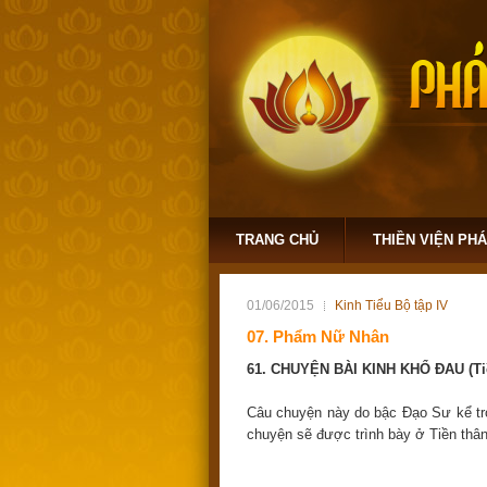
TRANG CHỦ
THIỀN VIỆN PH
01/06/2015
Kinh Tiểu Bộ tập IV
07. Phẩm Nữ Nhân
61. CHUYỆN BÀI KINH KHỔ ĐAU (Ti
Câu chuyện này do bậc Đạo Sư kể tron
chuyện sẽ được trình bày ở Tiền thâ