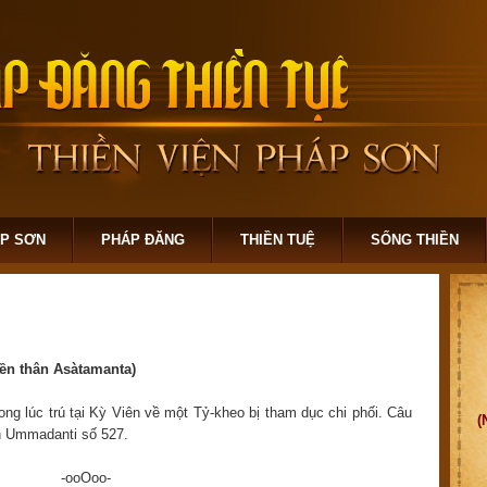
ÁP SƠN
PHÁP ĐĂNG
THIỀN TUỆ
SỐNG THIỀN
ền thân Asàtamanta)
g lúc trú tại Kỳ Viên về một Tỷ-kheo bị tham dục chi phối. Câu
(
n Ummadanti số 527.
-ooOoo-