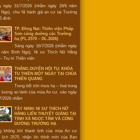
g ngày 31/7/2026 (nhằm ngày 18/6 năm
 Ngọ), chư Ni hành giả an cư tại Trường
ổ đình
TP. Đồng Nai: Thiền viện Pháp
Sơn cúng dường các Trường
hạ (PL.2570 – DL.2026)
Sáng ngày 16/7/2026 (nhằm ngày
6 năm Bính Ngọ), Ni sư Thích Nữ Hằng
– Trụ trì Thiền viện
THẮNG DUYÊN HỘI TỤ: KHÓA
TU THIỀN MỘT NGÀY TẠI CHÙA
THIÊN QUANG
Trong tiết trời mưa hạ – hoà trong
 lượng an lành của mùa An cư, vào ngày
7/2026 nhằm
TÂY NINH: NI SƯ THÍCH NỮ
HẰNG LIÊN THUYẾT GIẢNG TẠI
TỊNH XÁ NGỌC TÂM VÀ CÚNG
DƯỜNG TRƯỜNG HẠ
g không khí thanh tịnh của mùa An cư
 lịch 2570, nhận lời thỉnh mời của Ban