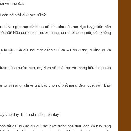
nói với mẹ đâu.
ì còn nói với ai được nữa?
a chỉ vì nghe mẹ cứ khen cô tiểu chủ của mẹ đẹp tuyệt trần nên
 đó thôi! Nếu con chiếm được nàng, con mới sống nổi, còn không
 lo liệu. Bà già nói một cách vui vẻ – Con đừng lo lắng gì về
tươi cùng nước hoa, mụ đem về nhà, nói với nàng tiểu thiếp của
g tư vì nàng, chỉ vì già bảo cho nó biết nàng đẹp tuyệt vời! Bây
y vào đây, thì ta cho phép bà đấy.
dọn tất cả đồ đạc hư cũ, rác rưởi trong nhà thâu góp cả bảy tầng