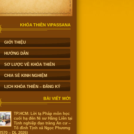
KHÓA THIỀN VIPASSANA
GIỚI THIỆU
HƯỚNG DẪN
SƠ LƯỢC VỀ KHÓA THIỀN
CHIA SẺ KINH NGHIỆM
LỊCH KHÓA THIỀN – ĐĂNG KÝ
BÀI VIẾT MỚI
TP.HCM: Lời tạ Pháp môn học
cuối hạ đến Ni sư Hằng Liên tại
Tịnh nghiệp đạo tràng An cư –
Tổ đình Tịnh xá Ngọc Phương
2570 – DL 2026)