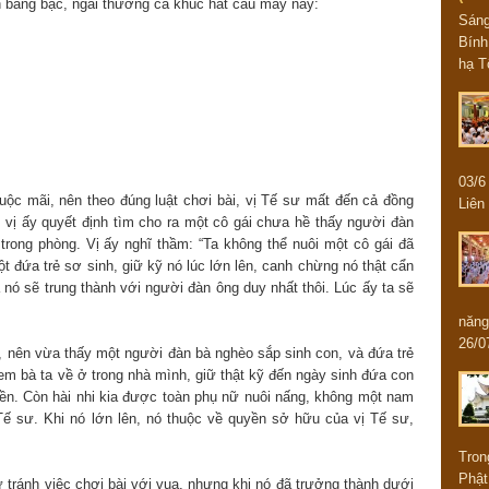
n bằng bạc, ngài thường ca khúc hát cầu may này:
Sán
Bính
hạ T
03/
uộc mãi, nên theo đúng luật chơi bài, vị Tế sư mất đến cả đồng
Liên 
, vị ấy quyết định tìm cho ra một cô gái chưa hề thấy người đàn
rong phòng. Vị ấy nghĩ thầm: “Ta không thể nuôi một cô gái đã
t đứa trẻ sơ sinh, giữ kỹ nó lúc lớn lên, canh chừng nó thật cẩn
 nó sẽ trung thành với người đàn ông duy nhất thôi. Lúc ấy ta sẽ
năng
26/0
ố, nên vừa thấy một người đàn bà nghèo sắp sinh con, và đứa trẻ
 đem bà ta về ở trong nhà mình, giữ thật kỹ đến ngày sinh đứa con
tiền. Còn hài nhi kia được toàn phụ nữ nuôi nấng, không một nam
Tế sư. Khi nó lớn lên, nó thuộc về quyền sở hữu của vị Tế sư,
Tron
Phật
ư tránh việc chơi bài với vua, nhưng khi nó đã trưởng thành dưới