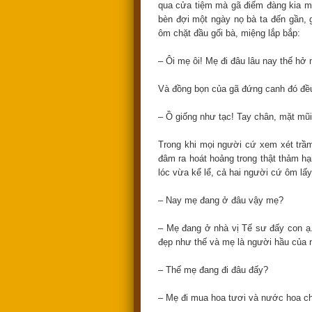
qua cửa tiệm mà gã điếm đàng kia mới
bèn đợi một ngày nọ bà ta đến gần, g
ôm chặt đầu gối bà, miệng lắp bắp:
– Ôi mẹ ôi! Mẹ đi đâu lâu nay thế hở
Và đồng bọn của gã đứng canh đó đều
– Ồ giống như tạc! Tay chân, mặt mũi
Trong khi mọi người cứ xem xét trầm
đâm ra hoát hoảng trong thật thảm hại
lóc vừa kể lể, cả hai người cứ ôm lấy
– Nay mẹ đang ở đâu vậy mẹ?
– Mẹ đang ở nhà vị Tế sư đấy con ạ. 
đẹp như thế và mẹ là người hầu của 
– Thế mẹ đang đi đâu đấy?
– Mẹ đi mua hoa tươi và nước hoa ch