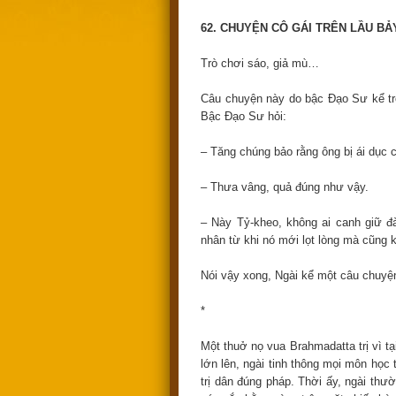
62. CHUYỆN CÔ GÁI TRÊN LẦU BẢY 
Trò chơi sáo, giả mù…
Câu chuyện này do bậc Đạo Sư kể tron
Bậc Đạo Sư hỏi:
– Tăng chúng bảo rằng ông bị ái dục c
– Thưa vâng, quả đúng như vậy.
– Này Tỷ-kheo, không ai canh giữ 
nhân từ khi nó mới lọt lòng mà cũng 
Nói vậy xong, Ngài kể một câu chuyệ
*
Một thuở nọ vua Brahmadatta trị vì tạ
lớn lên, ngài tinh thông mọi môn học 
trị dân đúng pháp. Thời ấy, ngài thư