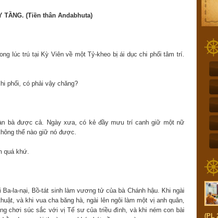
TẦNG. (Tiền thân Andabhuta)
g lúc trú tại Kỳ Viên về một Tỷ-kheo bị ái dục chi phối tâm trí.
hi phối, có phải vậy chăng?
đàn bà được cả. Ngày xưa, có kẻ đầy mưu trí canh giữ một nữ
không thể nào giữ nó được.
n quá khứ.
i Ba-la-nại, Bồ-tát sinh làm vương tử của bà Chánh hậu. Khi ngài
thuật, và khi vua cha băng hà, ngài lên ngôi làm một vị anh quân,
ờng chơi súc sắc với vị Tế sư của triều đình, và khi ném con bài
(PL 