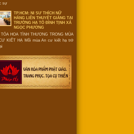
c sự
TP.HCM: NI SƯ THÍCH NỮ
HẰNG LIÊN THUYẾT GIẢNG TẠI
TRƯỜNG HẠ TỔ ĐÌNH TỊNH XÁ
NGỌC PHƯƠNG
 TỎA HOA TÌNH THƯƠNG TRONG MÙA
CƯ KIẾT HẠ Mỗi mùa An cư kiết hạ trở
ại