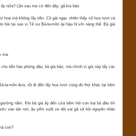
ấy nữa? Lần sau mẹ cứ đến đây, gã kia bảo.
hứ hoa mà không lấy tiền. Cô gái ngạc nhiên thấy số hoa tươi và
 hỏi tại sao vị Tế sư Bà-la-môn lại hậu hỉ với nàng thế. Bà già
y mà.
cho tiền hào phóng đâu, bà già bảo, mà chính vì già này lấy các
 Bà-la-môn đưa, rồi đi đến lấy hoa tươi cùng đủ thứ khác tại tiệm
giường nằm. Khi bà già ấy đến cửa tiệm hỏi con trai bà đâu thì
ước vào tận nơi, âu yếm vuốt ve đôi vai gã và hỏi nguyên nhân
 hả con?