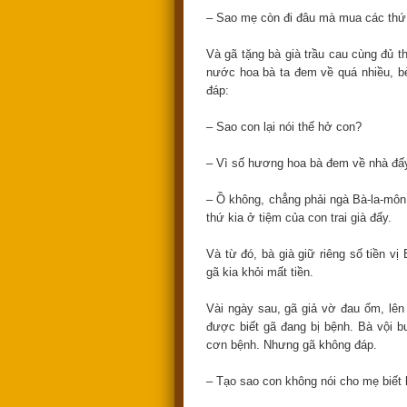
– Sao mẹ còn đi đâu mà mua các thứ 
Và gã tặng bà già trầu cau cùng đủ t
nước hoa bà ta đem về quá nhiều, bèn
đáp:
– Sao con lại nói thế hở con?
– Vì số hương hoa bà đem về nhà đấ
– Ồ không, chẳng phải ngà Bà-la-môn 
thứ kia ở tiệm của con trai già đấy.
Và từ đó, bà già giữ riêng số tiền vị
gã kia khỏi mất tiền.
Vài ngày sau, gã giả vờ đau ốm, lên 
được biết gã đang bị bệnh. Bà vội b
cơn bệnh. Nhưng gã không đáp.
– Tạo sao con không nói cho mẹ biết