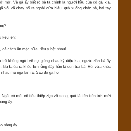
 mở. Và gã ấy biết rõ bà ta chính là người hầu của cô gái kia,
ã vội vã chạy bổ ra ngoài cửa hiệu, quỳ xuống chân bà, hai tay
 mẹ?
 kêu lên:
, cả cách ăn mặc nữa, đều y hệt nhau!
 trồ không ngớt về sự giống nhau kỳ diệu kia, người đàn bà ấy
. Bà ta òa ra khóc lớn rằng đây hẳn là con trai bà! Rồi vừa khóc
 nhau mà ngã lăn ra. Sau đó gã hỏi:
Ngài có môt cô tiểu thiếp đẹp vô song, quả là tiên trên trời mới
nàng ấy.
o nàng ấy.