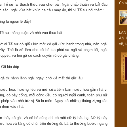
Chứ
vị Tế sư lại thách thức vua chơi bài. Ngài chấp thuận và bắt đầu
 sắc, ngài vừa hát khúc ca cầu may ấy, thì vị Tế sư nói thêm:
ng là ngoại lệ đấy!
LAN
 Tế sư thắng cuộc và nhà vua thua bài.
AN 
về, t
ngờ vị Tế sư có giấu kín một cô gái đức hạnh trong nhà, nên ngài
ậy. Thế là để làm cho cô bé kia phải sa ngã và phạm lỗi, ngài
 quyệt, và hỏi gã có cách quyến rủ cô gái chăng.
 Gã kia đáp.
gã thi hành lệnh ngài ngay, chớ để mất thì giờ lâu.
i nước hoa, hương liệu và mở cửa tiệm bán nước hoa gần nhà vị
ng, có bảy cổng, mỗi cổng đều có người ngồi canh, toàn phụ nữ
phép vào nhà trừ vị Bà-la-môn. Ngay cả những thúng đựng rác
i đem vào nhà.
n thấy cô gái, và cô bé cũng chỉ có một nữ tỳ hầu hạ. Nữ tỳ này
ước hoa và tặng cô chủ; trên đường đi, bà ta thường bước ngang