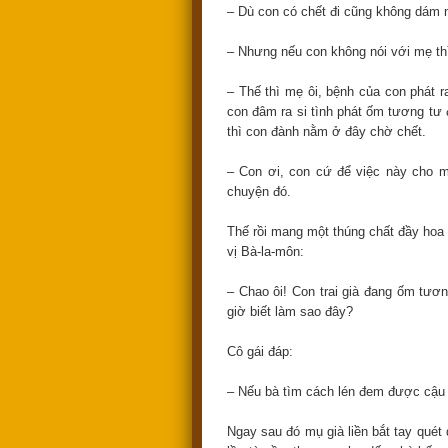
– Dù con có chết đi cũng không dám 
– Nhưng nếu con không nói với mẹ th
– Thế thì mẹ ôi, bệnh của con phát r
con đâm ra si tình phát ốm tương tư
thì con đành nằm ở đây chờ chết.
– Con ơi, con cứ để việc này cho mẹ
chuyện đó.
Thế rồi mang một thúng chất đầy hoa 
vị Bà-la-môn:
– Chao ôi! Con trai già đang ốm tươn
giờ biết làm sao đây?
Cô gái đáp:
– Nếu bà tìm cách lén đem được cậu ấ
Ngay sau đó mụ già liền bắt tay quét 