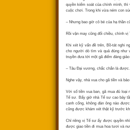
quyền kiểm soát của chính mình, thì 
cuộc chơi. Trong khi vừa ném con súc
– Nhưng bao giờ cô bé của hạ thần cũ
Rồi vận may cũng đổi chiều, chính vị
Khi xét kỹ vấn đề trên, Bồ-tát nghi 
cho người dò tìm và quả đúng như v
truyền đưa tới một gã điếm đàng giảo
– Tâu Đại vương, chắc chắn là được.
Nghe vậy, nhà vua cho gã tiền và bảo 
Với số tiền vua ban, gã mua đủ loạ
Tế sư. Bấy giờ nhà Tế sư cao bảy tầ
canh cổng, không đàn ông nào được 
cũng được khám xét thật kỹ trước kh
Chỉ riêng vị Tế sư ấy được quyền nhì
được giao tiền đi mua hoa tươi và n