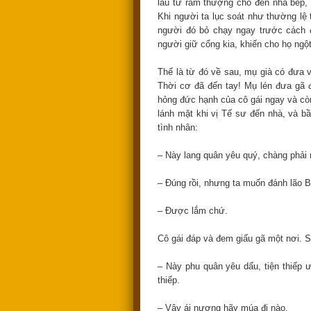
lầu từ rầm thượng cho đến nhà bếp, 
Khi người ta lục soát như thường lệ 
người đó bỏ chạy ngay trước cách 
người giữ cổng kia, khiến cho họ ngột 
Thế là từ đó về sau, mụ già có đưa v
Thời cơ đã đến tay! Mụ lén đưa gã 
hỏng đức hạnh của cô gái ngay và còn
lánh mặt khi vị Tế sư đến nhà, và bầ
tình nhân:
– Này lang quân yêu quý, chàng phải ra
– Đúng rồi, nhưng ta muốn đánh lão B
– Được lắm chứ.
Cô gái đáp và đem giấu gã một nơi. S
– Này phu quân yêu dấu, tiện thiếp ư
thiếp.
– Vậy ái nương hãy múa đi nào.