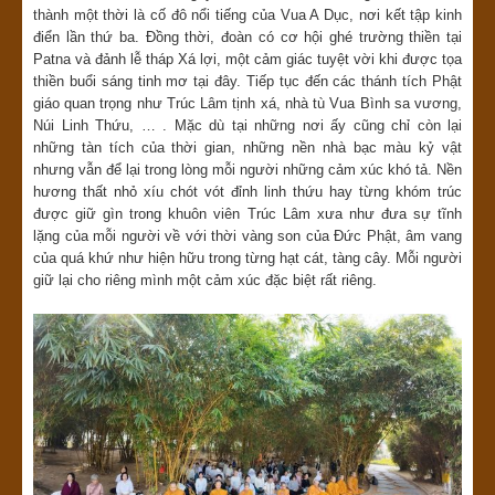
thành một thời là cố đô nổi tiếng của Vua A Dục, nơi kết tập kinh
điển lần thứ ba. Đồng thời, đoàn có cơ hội ghé trường thiền tại
Patna và đảnh lễ tháp Xá lợi, một cảm giác tuyệt vời khi được tọa
thiền buổi sáng tinh mơ tại đây. Tiếp tục đến các thánh tích Phật
giáo quan trọng như Trúc Lâm tịnh xá, nhà tù Vua Bình sa vương,
Núi Linh Thứu, … . Mặc dù tại những nơi ấy cũng chỉ còn lại
những tàn tích của thời gian, những nền nhà bạc màu kỷ vật
nhưng vẫn để lại trong lòng mỗi người những cảm xúc khó tả. Nền
hương thất nhỏ xíu chót vót đỉnh linh thứu hay từng khóm trúc
được giữ gìn trong khuôn viên Trúc Lâm xưa như đưa sự tĩnh
lặng của mỗi người về với thời vàng son của Đức Phật, âm vang
của quá khứ như hiện hữu trong từng hạt cát, tàng cây. Mỗi người
giữ lại cho riêng mình một cảm xúc đặc biệt rất riêng.