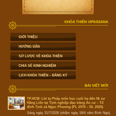
KHÓA THIỀN VIPASSANA
GIỚI THIỆU
HƯỚNG DẪN
SƠ LƯỢC VỀ KHÓA THIỀN
CHIA SẺ KINH NGHIỆM
LỊCH KHÓA THIỀN – ĐĂNG KÝ
BÀI VIẾT MỚI
TP.HCM: Lời tạ Pháp môn học cuối hạ đến Ni sư
Hằng Liên tại Tịnh nghiệp đạo tràng An cư – Tổ
đình Tịnh xá Ngọc Phương (PL 2570 – DL 2026)
Sáng ngày 31/7/2026 (nhằm ngày 18/6 năm Bính Ngọ),