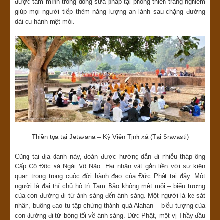
được tắm mình trong dòng sữa pháp tại phòng thiền trang nghiêm
giúp mọi người tiếp thêm năng lượng an lành sau chặng đường
dài du hành mệt mỏi.
Thiền tọa tại Jetavana – Kỳ Viên Tịnh xá (Tại Sravasti)
Cũng tại địa danh này, đoàn được hướng dẫn đi nhiễu tháp ông
Cấp Cô Độc và Ngài Vô Não. Hai nhân vật gắn liền với sự kiện
quan trọng trong cuộc đời hành đạo của Đức Phật tại đây. Một
người là đại thí chủ hộ trì Tam Bảo không mệt mỏi – biểu tượng
của con đường đi từ ánh sáng đến ánh sáng. Một người là kẻ sát
nhân, buông đao tu tập chứng thánh quả Alahan – biểu tượng của
con đường đi từ bóng tối về ánh sáng. Đức Phật, một vị Thầy đầu