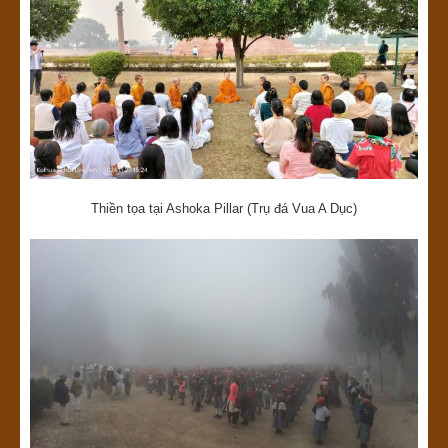
Thiền tọa tại Ashoka Pillar (Trụ đá Vua A Dục)