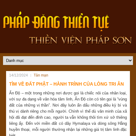
14/12/2024
Tản mạn
TÌM VỀ ĐẤT PHẬT – HÀNH TRÌNH CỦA LÒNG TRI ÂN
Ấn Độ – một trong những nơi được gọi là chiếc nôi của nhân loại,
với sự đa dạng về văn hóa tâm linh, Ấn Độ còn có tên gọi là “vùng
đất của những vị thần”. Nơi đây luôn ẩn dấu những điều kỳ bí và
thú vị dành riêng cho mỗi người. Chính vì thế dù văn minh của xã
hội đã đạt đến đỉnh cao, người ta vẫn không thôi tìm xứ sở thiêng
liêng ấy. Đến với miền đất có dãy Hymalaya và dòng sông Hằng
huyền thoại, mỗi người thường nhận lại những giá trị tâm linh đặc
biệt.