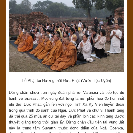
Lễ Phật tại Hương thất Đức Phật (Vườn Lộc Uyển)
Dừng chân chưa trọn ngày đoàn phải rời Varảnasi và tiếp tục du
hành về Sravasti. Một vùng đất từng là nơi phồn hoa đô hội nhất
nhì thời Đức Phật, gắn liền với ngôi Tịnh Xá Kỳ Viên huyền thoại
trong quá trình độ sanh của Ngài. Đức Phật và chư vị Thánh tăng
đã trải qua 25 mùa an cư tại đây và phần lớn các kinh tạng được
thuyết giảng trong thời gian ấy. Dừng chân đầu tiên tại vùng đất
này là trung tâm Suvatthi thuộc dòng thiền của Ngài Goenka,