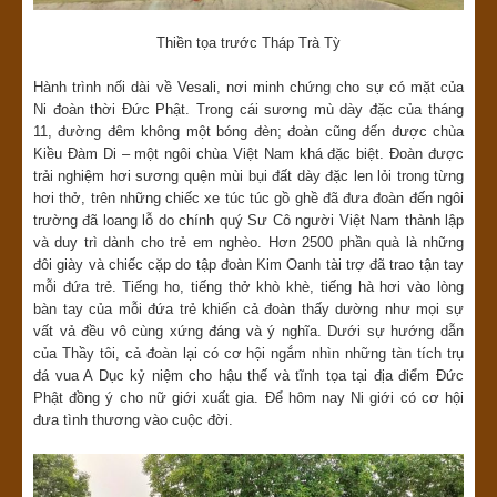
Thiền tọa trước Tháp Trà Tỳ
Hành trình nối dài về Vesali, nơi minh chứng cho sự có mặt của
Ni đoàn thời Đức Phật. Trong cái sương mù dày đặc của tháng
11, đường đêm không một bóng đèn; đoàn cũng đến được chùa
Kiều Đàm Di – một ngôi chùa Việt Nam khá đặc biệt. Đoàn được
trải nghiệm hơi sương quện mùi bụi đất dày đặc len lỏi trong từng
hơi thở, trên những chiếc xe túc túc gồ ghề đã đưa đoàn đến ngôi
trường đã loang lỗ do chính quý Sư Cô người Việt Nam thành lập
và duy trì dành cho trẻ em nghèo. Hơn 2500 phần quà là những
đôi giày và chiếc cặp do tập đoàn Kim Oanh tài trợ đã trao tận tay
mỗi đứa trẻ. Tiếng ho, tiếng thở khò khè, tiếng hà hơi vào lòng
bàn tay của mỗi đứa trẻ khiến cả đoàn thấy dường như mọi sự
vất vả đều vô cùng xứng đáng và ý nghĩa. Dưới sự hướng dẫn
của Thầy tôi, cả đoàn lại có cơ hội ngắm nhìn những tàn tích trụ
đá vua A Dục kỷ niệm cho hậu thế và tĩnh tọa tại địa điểm Đức
Phật đồng ý cho nữ giới xuất gia. Để hôm nay Ni giới có cơ hội
đưa tình thương vào cuộc đời.