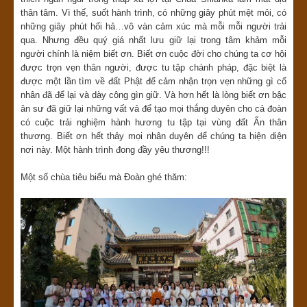
thân tâm. Vì thế, suốt hành trình, có những giây phút mệt mỏi, có
những giây phút hối hả…vô vàn cảm xúc mà mỗi mỗi người trải
qua. Nhưng đều quý giá nhất lưu giữ lại trong tâm khảm mỗi
người chính là niệm biết ơn. Biết ơn cuộc đời cho chúng ta cơ hội
được trọn vẹn thân người, được tu tập chánh pháp, đặc biệt là
được một lần tìm về đất Phật để cảm nhận trọn vẹn những gì cố
nhân đã để lại và dày công gìn giữ. Và hơn hết là lòng biết ơn bậc
ân sư đã giữ lại những vất vả để tạo mọi thắng duyên cho cả đoàn
có cuộc trải nghiệm hành hương tu tập tại vùng đất Ấn thân
thương. Biết ơn hết thảy mọi nhân duyên để chúng ta hiện diện
nơi này. Một hành trình đong đầy yêu thương!!!
Một số chùa tiêu biểu mà Đoàn ghé thăm: