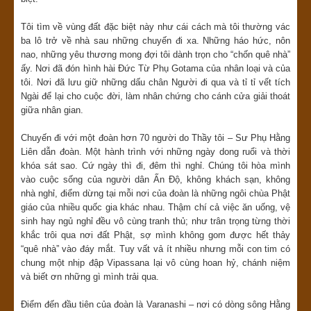
Tôi tìm về vùng đất đặc biệt này như cái cách mà tôi thường vác
ba lô trở về nhà sau những chuyến đi xa. Những háo hức, nôn
nao, những yêu thương mong đợi tôi dành trọn cho “chốn quê nhà”
ấy. Nơi đã đón hình hài Đức Từ Phụ Gotama của nhân loại và của
tôi. Nơi đã lưu giữ những dấu chân Người đi qua và tỉ tỉ vết tích
Ngài để lại cho cuộc đời, làm nhân chứng cho cánh cửa giải thoát
giữa nhân gian.
Chuyến đi với một đoàn hơn 70 người do Thầy tôi – Sư Phụ Hằng
Liên dẫn đoàn. Một hành trình với những ngày dong ruổi và thời
khóa sát sao. Cứ ngày thì đi, đêm thì nghỉ. Chúng tôi hòa mình
vào cuộc sống của người dân Ấn Độ, không khách sạn, không
nhà nghỉ, điểm dừng tại mỗi nơi của đoàn là những ngôi chùa Phật
giáo của nhiều quốc gia khác nhau. Thậm chí cả việc ăn uống, vệ
sinh hay ngủ nghỉ đều vô cùng tranh thủ; như trân trọng từng thời
khắc trôi qua nơi đất Phật, sợ mình không gom được hết thảy
“quê nhà” vào đáy mắt. Tuy vất vả ít nhiều nhưng mỗi con tim có
chung một nhịp đập Vipassana lại vô cùng hoan hỷ, chánh niệm
và biết ơn những gì mình trải qua.
Điểm đến đầu tiên của đoàn là Varanashi – nơi có dòng sông Hằng