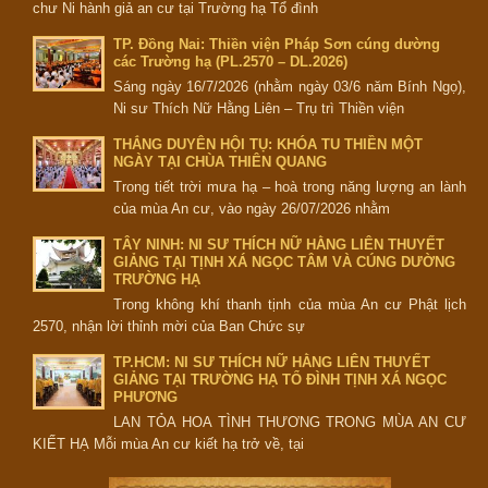
chư Ni hành giả an cư tại Trường hạ Tổ đình
TP. Đồng Nai: Thiền viện Pháp Sơn cúng dường
các Trường hạ (PL.2570 – DL.2026)
Sáng ngày 16/7/2026 (nhằm ngày 03/6 năm Bính Ngọ),
Ni sư Thích Nữ Hằng Liên – Trụ trì Thiền viện
THẮNG DUYÊN HỘI TỤ: KHÓA TU THIỀN MỘT
NGÀY TẠI CHÙA THIÊN QUANG
Trong tiết trời mưa hạ – hoà trong năng lượng an lành
của mùa An cư, vào ngày 26/07/2026 nhằm
TÂY NINH: NI SƯ THÍCH NỮ HẰNG LIÊN THUYẾT
GIẢNG TẠI TỊNH XÁ NGỌC TÂM VÀ CÚNG DƯỜNG
TRƯỜNG HẠ
Trong không khí thanh tịnh của mùa An cư Phật lịch
2570, nhận lời thỉnh mời của Ban Chức sự
TP.HCM: NI SƯ THÍCH NỮ HẰNG LIÊN THUYẾT
GIẢNG TẠI TRƯỜNG HẠ TỔ ĐÌNH TỊNH XÁ NGỌC
PHƯƠNG
LAN TỎA HOA TÌNH THƯƠNG TRONG MÙA AN CƯ
KIẾT HẠ Mỗi mùa An cư kiết hạ trở về, tại