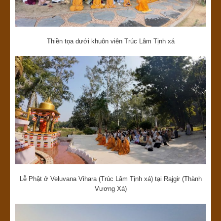
Thiền tọa dưới khuôn viên Trúc Lâm Tịnh xá
Lễ Phật ở Veluvana Vihara (Trúc Lâm Tịnh xá) tại Rajgir (Thành
Vương Xá)