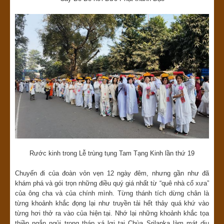
Rước kinh trong Lễ trùng tụng Tam Tạng Kinh lần thứ 19
Chuyến đi của đoàn vỏn vẹn 12 ngày đêm, nhưng gần như đã
khám phá và gói trọn những điều quý giá nhất từ “quê nhà cổ xưa”
của ông cha và của chính mình. Từng thánh tích dừng chân là
từng khoảnh khắc đọng lại như truyền tải hết thảy quá khứ vào
từng hơi thở ra vào của hiện tại. Nhớ lại những khoảnh khắc tọa
thiền ngắn ngủi trong tháp xá lợi tại Chùa Srilanka làm mát dịu