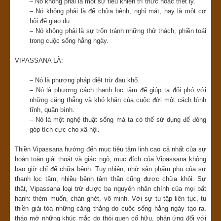
– Nó không phải là một sự tiêu khiển trí thức hoặc triết lý.
– Nó không phải là để chữa bệnh, nghỉ mát, hay là một cơ
hội để giao du.
– Nó không phải là sự trốn tránh những thử thách, phiền toái
trong cuộc sống hằng ngày.
VIPASSANA LÀ:
– Nó là phương pháp diệt trừ đau khổ.
– Nó là phương cách thanh lọc tâm để giúp ta đối phó với
những căng thẳng và khó khăn của cuộc đời một cách bình
tĩnh, quân bình.
– Nó là một nghệ thuật sống mà ta có thể sử dụng để đóng
góp tích cực cho xã hội.
Thiền Vipassana hướng đến mục tiêu tâm linh cao cả nhất của sự
hoàn toàn giải thoát và giác ngộ; mục đích của Vipassana không
bao giờ chỉ để chữa bệnh. Tuy nhiên, nhờ sản phẩm phụ của sự
thanh lọc tâm, nhiều bệnh tâm thần cũng được chữa khỏi. Sự
thật, Vipassana loại trừ được ba nguyên nhân chính của mọi bất
hạnh: thèm muốn, chán ghét, vô minh. Với sự tu tập liên tục, tu
thiền giải tỏa những căng thẳng do cuộc sống hằng ngày tạo ra,
tháo mở những khúc mắc do thói quen cố hữu, phản ứng đối với