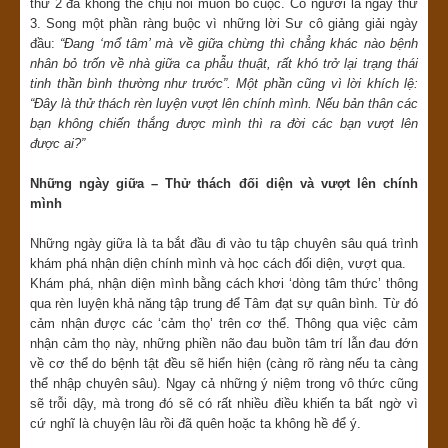
thứ 2 đã không thể chịu nổi muốn bỏ cuộc. Có người là ngày thứ
3. Song một phần ràng buộc vì những lời Sư cô giảng giải ngày
đầu:
“Đang ‘mổ tâm’ mà về giữa chừng thì chẳng khác nào bệnh
nhân bỏ trốn về nhà giữa ca phẫu thuật, rất khó trở lại trạng thái
tinh thần bình thường như trước”. Một phần cũng vì lời khích lệ:
“Đây là thử thách rèn luyện vượt lên chính mình. Nếu bản thân các
bạn không chiến thắng được mình thì ra đời các bạn vượt lên
được ai?”
Những ngày giữa – Thử thách đối diện và vượt lên chính
mình
Những ngày giữa là ta bắt đầu đi vào tu tập chuyên sâu quá trình
khám phá nhận diện chính mình và học cách đối diện, vượt qua.
Khám phá, nhận diện mình bằng cách khơi ‘dòng tâm thức’ thông
qua rèn luyện khả năng tập trung để Tâm đạt sự quân bình. Từ đó
cảm nhận được các ‘cảm thọ’ trên cơ thể. Thông qua việc cảm
nhận cảm thọ này, những phiền não đau buồn tâm trí lẫn đau đớn
về cơ thể do bệnh tật đều sẽ hiển hiện (càng rõ ràng nếu ta càng
thể nhập chuyên sâu). Ngay cả những ý niệm trong vô thức cũng
sẽ trỗi dậy, mà trong đó sẽ có rất nhiều điều khiến ta bất ngờ vì
cứ nghĩ là chuyện lâu rồi đã quên hoặc ta không hề để ý.