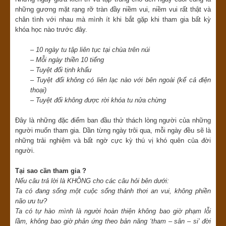
những gương mặt rạng rỡ tràn đầy niềm vui, niềm vui rất thật và
chân tình với nhau mà mình ít khi bắt gặp khi tham gia bất kỳ
khóa học nào trước đây.
– 10 ngày tu tập liên tục tại chùa trên núi
– Mỗi ngày thiền 10 tiếng
– Tuyệt đối tịnh khẩu
– Tuyệt đối không có liên lạc nào với bên ngoài (kể cả điện
thoại)
– Tuyệt đối không được rời khóa tu nửa chừng
Đây là những đặc điểm ban đầu thử thách lòng người của những
người muốn tham gia. Dần từng ngày trôi qua, mỗi ngày đều sẽ là
những trải nghiệm và bất ngờ cực kỳ thú vị khó quên của đời
người.
Tại sao cần tham gia ?
Nếu câu trả lời là KHÔNG cho các câu hỏi bên dưới:
Ta có đang sống một cuộc sống thảnh thơi an vui, không phiền
não ưu tư?
Ta có tự hào mình là người hoàn thiện không bao giờ phạm lỗi
lầm, không bao giờ phản ứng theo bản năng ‘tham – sân – si’ đời