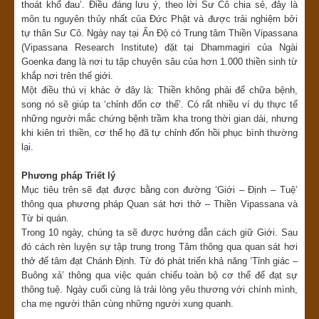
thoát khổ đau’. Điều đáng lưu ý, theo lời Sư Cô chia sẻ, đây là
môn tu nguyên thủy nhất của Đức Phật và được trải nghiệm bởi
tự thân Sư Cô. Ngày nay tại Ấn Độ có Trung tâm Thiền Vipassana
(Vipassana Research Institute) đặt tại Dhammagiri của Ngài
Goenka đang là nơi tu tập chuyên sâu của hơn 1.000 thiền sinh từ
khắp nơi trên thế giới.
Một điều thú vị khác ở đây là: Thiền không phải để chữa bệnh,
song nó sẽ giúp ta ‘chỉnh đốn cơ thể’. Có rất nhiều ví dụ thực tế
những người mắc chứng bệnh trầm kha trong thời gian dài, nhưng
khi kiên trì thiền, cơ thể họ đã tự chỉnh đốn hồi phục bình thường
lại.
Phương pháp Triết lý
Mục tiêu trên sẽ đạt được bằng con đường ‘Giới – Định – Tuệ’
thông qua phương pháp Quan sát hơi thở – Thiền Vipassana và
Từ bi quán.
Trong 10 ngày, chúng ta sẽ được hướng dẫn cách giữ Giới. Sau
đó cách rèn luyện sự tập trung trong Tâm thông qua quan sát hơi
thở để tâm đạt Chánh Định. Từ đó phát triển khả năng ‘Tỉnh giác –
Buông xả’ thông qua việc quán chiếu toàn bộ cơ thể để đạt sự
thông tuệ. Ngày cuối cùng là trải lòng yêu thương với chính mình,
cha mẹ người thân cùng những người xung quanh.