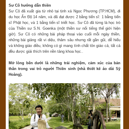
Sư Cô hướng dẫn thiền
Sư Cô đã xuất gia từ nhỏ tại tịnh xá Ngọc Phương (TP.HCM), đi
du học Ấn Độ 14 năm, và đã đạt được 2 bằng tiến sĩ: 1 bằng tiến
sĩ Phật học, và 1 bằng tiến sĩ triết học. Sư Cô đã từng là học trò
của Thiền sư S.N. Goenka (một thiền sư nổi tiếng thế giới hiện
giờ). Sư Cô có những bài pháp thoại vào cuối mỗi ngày thiền,
những bài giảng rất vi diệu, thâm sâu nhưng rất gần gũi, dễ hiểu
và không giáo điều, không có gì mang tính chất tôn giáo cả, tất cả
đều được giải thích trên nền tảng khoa học..
Mở lòng bên dưới là những trải nghiệm, cảm xúc của bản
thân trong vai trò người Thiền sinh (nhà thiết kế áo dài Sỹ
Hoàng).