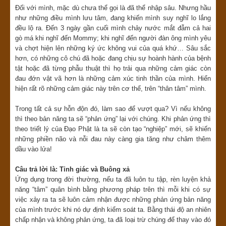
Đối với mình, mặc dù chưa thể gọi là đã thể nhập sâu. Nhưng hầu
như những điều mình lưu tâm, đang khiến mình suy nghĩ lo lắng
đều lộ ra. Đến 3 ngày gần cuối mình chảy nước mắt đẫm cả hai
gò má khi nghĩ đến Mommy; khi nghĩ đến người đàn ông mình yêu
và chợt hiện lên những ký ức không vui của quá khứ… Sâu sắc
hơn, có những cô chú đã hoặc đang chịu sự hoành hành của bệnh
tật hoặc đã từng phẫu thuật thì họ trải qua những cảm giác còn
đau đớn vật vã hơn là những cảm xúc tinh thần của mình. Hiển
hiện rất rõ những cảm giác này trên cơ thể, trên “thân tâm” mình.
Trong tất cả sự hỗn độn đó, làm sao để vượt qua? Vì nếu không
thì theo bản năng ta sẽ “phản ứng” lại với chúng. Khi phản ứng thì
theo triết lý của Đạo Phật là ta sẽ còn tạo “nghiệp” mới, sẽ khiến
những phiền não và nỗi đau này càng gia tăng như châm thêm
dầu vào lửa!
Câu trả lời là: Tỉnh giác và Buông xả
Ứng dụng trong đời thường, nếu ta đã luôn tu tập, rèn luyện khả
năng “tâm” quân bình bằng phương pháp trên thì mỗi khi có sự
việc xảy ra ta sẽ luôn cảm nhận được những phản ứng bản năng
của mình trước khi nó dự định kiểm soát ta. Bằng thái độ an nhiên
chấp nhận và không phản ứng, ta đã loại trừ chúng để thay vào đó