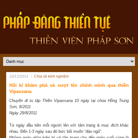
10/12/2014
Chia sẻ kinh nghiệm
Hồi kí khám phá và vượt lên chính mình qua thiền
Vipassana
Chuyến đi tu tập Thiền Vipassana 10 ngày tại chùa Hồng Trung
Sơn, 8/2011
Ngày 29/8/2011
Từ ngày đầu tiên mỗi người lên với tâm trạng & mục đích khác
nhau. Đến 1-3 ngày sau đó bức bối muốn “đào ngũ”.
Những ngày giữa kiên trì và tập trung cho đến ngày cuối cùng là