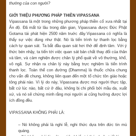
thường của con người?
GIỚI THIỆU PHƯƠNG PHÁP THIỀN VIPASSANA
Vipassana là một trong những phương pháp thiền cổ xưa nhất tại
Ấn độ. Đã mất từ lâu trong dân gian, Vipassana được Đức Phật
Gotama tái phát hiện 2500 năm truớc đây.Vipassana có nghĩa là
thấy sự việc đúng như thật. Nó là tiến trình tự thanh lọc bằng
cách tự quan sát. Ta bắt đầu quan sát hơi thở để định tâm. Với ý
thức bén nhậy, ta tiến tới việc quan sát bản chất thay đổi của thân
và tâm, và cảm nghiện được chân lý phổ quát về vô thường, khổ,
vô ngã. Sự nhận ra chân lý này bằng trực nghiệm là tiến trình
thanh lọc. Toàn thể con đường (Dhamma) là thuốc chữa chung
cho vấn đề chung, không liên quan đến một tổ chức tôn giáo hoặc
tông phái nào. Vì lý do này, Vipassana được mọi người thực tập,
bất cứ lúc nào, bất cứ ở đâu, không bị chi phối bởi mầu da, xuất
xứ, và nó sẽ chứng minh rằng mọi người ai cũng hưởng được lợi
ích đồng đều.
VIPASSANA KHÔNG PHẢI LÀ:
– Nó không phải là nghi lễ, nghi thức dựa trên đức tin mù
quáng.