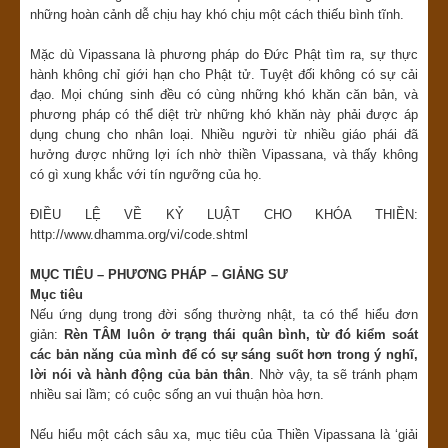
những hoàn cảnh dễ chịu hay khó chịu một cách thiếu bình tĩnh.
Mặc dù Vipassana là phương pháp do Đức Phật tìm ra, sự thực
hành không chỉ giới hạn cho Phật tử. Tuyệt đối không có sự cải
đạo. Mọi chúng sinh đều có cùng những khó khăn căn bản, và
phương pháp có thể diệt trừ những khó khăn này phải được áp
dụng chung cho nhân loại. Nhiều người từ nhiều giáo phái đã
hưởng được những lợi ích nhờ thiền Vipassana, và thấy không
có gì xung khắc với tín ngưỡng của họ.
ĐIỀU LỆ VỀ KỶ LUẬT CHO KHÓA THIỀN:
http://www.dhamma.org/vi/code.shtml
MỤC TIÊU – PHƯƠNG PHÁP – GIẢNG SƯ
Mục tiêu
Nếu ứng dụng trong đời sống thường nhật, ta có thể hiểu đơn
giản:
Rèn TÂM luôn ở trạng thái quân bình, từ đó kiểm soát
các bản năng của mình để có sự sáng suốt hơn trong ý nghĩ,
lời nói và hành động của bản thân
. Nhờ vậy, ta sẽ tránh phạm
nhiều sai lầm; có cuộc sống an vui thuận hòa hơn.
Nếu hiểu một cách sâu xa, mục tiêu của Thiền Vipassana là ‘giải