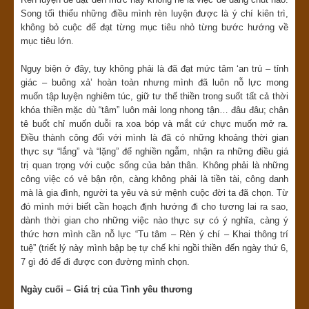
Song tối thiểu những điều mình rèn luyện được là ý chí kiên trì,
không bỏ cuộc để đạt từng mục tiêu nhỏ từng bước hướng về
mục tiêu lớn.
Ngụy biện ở đây, tuy không phải là đã đạt mức tâm ‘an trú – tỉnh
giác – buông xả’ hoàn toàn nhưng mình đã luôn nỗ lực mong
muốn tập luyện nghiêm túc, giữ tư thế thiền trong suốt tất cả thời
khóa thiền mặc dù “tâm” luôn mải long nhong tận… đâu đâu; chân
tê buốt chỉ muốn duỗi ra xoa bóp và mắt cứ chực muốn mở ra.
Điều thành công đối với mình là đã có những khoảng thời gian
thực sự “lắng” và “lặng” để nghiền ngẫm, nhận ra những điều giá
trị quan trọng với cuộc sống của bản thân. Không phải là những
công việc có vẻ bận rộn, càng không phải là tiền tài, công danh
mà là gia đình, người ta yêu và sứ mệnh cuộc đời ta đã chọn. Từ
đó mình mới biết cần hoạch định hướng đi cho tương lai ra sao,
dành thời gian cho những việc nào thực sự có ý nghĩa, càng ý
thức hơn mình cần nỗ lực “Tu tâm – Rèn ý chí – Khai thông trí
tuệ” (triết lý này mình bập bẹ tự chế khi ngồi thiền đến ngày thứ 6,
7 gì đó để đi được con đường mình chọn.
Ngày cuối – Giá trị của Tình yêu thương