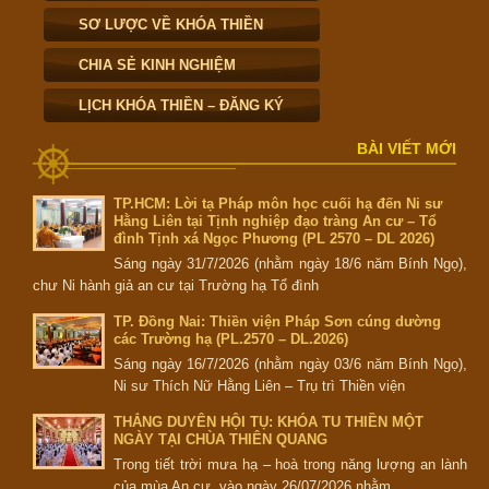
SƠ LƯỢC VỀ KHÓA THIỀN
CHIA SẺ KINH NGHIỆM
LỊCH KHÓA THIỀN – ĐĂNG KÝ
BÀI VIẾT MỚI
TP.HCM: Lời tạ Pháp môn học cuối hạ đến Ni sư
Hằng Liên tại Tịnh nghiệp đạo tràng An cư – Tổ
đình Tịnh xá Ngọc Phương (PL 2570 – DL 2026)
Sáng ngày 31/7/2026 (nhằm ngày 18/6 năm Bính Ngọ),
chư Ni hành giả an cư tại Trường hạ Tổ đình
TP. Đồng Nai: Thiền viện Pháp Sơn cúng dường
các Trường hạ (PL.2570 – DL.2026)
Sáng ngày 16/7/2026 (nhằm ngày 03/6 năm Bính Ngọ),
Ni sư Thích Nữ Hằng Liên – Trụ trì Thiền viện
THẮNG DUYÊN HỘI TỤ: KHÓA TU THIỀN MỘT
NGÀY TẠI CHÙA THIÊN QUANG
Trong tiết trời mưa hạ – hoà trong năng lượng an lành
của mùa An cư, vào ngày 26/07/2026 nhằm