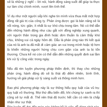
sẽ là những ý nghĩ – lời nói, hành động sáng suốt để giúp ta thực
sự làm chủ chính mình, vượt lên tình thế.
Ví dụ như một người sếp khi nghe tin mình vừa thua mất một hợp
đồng rất giá trị của công ty. Phản ứng được gọi là bản năng sẽ là
nổi nóng, tức giận, ít nhất là sự khó chịu trong tâm. Nó có thể dẫn
đến những hành động như cáu gắt với đồng nghiệp xung quanh,
với người thân trong gia đình hoặc đơn thuần là cảm thấy khó
chịu, không vui cả ngày hôm đó. Dẫu là phản ứng nào thì kết quả
của nó là anh ta đã mất đi cảm giác an vui trong mình hoặc tệ hơn
là khiến những người hứng chịu cơn giận của anh ta bị tổn
thương. Chưa kể nó còn có thể dẫn đến những quyết định sai lầm
khi xử lý công việc trong ngày.
Nếu đã rèn luyện phương pháp thiền định, thì thay cho những
phản ứng, hành động đó sẽ là thái độ điềm nhiên, bình tĩnh,
hướng về giải pháp xử lý sáng suốt và thông minh hơn.
Bao phủ phương pháp này là sự thông hiểu quy luật của vũ trụ:
quy luật vô thường. Mọi thứ đều biến đổi, khi chúng tự sanh ra thì
cũng sẽ tự mất đi. Thế nên thái độ trước hết cần có nên là chấp
nhận như sự thật.
Rèn luyện để đạt đến mức này không hề là việc dễ dàng chút nào.