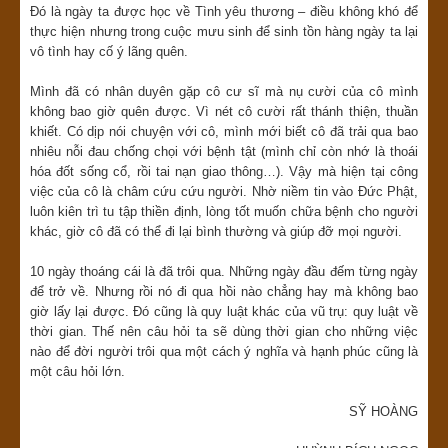
Đó là ngày ta được học về Tình yêu thương – điều không khó để
thực hiện nhưng trong cuộc mưu sinh để sinh tồn hàng ngày ta lại
vô tình hay cố ý lãng quên.
Mình đã có nhân duyên gặp cô cư sĩ mà nụ cười của cô mình
không bao giờ quên được. Vì nét cô cười rất thánh thiện, thuần
khiết. Có dịp nói chuyện với cô, mình mới biết cô đã trải qua bao
nhiêu nỗi đau chống chọi với bệnh tật (mình chỉ còn nhớ là thoái
hóa đốt sống cổ, rồi tai nạn giao thông…). Vậy mà hiện tại công
việc của cô là châm cứu cứu người. Nhờ niềm tin vào Đức Phật,
luôn kiên trì tu tập thiền định, lòng tốt muốn chữa bệnh cho người
khác, giờ cô đã có thể đi lại bình thường và giúp đỡ mọi người.
10 ngày thoáng cái là đã trôi qua. Những ngày đầu đếm từng ngày
để trở về. Nhưng rồi nó đi qua hồi nào chẳng hay mà không bao
giờ lấy lại được. Đó cũng là quy luật khác của vũ trụ: quy luật về
thời gian. Thế nên câu hỏi ta sẽ dùng thời gian cho những việc
nào để đời người trôi qua một cách ý nghĩa và hạnh phúc cũng là
một câu hỏi lớn.
SỸ HOÀNG