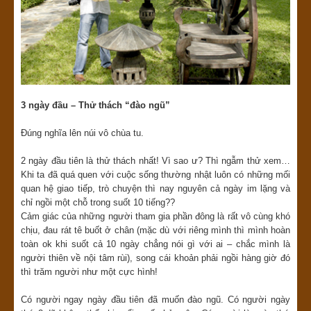
3 ngày đầu – Thử thách “đào ngũ”
Đúng nghĩa lên núi vô chùa tu.
2 ngày đầu tiên là thử thách nhất! Vì sao ư? Thì ngẫm thử xem…
Khi ta đã quá quen với cuộc sống thường nhật luôn có những mối
quan hệ giao tiếp, trò chuyện thì nay nguyên cả ngày im lặng và
chỉ ngồi một chỗ trong suốt 10 tiếng??
Cảm giác của những người tham gia phần đông là rất vô cùng khó
chịu, đau rát tê buốt ở chân (mặc dù với riêng mình thì mình hoàn
toàn ok khi suốt cả 10 ngày chẳng nói gì với ai – chắc mình là
người thiên về nội tâm rùi), song cái khoản phải ngồi hàng giờ đó
thì trăm người như một cực hình!
Có người ngay ngày đầu tiên đã muốn đào ngũ. Có người ngày