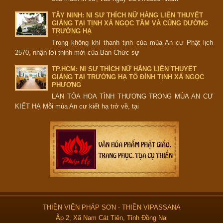
TÂY NINH: NI SƯ THÍCH NỮ HẰNG LIÊN THUYẾT
GIẢNG TẠI TỊNH XÁ NGỌC TÂM VÀ CÚNG DƯỜNG
TRƯỜNG HẠ
Trong không khí thanh tịnh của mùa An cư Phật lịch
2570, nhận lời thỉnh mời của Ban Chức sự
TP.HCM: NI SƯ THÍCH NỮ HẰNG LIÊN THUYẾT
GIẢNG TẠI TRƯỜNG HẠ TỔ ĐÌNH TỊNH XÁ NGỌC
PHƯƠNG
LAN TỎA HOA TÌNH THƯƠNG TRONG MÙA AN CƯ
KIẾT HẠ Mỗi mùa An cư kiết hạ trở về, tại
THIỀN VIỆN PHÁP SƠN - THIỀN VIPASSANA
Ấp 2, Xã Nam Cát Tiên, Tỉnh Đồng Nai