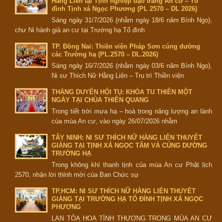
Hằng Liên tại Tịnh nghiệp đạo tràng An cư – Tổ
đình Tịnh xá Ngọc Phương (PL 2570 – DL 2026)
Sáng ngày 31/7/2026 (nhằm ngày 18/6 năm Bính Ngọ),
chư Ni hành giả an cư tại Trường hạ Tổ đình
TP. Đồng Nai: Thiền viện Pháp Sơn cúng dường
các Trường hạ (PL.2570 – DL.2026)
Sáng ngày 16/7/2026 (nhằm ngày 03/6 năm Bính Ngọ),
Ni sư Thích Nữ Hằng Liên – Trụ trì Thiền viện
THẮNG DUYÊN HỘI TỤ: KHÓA TU THIỀN MỘT
NGÀY TẠI CHÙA THIÊN QUANG
Trong tiết trời mưa hạ – hoà trong năng lượng an lành
của mùa An cư, vào ngày 26/07/2026 nhằm
TÂY NINH: NI SƯ THÍCH NỮ HẰNG LIÊN THUYẾT
GIẢNG TẠI TỊNH XÁ NGỌC TÂM VÀ CÚNG DƯỜNG
TRƯỜNG HẠ
Trong không khí thanh tịnh của mùa An cư Phật lịch
2570, nhận lời thỉnh mời của Ban Chức sự
TP.HCM: NI SƯ THÍCH NỮ HẰNG LIÊN THUYẾT
GIẢNG TẠI TRƯỜNG HẠ TỔ ĐÌNH TỊNH XÁ NGỌC
PHƯƠNG
LAN TỎA HOA TÌNH THƯƠNG TRONG MÙA AN CƯ