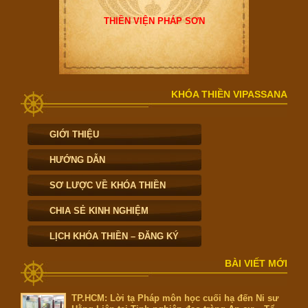
THIỀN VIỆN PHÁP SƠN
KHÓA THIỀN VIPASSANA
GIỚI THIỆU
HƯỚNG DẪN
SƠ LƯỢC VỀ KHÓA THIỀN
CHIA SẺ KINH NGHIỆM
LỊCH KHÓA THIỀN – ĐĂNG KÝ
BÀI VIẾT MỚI
TP.HCM: Lời tạ Pháp môn học cuối hạ đến Ni sư