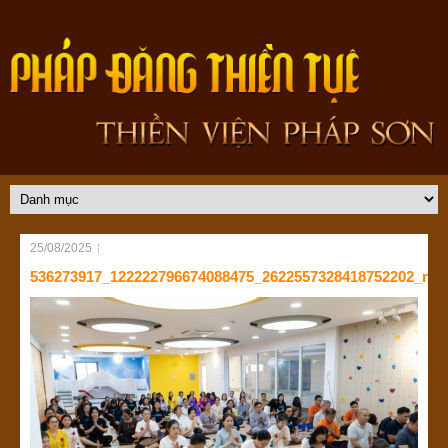
25/08/2025
536273917_122222796674088475_2622557328418752202_n