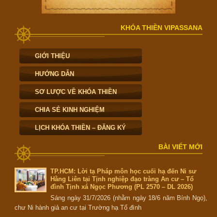
KHÓA THIỀN VIPASSANA
GIỚI THIỆU
HƯỚNG DẪN
SƠ LƯỢC VỀ KHÓA THIỀN
CHIA SẺ KINH NGHIỆM
LỊCH KHÓA THIỀN – ĐĂNG KÝ
BÀI VIẾT MỚI
TP.HCM: Lời tạ Pháp môn học cuối hạ đến Ni sư
Hằng Liên tại Tịnh nghiệp đạo tràng An cư – Tổ
đình Tịnh xá Ngọc Phương (PL 2570 – DL 2026)
Sáng ngày 31/7/2026 (nhằm ngày 18/6 năm Bính Ngọ),
chư Ni hành giả an cư tại Trường hạ Tổ đình