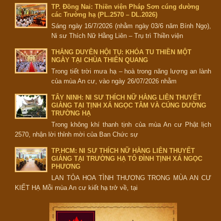
TP. Đồng Nai: Thiền viện Pháp Sơn cúng dường
các Trường hạ (PL.2570 – DL.2026)
Sáng ngày 16/7/2026 (nhằm ngày 03/6 năm Bính Ngọ),
Ni sư Thích Nữ Hằng Liên – Trụ trì Thiền viện
THẮNG DUYÊN HỘI TỤ: KHÓA TU THIỀN MỘT
NGÀY TẠI CHÙA THIÊN QUANG
Trong tiết trời mưa hạ – hoà trong năng lượng an lành
của mùa An cư, vào ngày 26/07/2026 nhằm
TÂY NINH: NI SƯ THÍCH NỮ HẰNG LIÊN THUYẾT
GIẢNG TẠI TỊNH XÁ NGỌC TÂM VÀ CÚNG DƯỜNG
TRƯỜNG HẠ
Trong không khí thanh tịnh của mùa An cư Phật lịch
2570, nhận lời thỉnh mời của Ban Chức sự
TP.HCM: NI SƯ THÍCH NỮ HẰNG LIÊN THUYẾT
GIẢNG TẠI TRƯỜNG HẠ TỔ ĐÌNH TỊNH XÁ NGỌC
PHƯƠNG
LAN TỎA HOA TÌNH THƯƠNG TRONG MÙA AN CƯ
KIẾT HẠ Mỗi mùa An cư kiết hạ trở về, tại