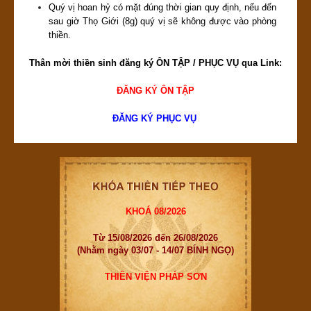
Quý vị hoan hỷ có mặt đúng thời gian quy định, nếu đến
sau giờ Thọ Giới (8g) quý vị sẽ không được vào phòng
thiền.
Thân mời thiền sinh đăng ký ÔN TẬP / PHỤC VỤ qua Link:
ĐĂNG KÝ ÔN TẬP
ĐĂNG KÝ PHỤC VỤ
KHOÁ 08/2026
Từ 15/08/2026 đến 26/08/2026
(Nhằm ngày 03/07 - 14/07 BÍNH NGỌ)
THIỀN VIỆN PHÁP SƠN