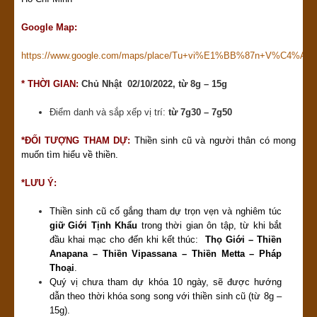
Google Map:
https://www.google.com/maps/place/Tu+vi%E1%BB%87n+V%C4%A9nh+
* THỜI GIAN:
Chủ Nhật 02/10/2022, từ 8g – 15g
Điểm danh và sắp xếp vị trí:
từ
7g30 – 7g50
*ĐỐI TƯỢNG THAM DỰ:
Thiền sinh cũ và người thân có mong
muốn tìm hiểu về thiền.
*LƯU Ý:
Thiền sinh cũ cố gắng tham dự trọn vẹn và nghiêm túc
giữ
Giới Tịnh Khẩu
trong thời gian ôn tập, từ khi bắt
đầu khai mạc cho đến khi kết thúc:
Thọ Giới – Thiền
Anapana – Thiền Vipassana – Thiền Metta – Pháp
Thoại
.
Quý vị chưa tham dự khóa 10 ngày, sẽ được hướng
dẫn theo thời khóa song song với thiền sinh cũ (từ 8g –
15g).