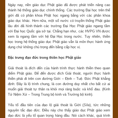
Ngày nay, nền giáo dục Phật giáo đã được phát triển nâng cao
thành hệ thống giáo dục chính thống. Các trường Đại học trên thế
giới đã có phân khoa Phật học ngang bằng với các phân khoa
giáo dục khác. Hơn nữa, một số nước có truyền thống Phật giáo
lâu đời đã hình thành các trường Đại Học Phật giáo ngang tầm
với Đại học Quốc gia sở tại. Chẳng hạn như, các HVPG VN được
xem là ngang tầm với hệ Đại Học trong nước. Tuy nhiên, thiền
học trong hệ thống giáo dục Phật giáo vẫn là môn thực hành ứng
dụng chứ không chú trọng đến bằng cấp học vị.
Đặc trưng đạo đức trong thiền học Phật giáo
Giải thoát là đích đến của hành trình thực hành thiền theo quan
điểm Phật giáo. Để đến được đích Giải thoát, người thực hành
thiền phải đi trên con đường Giới – Định – Tuệ. Đức Phật khẳng
định: Đây là lộ trình chung, là con đường duy nhất cho bất cứ ai
muốn giải thoát tự thân ra khỏi mọi ràng buộc và khổ đau. (Kinh
Tứ Niệm Xứ – Trong Trung bộ kinh và Trường bộ kinh).
Yếu tố đầu tiên của đạo lộ giải thoát là Giới (
Sìla
), tức những
nguyên tắc đạo đức. Điều này cho thấy giáo dục Phật giáo xem
đạo đức là yếu tố quan trọng hàng đầu. Nói cách khác, quá trình