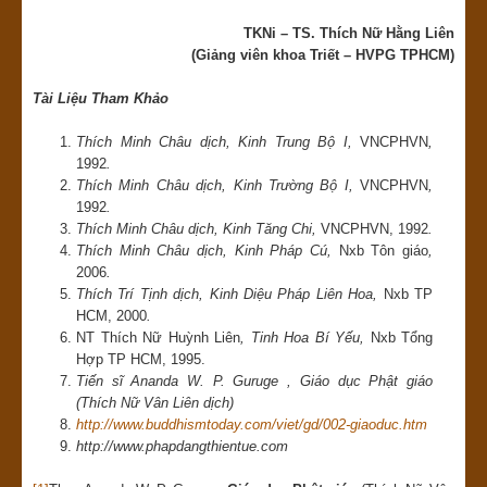
TKNi – TS. Thích Nữ Hằng Liên
(Giảng viên khoa Triết – HVPG TPHCM)
Tài Liệu Tham Khảo
Thích Minh Châu dịch, Kinh Trung Bộ I,
VNCPHVN
,
1992
.
Thích Minh Châu dịch, Kinh Trường Bộ I,
VNCPHVN
,
1992
.
Thích Minh Châu dịch, Kinh Tăng Chi,
VNCPHVN, 1992
.
Thích Minh Châu dịch, Kinh Pháp Cú,
Nxb Tôn giáo
,
2006
.
Thích Trí Tịnh dịch, Kinh Diệu Pháp Liên Hoa,
Nxb TP
HCM, 2000
.
NT Thích Nữ Huỳnh Liên
, Tinh Hoa Bí Yếu,
Nxb Tổng
Hợp TP HCM, 1995.
Tiến sĩ Ananda W. P. Guruge , Giáo dục Phật giáo
(Thích Nữ Vân Liên dịch)
http://www.buddhismtoday.com/viet/gd/002-giaoduc.htm
http://www.phapdangthientue.com