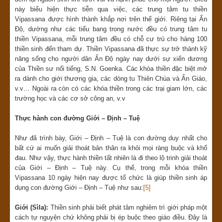
này biểu hiện thực tiễn qua việc, các trung tâm tu thiền
Vipassana được hình thành khắp nơi trên thế giới. Riêng tại Ấn
Độ, dường như các tiểu bang trong nước đều có trung tâm tu
thiền Vipassana, mỗi trung tâm đều có chỗ cư trú cho hàng 100
thiền sinh đến tham dự. Thiền Vipassana đã thực sự trở thành kỹ
năng sống cho người dân Ấn Độ ngày nay dưới sự xiển dương
của Thiền sư nổi tiếng, S.N. Goenka. Các khóa thiền đặc biệt mở
ra dành cho giới thương gia, các dòng tu Thiên Chúa và Ấn Giáo,
v.v… Ngoài ra còn có các khóa thiền trong các trại giam lớn, các
trường học và các cơ sở công an, v.v
Th
ực h
à
nh con
đườ
ng Gi
ớ
i –
Đị
nh – Tu
ệ
Như đã trình bày, Giới – Định – Tuệ là con đường duy nhất cho
bất cứ ai muốn giải thoát bản thân ra khỏi mọi ràng buộc và khổ
đau. Như vậy, thực hành thiền tất nhiên là đi theo lộ trinh giải thoát
của Giới – Định – Tuệ này. Cụ thể, trong mỗi khóa thiền
Vipassana 10 ngày hiện nay được tổ chức là giúp thiền sinh áp
dụng con đường Giới – Định – Tuệ như sau:
[5]
Giới (Sìla):
Thiền sinh phải biết phát tâm nghiêm trì giới pháp một
cách tự nguyện chứ không phải bị ép buộc theo giáo điều. Đây là