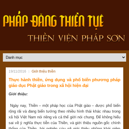
19/11/2016
Giới thiệu thiền
Thực hành thiền, ứng dụng và phổ biến phương pháp
giáo dục Phật giáo trong xã hội hiện đại
Giới thiệu:
Ngày nay, Thiền – một pháp học của Phật giáo – được phổ biến
rộng rãi và đang biến tướng theo nhiều hình thái khác nhau trong
xã hội Việt Nam nói riêng và cả thế giới nói chung. Để không hiểu
sai về ý nghĩa thực tiễn của Thiền, và giới thiệu nguồn gốc chính
thống của Thiền, bài nghiên cứu sẽ giới thiệu những khái niệm