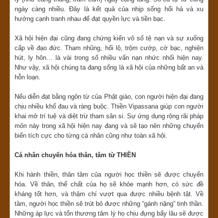
ngày càng nhiều. Đây là kết quả của nhịp sống hối hả và xu
hướng cạnh tranh nhau để đạt quyền lực và tiền bạc.
Xã hội hiện đại cũng đang chứng kiến vô số tệ nạn và sự xuống
cấp về đạo đức. Tham nhũng, hối lộ, trộm cướp, cờ bạc, nghiện
hút, ly hôn… là vài trong số nhiều vấn nạn nhức nhối hiện nay.
Như vậy, xã hội chúng ta đang sống là xã hội của những bất an và
hỗn loạn.
Nếu diễn đạt bằng ngôn từ của Phật giáo, con người hiện đại đang
chịu nhiều khổ đau và ràng buộc. Thiền Vipassana giúp con người
khai mở trí tuệ và diệt trừ tham sân si. Sự ứng dụng rộng rãi pháp
môn này trong xã hội hiện nay đang và sẽ tạo nên những chuyển
biến tích cực cho từng cá nhân cũng như toàn xã hội.
Cá nhân chuyển hóa thân, tâm từ THIỀN
Khi hành thiền, thân tâm của người học thiền sẽ được chuyển
hóa. Về thân, thể chất của họ sẽ khỏe mạnh hơn, có sức đề
kháng tốt hơn, và thậm chí vượt qua được nhiều bệnh tật. Về
tâm, người học thiền sẽ trút bỏ được những “gánh nặng” tinh thần.
Những áp lực và tổn thương tâm lý họ chịu đựng bấy lâu sẽ được