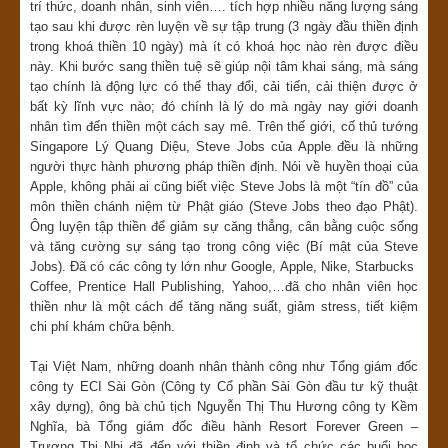
trí thức, doanh nhân, sinh viên…. tích hợp nhiều năng lượng sáng
tạo sau khi được rèn luyện về sự tập trung (3 ngày đầu thiền định
trong khoá thiền 10 ngày) mà ít có khoá học nào rèn được điều
này. Khi bước sang thiền tuệ sẽ giúp nội tâm khai sáng, mà sáng
tạo chính là động lực có thể thay đổi, cải tiến, cải thiện được ở
bất kỳ lĩnh vực nào; đó chính là lý do mà ngày nay giới doanh
nhân tìm đến thiền một cách say mê. Trên thế giới, cố thủ tướng
Singapore Lý Quang Diệu, Steve Jobs của Apple đều là những
người thực hành phương pháp thiền định. Nói về huyền thoại của
Apple, không phải ai cũng biết việc Steve Jobs là một “tín đồ” của
môn thiền chánh niệm từ Phật giáo (Steve Jobs theo đạo Phật).
Ông luyện tập thiền để giảm sự căng thẳng, cân bằng cuộc sống
và tăng cường sự sáng tạo trong công việc (Bí mật của Steve
Jobs). Đã có các công ty lớn như Google, Apple, Nike, Starbucks
Coffee, Prentice Hall Publishing, Yahoo,…đã cho nhân viên học
thiền như là một cách để tăng năng suất, giảm stress, tiết kiệm
chi phí khám chữa bệnh.
Tại Việt Nam, những doanh nhân thành công như Tổng giám đốc
công ty ECI Sài Gòn (Công ty Cổ phần Sài Gòn đầu tư kỹ thuật
xây dựng), ông bà chủ tịch Nguyễn Thị Thu Hương công ty Kềm
Nghĩa, bà Tổng giám đốc điều hành Resort Forever Green –
Trương Thị Nhi đã đến với thiền định và tổ chức các buổi học