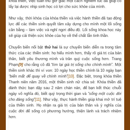
khóa thiền, việc tuân thủ giờ giấc một cách nghiêm túc đã giúp cô
lấy lại được nhịp sinh học có lợi cho sức khỏe của mình.
Như vậy, thời khóa của khóa thiền và việc hành thiền đã tạo động
lực để các thiền sinh quyết tâm xây dựng cho mình một lối sống
cân bằng – làm việc và nghỉ ngơi điều độ. Lối sống khoa học này
sẽ giúp cải thiện sức khỏe của họ về thể chất lẫn tinh thần.
Chuyển biến nổi bật
thứ hai
là sự chuyển biến diễn ra trong tâm
thức của các thiền sinh: họ hiểu mình hơn, thấy rõ giá trị của bản
thân, biết yêu thương mình và trân quý cuộc sống hơn. Trang
Phạm
[9]
cho rằng cô đã
“tìm lại giá trị sống cho chính mình”
. Một
thiền sinh khác thì ví von: 10 ngày học thiền chính là 10 ngày bạn
“biến mất để quay về chính mình”
[10]
. Đặc biệt, trong khóa thiền
Thanh niên năm 2016, một thiền sinh nữ chia sẻ: Khóa thiền đã
đánh thức bạn dậy sau 2 năm chán nản, để bạn kết thúc chuỗi
ngày vô nghĩa đó, biết quý trọng thời gian và
“sống một cuộc đời
cho đáng sống”
[11]
. Như vậy, thực hành thiền giúp khai mở trí tuệ
của thiền sinh. Họ nhận ra giá trị của bản thân và ý nghĩa của
cuộc đời để sống có phương hướng, thiện lành và trách nhiệm
hơn.