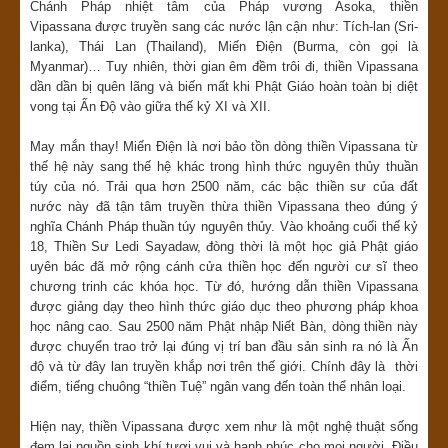
Chánh Pháp nhiệt tâm của Pháp vương Asoka, thiền
Vipassana được truyền sang các nước lận cận như: Tích-lan (Sri-
lanka), Thái Lan (Thailand), Miến Điện (Burma, còn gọi là
Myanmar)… Tuy nhiên, thời gian êm đềm trôi đi, thiền Vipassana
dần dần bị quên lãng và biến mất khi Phật Giáo hoàn toàn bị diệt
vong tại Ấn Độ vào giữa thế kỷ XI và XII.
May mắn thay! Miến Điện là nơi bảo tồn dòng thiền Vipassana từ
thế hệ này sang thế hệ khác trong hình thức nguyên thủy thuần
túy của nó. Trải qua hơn 2500 năm, các bậc thiền sư của đất
nước này đã tận tâm truyền thừa thiền Vipassana theo đúng ý
nghĩa Chánh Pháp thuần túy nguyên thủy. Vào khoảng cuối thế kỷ
18, Thiền Sư Ledi Sayadaw, đòng thời là một học giả Phật giáo
uyên bác đã mở rộng cánh cửa thiền học đến người cư sĩ theo
chương trinh các khóa học. Từ đó, hướng dẫn thiền Vipassana
được giảng dạy theo hình thức giáo dục theo phương pháp khoa
học nâng cao. Sau 2500 năm Phật nhập Niết Bàn, dòng thiền này
được chuyển trao trở lại đúng vị trí ban đầu sản sinh ra nó là Ấn
độ và từ đây lan truyền khắp nơi trên thế giới. Chính đây là thời
điểm, tiếng chuông “thiền Tuệ” ngân vang đến toàn thể nhân loại.
Hiện nay, thiền Vipassana được xem như là một nghệ thuật sống
đem lại nguồn sinh khí tươi vui và hạnh phúc cho mọi người. Điều