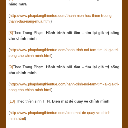
nắng mưa
(
http://www.phapdangthientue.com/thanh-nien-hoc-thien-truong-
thanh-dau-nang-mua.html
)
[8]
Theo Trang Phạm,
Hành trình nội tâm – tìm lại giá trị sống
cho chính mình
(
http://www.phapdangthientue.com/hanh-trinh-noi-tam-tim-lai-gia-tri-
song-cho-chinh-minh.html
)
[9]
Theo Trang Phạm,
Hành trình nội tâm – tìm lại giá trị sống
cho chính mình
(
http://www.phapdangthientue.com/hanh-trinh-noi-tam-tim-lai-gia-tri-
song-cho-chinh-minh.html
)
[10]
Theo thiền sinh TTN,
Biến mất để quay về chính mình
(
http://www.phapdangthientue.com/bien-mat-de-quay-ve-chinh-
minh.html
)