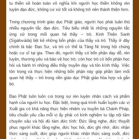
tu thiền sẽ hoàn toàn vô nghĩa khi người học thiền không rèn
luyện đạo đức, không cư xử tốt và không trở nên thánh thiện hơn.
Trong chương trình giáo dục Phật giáo, người học phải tuân thủ
nhiều nguyên tắc đạo đức. Tiêu biểu nhất là những nguyên tắc
ứng xử trong mối quan hệ thầy – trò. Kinh Thiện Sanh
(
Sigàlovàda
) liệt kê những bổn phận của thầy và trò. Thầy ở đây
chính là bậc Đạo Sư, và trò có thể là Tăng Ni trong hội chúng
hoặc cư sĩ tại gia. Theo đó, người thầy có bổn phận dạy dỗ, rèn
luyện, thương yêu và bảo vệ học trò; còn học trò có bổn phận học
hỏi và hành trì những điều thầy truyền dạy và tôn kính thầy. Việc
tôn trọng và thực hiện những bổn phận này góp phần làm mối
quan hệ thầy – trò trong nền giáo dục Phật giáo hòa hợp và gắn
bó.
Đạo Phật luôn luôn coi trọng sự rèn luyện nhân cách và phẩm
hạnh của người tu học. Đặc biệt, trong quá trình huấn luyện các vị
Xuất gia có khả năng thực hiện nhiệm vụ truyền bá Chánh Pháp,
tiêu chuẩn yêu cầu mỗi vị ấy phải có kinh nghiệm tu tập nội tâm
chuyên sâu và hội đủ tám đức tính: Đức lắng nghe, đức thuyết
phục người khác lắng nghe, đức học hỏi, đức ghi nhớ, đức nhận
thức sáng suốt, đức giúp người khác nhận thức sáng suốt, đức