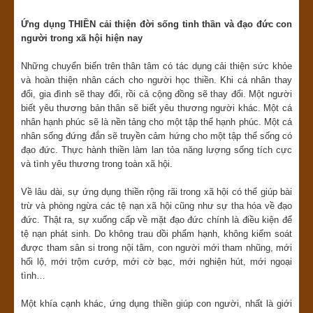
Ứng dụng
THIỀN
cải thiện đời sống tinh thần và đạo đức con
người trong xã hội hiện nay
Những chuyển biến trên thân tâm có tác dụng cải thiện sức khỏe
và hoàn thiện nhân cách cho người học thiền. Khi cá nhân thay
đổi, gia đình sẽ thay đổi, rồi cả cộng đồng sẽ thay đổi. Một người
biết yêu thương bản thân sẽ biết yêu thương người khác. Một cá
nhân hạnh phúc sẽ là nền tảng cho một tập thể hạnh phúc. Một cá
nhân sống đứng đắn sẽ truyền cảm hứng cho một tập thể sống có
đạo đức. Thực hành thiền làm lan tỏa năng lượng sống tích cực
và tình yêu thương trong toàn xã hội.
Về lâu dài, sự ứng dụng thiền rộng rãi trong xã hội có thể giúp bài
trừ và phòng ngừa các tệ nạn xã hội cũng như sự tha hóa về đạo
đức. Thật ra, sự xuống cấp về mặt đạo đức chính là điều kiện để
tệ nạn phát sinh. Do không trau dồi phẩm hạnh, không kiểm soát
được tham sân si trong nội tâm, con người mới tham nhũng, mới
hối lộ, mới trộm cướp, mới cờ bạc, mới nghiện hút, mới ngoại
tình…
Một khía cạnh khác, ứng dụng thiền giúp con người, nhất là giới