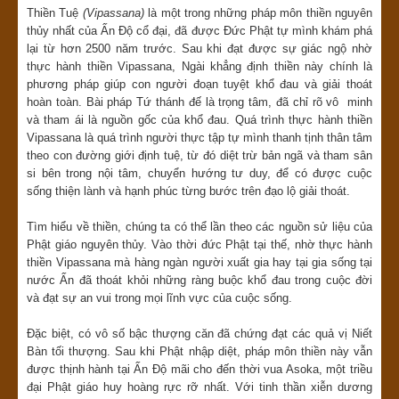
Thiền Tuệ
(Vipassana)
là một trong những pháp môn thiền nguyên
thủy nhất của Ấn Độ cổ đại, đã được Đức Phật tự mình khám phá
lại từ hơn 2500 năm trước. Sau khi đạt được sự giác ngộ nhờ
thực hành thiền Vipassana, Ngài khẳng định thiền này chính là
phương pháp giúp con người đoạn tuyệt khổ đau và giải thoát
hoàn toàn. Bài pháp Tứ thánh đế là trọng tâm, đã chỉ rõ vô minh
và tham ái là nguồn gốc của khổ đau. Quá trình thực hành thiền
Vipassana là quá trình người thực tập tự mình thanh tịnh thân tâm
theo con đường giới định tuệ, từ đó diệt trừ bản ngã và tham sân
si bên trong nội tâm, chuyển hướng tư duy, để có được cuộc
sống thiện lành và hạnh phúc từng bước trên đạo lộ giải thoát.
Tìm hiểu về thiền, chúng ta có thể lần theo các nguồn sử liệu của
Phật giáo nguyên thủy. Vào thời đức Phật tại thế, nhờ thực hành
thiền Vipassana mà hàng ngàn người xuất gia hay tại gia sống tại
nước Ấn đã thoát khỏi những ràng buộc khổ đau trong cuộc đời
và đạt sự an vui trong mọi lĩnh vực của cuộc sống.
Đặc biệt, có vô số bậc thượng căn đã chứng đạt các quả vị Niết
Bàn tối thượng. Sau khi Phật nhập diệt, pháp môn thiền này vẫn
được thịnh hành tại Ấn Độ mãi cho đến thời vua Asoka, một triều
đại Phật giáo huy hoàng rực rỡ nhất. Với tinh thần xiễn dương