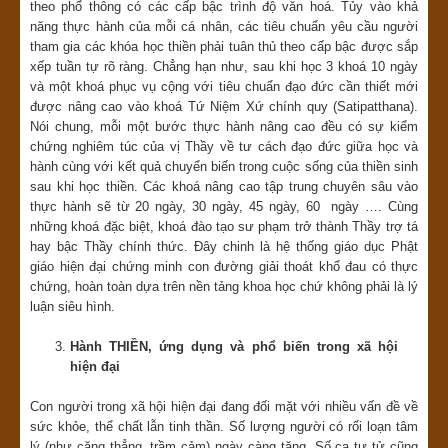
theo phổ thông có các cấp bậc trình độ văn hoá. Tủy vào khả
năng thực hành của mỗi cá nhân, các tiêu chuẩn yêu cầu người
tham gia các khóa học thiền phải tuân thủ theo cấp bậc được sắp
xếp tuần tự rõ ràng. Chẳng hạn như, sau khi học 3 khoá 10 ngày
và một khoá phục vụ cộng với tiêu chuẩn đạo đức cần thiết mới
được nâng cao vào khoá Tứ Niệm Xứ chính quy (Satipatthana).
Nói chung, mỗi một bước thực hành nâng cao đều có sự kiểm
chứng nghiêm túc của vị Thầy về tư cách đạo đức giữa học và
hành cùng với kết quả chuyển biến trong cuộc sống của thiền sinh
sau khi học thiền. Các khoá nâng cao tập trung chuyên sâu vào
thực hành sẽ từ 20 ngày, 30 ngày, 45 ngày, 60 ngày …. Cùng
những khoá đặc biệt, khoá đào tạo sư phạm trở thành Thầy trợ tá
hay bậc Thầy chính thức. Đây chinh là hệ thống giáo dục Phật
giáo hiện đại chứng minh con đường giải thoát khổ đau có thực
chứng, hoàn toàn dựa trên nền tảng khoa học chứ không phải là lý
luận siêu hình.
Hành THIỀN, ứng dụng và phổ biến trong xã hội
hiện đại
Con người trong xã hội hiện đại đang đối mặt với nhiều vấn đề về
sức khỏe, thể chất lẫn tinh thần. Số lượng người có rối loạn tâm
lý (như căng thẳng, trầm cảm) ngày càng tăng. Số ca tự tử cũng