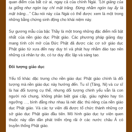
quan điểm của bất cứ ai, ngay cả của chính Ngài.
“Lời giảng của
ta giống như ngón tay chỉ mặt trăng. Đừng nhầm ngón tay ấy là
mặt trăng…”
Câu nói này của Ngài có thể được xem là một trong
những bằng chứng sinh động cho khái niệm này.
Sự gương mẫu của bậc Thầy là một trong những đặc điểm nổi bật
nhất của nền giáo dục Phật giáo. Các phương pháp giảng dạy
mang tính cởi mở của Đức Phật đã được các cơ sở giáo dục
Phật giáo từ xưa đến nay duy trì và phát huy nhằm đào tạo nên
những cá nhân tự do, có tư duy độc lập và sáng tạo.
Đối tượng giáo dục
Yếu tố khác đặc trưng cho nền giáo dục Phật giáo chính là đối
tượng mà nền giáo dục này hướng đến. Tu sĩ (Tăng, Ni) và cư sĩ
là hai đối tượng cụ thể, nhưng dối tượng chinh yếu vẫn là con
người nói chung, không phân biệt giai cấp, giàu nghèo hay tín
ngưỡng …, bình đẳng như nhau là nét đặc thù riêng của nền giáo
dục Phật giáo. Và các tự viện đã được tổ chức thành những cơ
sở giáo dục Phật giáo đầu tiên. Mô hình giáo dục tự viện quen
thuộc này dần dần phát triển rộng rãi ở các nước châu Á có
truyền thống Phật giáo.