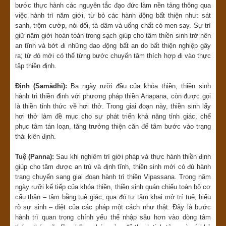
bước thực hành các nguyên tắc đạo đức làm nền tảng thông qua
việc hành trì năm giới, từ bỏ các hành động bất thiện như: sát
sanh, trộm cướp, nói dối, tà dâm và uống chất có men say. Sự trì
giữ năm giới hoàn toàn trong sạch giúp cho tâm thiền sinh trở nên
an tĩnh và bớt đi những dao động bất an do bất thiện nghiệp gây
ra; từ đó mới có thể từng bước chuyển tâm thích hợp đi vào thực
tập thiền định.
Định (Samàdhi):
Ba ngày rưỡi đầu của khóa thiền, thiền sinh
hành trì thiền định với phương pháp thiền Anapana, còn được gọi
là thiền tỉnh thức về hơi thở. Trong giai đoạn này, thiền sinh lấy
hơi thở làm đề mục cho sự phát triển khả năng tỉnh giác, chế
phục tâm tán loạn, tăng trưởng thiện căn để tâm bước vào trạng
thái kiên định.
Tuệ (Panna):
Sau khi nghiêm trì giới pháp và thực hành thiền định
giúp cho tâm được an trú và định tĩnh, thiền sinh mới có đủ hành
trang chuyển sang giai đoạn hành trì thiền Vipassana. Trong năm
ngày rưỡi kế tiếp của khóa thiền, thiền sinh quán chiếu toàn bộ cơ
cấu thân – tâm bằng tuệ giác, qua đó tự tâm khai mở trí tuệ, hiểu
rõ sự sinh – diệt của các pháp một cách như thật. Đây là bước
hành trì quan trọng chính yếu thể nhập sâu hơn vào dòng tâm