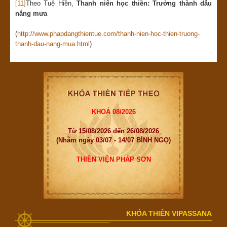
[11]
Theo Tuệ Hiền,
Thanh niên học thiền: Trưởng thành dẫu
nắng mưa
(
http://www.phapdangthientue.com/thanh-nien-hoc-thien-truong-
thanh-dau-nang-mua.html
)
KHOÁ 08/2026
Từ 15/08/2026 đến 26/08/2026
(Nhằm ngày 03/07 - 14/07 BÍNH NGỌ)
THIỀN VIỆN PHÁP SƠN
KHÓA THIỀN VIPASSANA