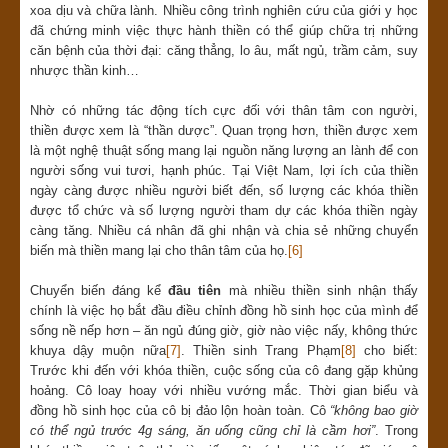
xoa dịu và chữa lành. Nhiều công trình nghiên cứu của giới y học
đã chứng minh việc thực hành thiền có thể giúp chữa trị những
căn bệnh của thời đại: căng thẳng, lo âu, mất ngủ, trầm cảm, suy
nhược thần kinh…
Nhờ có những tác động tích cực đối với thân tâm con người,
thiền được xem là “thần dược”. Quan trọng hơn, thiền được xem
là một nghệ thuật sống mang lại nguồn năng lượng an lành để con
người sống vui tươi, hạnh phúc. Tại Việt Nam, lợi ích của thiền
ngày càng được nhiều người biết đến, số lượng các khóa thiền
được tổ chức và số lượng người tham dự các khóa thiền ngày
càng tăng. Nhiều cá nhân đã ghi nhận và chia sẻ những chuyển
biến mà thiền mang lại cho thân tâm của họ.
[6]
Chuyển biến đáng kể
đầu tiên
mà nhiều thiền sinh nhận thấy
chính là việc họ bắt đầu điều chỉnh đồng hồ sinh học của mình để
sống nề nếp hơn – ăn ngủ đúng giờ, giờ nào việc nấy, không thức
khuya dậy muộn nữa
[7]
. Thiền sinh Trang Phạm
[8]
cho biết:
Trước khi đến với khóa thiền, cuộc sống của cô đang gặp khủng
hoảng. Cô loay hoay với nhiều vướng mắc. Thời gian biểu và
đồng hồ sinh học của cô bị đảo lộn hoàn toàn. Cô
“không bao giờ
có thể ngủ trước 4g sáng, ăn uống cũng chỉ là cầm hơi”
. Trong