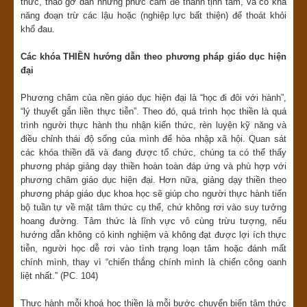
thức, tháo gỡ dần những phức cảm để thanh tịnh tâm, và có khả
năng đoạn trừ các lậu hoặc (nghiệp lực bất thiện) để thoát khỏi
khổ đau.
Các khóa THIỀN hướng dẫn theo phương pháp giáo dục hiện
đại
Phương châm của nền giáo dục hiện đại là “học đi đôi với hành”,
“lý thuyết gắn liền thực tiễn”. Theo đó, quá trình học thiền là quá
trình người thực hành thu nhận kiến thức, rèn luyện kỹ năng và
điều chỉnh thái độ sống của mình để hòa nhập xã hội. Quan sát
các khóa thiền đã và đang được tổ chức, chúng ta có thể thấy
phương pháp giảng dạy thiền hoàn toàn đáp ứng và phù hợp với
phương châm giáo dục hiện đại. Hơn nữa, giảng dạy thiền theo
phương pháp giáo dục khoa học sẽ giúp cho người thực hành tiến
bộ tuần tự về mặt tâm thức cụ thể, chứ không rơi vào suy tưởng
hoang đường. Tâm thức là lĩnh vực vô cùng trừu tượng, nếu
hướng dẫn không có kinh nghiệm và không đạt được lợi ích thực
tiễn, người học dễ rơi vào tình trạng loạn tâm hoặc đánh mất
chính mình, thay vì “chiến thắng chính mình là chiến công oanh
liệt nhất.” (PC. 104)
Thực hành mỗi khoá học thiền là mỗi bước chuyển biến tâm thức