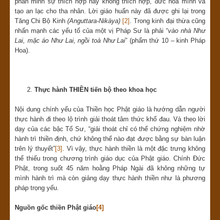
phân minh sự thích hợp hay không thích hợp, đức hòa mình và
tạo an lạc cho tha nhân. Lời giáo huấn này đã được ghi lại trong
Tăng Chi Bộ Kinh
(Anguttara-Nikàya)
[2]
. Trong kinh đại thừa cũng
nhấn mạnh các yếu tố của một vị Pháp Sư là phải “
vào nhà Như
Lai, mặc áo Như Lai, ngồi toà Như Lai
” (phẩm thứ 10 – kinh Pháp
Hoa).
Thực hành THIỀN tiến bộ theo khoa học
Nội dung chính yếu của Thiền học Phật giáo là hướng dẫn người
thực hành đi theo lộ trình giải thoát tâm thức khổ đau. Và theo lời
dạy của các bậc Tổ Sư, “giải thoát chỉ có thể chứng nghiệm nhờ
hành trì thiền định, chứ không thể nào đạt được bằng sự bàn luận
trên lý thuyết”
[3]
. Vì vậy, thực hành thiền là một đặc trưng không
thể thiếu trong chương trình giáo dục của Phật giáo. Chính Đức
Phật, trong suốt 45 năm hoằng Pháp Ngài đã không những tự
mình hành trì mà còn giảng dạy thực hành thiền như là phương
pháp trọng yếu.
Nguồn gốc thiền Phật giáo
[4]