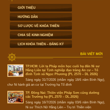
GIỚI THIỆU
HƯỚNG DẪN
SƠ LƯỢC VỀ KHÓA THIỀN
CHIA SẺ KINH NGHIỆM
LỊCH KHÓA THIỀN – ĐĂNG KÝ
BÀI VIẾT MỚI
TP.HCM: Lời tạ Pháp môn học cuối hạ đến Ni sư
Hằng Liên tại Tịnh nghiệp đạo tràng An cư – Tổ
đình Tịnh xá Ngọc Phương (PL 2570 – DL 2026)
Sáng ngày 31/7/2026 (nhằm ngày 18/6 năm Bính Ngọ),
chư Ni hành giả an cư tại Trường hạ Tổ đình
TP. Đồng Nai: Thiền viện Pháp Sơn cúng dường
các Trường hạ (PL.2570 – DL.2026)
Sáng ngày 16/7/2026 (nhằm ngày 03/6 năm Bính Ngọ),
Ni sư Thích Nữ Hằng Liên – Trụ trì Thiền viện