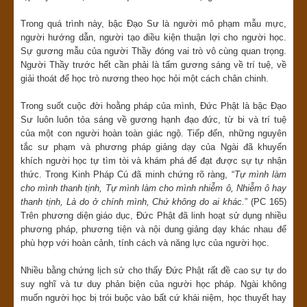
Trong quá trình này, bậc Đạo Sư là người mô phạm mẫu mực,
người hướng dẫn, người tạo điều kiện thuận lợi cho người học.
Sự gương mẫu của người Thầy đóng vai trò vô cùng quan trọng.
Người Thầy trước hết cần phải là tấm gương sáng về trí tuệ, về
giải thoát để học trò nương theo học hỏi một cách chân chinh.
Trong suốt cuộc đời hoằng pháp của mình, Đức Phật là bậc Đạo
Sư luôn luôn tỏa sáng về gương hạnh đạo đức, từ bi và trí tuệ
của một con người hoàn toàn giác ngộ. Tiếp đến, những nguyên
tắc sư phạm và phương pháp giảng dạy của Ngài đã khuyến
khích người học tự tìm tòi và khám phá để đạt được sự tự nhận
thức. Trong Kinh Pháp Cú đã minh chứng rõ ràng, “
Tự mình làm
cho mình thanh tịnh, Tự mình làm cho mình nhiễm ô, Nhiễm ô hay
thanh tịnh, Là do ở chính mình, Chứ không do ai khác.
” (PC 165)
Trên phương diện giáo dục, Đức Phật đã linh hoạt sử dụng nhiều
phương pháp, phương tiện và nội dung giảng dạy khác nhau để
phù hợp với hoàn cảnh, tính cách và năng lực của người học.
Nhiều bằng chứng lịch sử cho thấy Đức Phật rất đề cao sự tự do
suy nghĩ và tư duy phản biện của người học pháp. Ngài không
muốn người học bị trói buộc vào bất cứ khái niệm, học thuyết hay