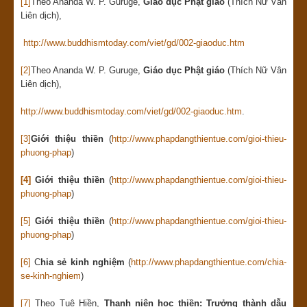
[1]
Theo Ananda W. P. Guruge,
Giáo dục Phật giáo
(Thích Nữ Vân
Liên dịch),
http://www.buddhismtoday.com/viet/gd/002-giaoduc.htm
[2]
Theo Ananda W. P. Guruge,
Giáo dục Phật giáo
(Thích Nữ Vân
Liên dịch),
http://www.buddhismtoday.com/viet/gd/002-giaoduc.htm
.
[3]
Giới thiệu thiền
(
http://www.phapdangthientue.com/gioi-thieu-
phuong-phap
)
[4]
Giới thiệu thiền
(
http://www.phapdangthientue.com/gioi-thieu-
phuong-phap
)
[5]
Giới thiệu thiền
(
http://www.phapdangthientue.com/gioi-thieu-
phuong-phap
)
[6]
C
hia sẻ kinh nghiệm
(
http://www.phapdangthientue.com/chia-
se-kinh-nghiem
)
[7]
Theo Tuệ Hiền,
Thanh niên học thiền: Trưởng thành dẫu