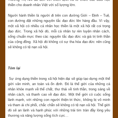
thiền cho doanh nhân Việt với số lựợng lớn.
Người hành thiền là người đi trên con đường Giới – Định – Tuệ,
con đường đặt những nguyên tắc đạo đức lên hàng đầu. Vì vậy,
một xã hội có nhiều cá nhân học thiền là một xã hội rất coi trọng
đạo đức. Trong xã hội đó, mỗi cá nhân tự rèn luyện nhân cách,
sống chuẩn mực theo các nguyên tắc đạo đức và giá trị tinh thần
của cộng đồng. Xã hội đó không có sự tha hóa đạo đức nên cũng
sẽ không có tệ nạn xã hội.
Tóm lại
Sự ứng dụng thiền trong xã hội hiện đại sẽ giúp tạo dựng một thế
giới văn minh, an toàn và ổn định. Đó là thế giới của những cá
nhân khỏe mạnh về thể chất, thư thái về tinh thần, trong sáng về
nhân cách, và thanh cao về đạo đức. Một thế giới có cuộc sống
lành mạnh, với những con người thiện tri thức, không bị vô minh
và tham ái chi phối, chắc chắn sẽ không có tệ nạn xã hội. Thế giới
đó sẽ an lành và hạnh phúc với những trái tim tràn đầy lòng yêu
thương và năng lượng sống tích cực…