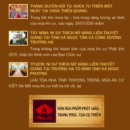
THẮNG DUYÊN HỘI TỤ: KHÓA TU THIỀN MỘT
NGÀY TẠI CHÙA THIÊN QUANG
Trong tiết trời mưa hạ – hoà trong năng lượng an lành
của mùa An cư, vào ngày 26/07/2026 nhằm
TÂY NINH: NI SƯ THÍCH NỮ HẰNG LIÊN THUYẾT
GIẢNG TẠI TỊNH XÁ NGỌC TÂM VÀ CÚNG DƯỜNG
TRƯỜNG HẠ
Trong không khí thanh tịnh của mùa An cư Phật lịch
2570, nhận lời thỉnh mời của Ban Chức sự
TP.HCM: NI SƯ THÍCH NỮ HẰNG LIÊN THUYẾT
GIẢNG TẠI TRƯỜNG HẠ TỔ ĐÌNH TỊNH XÁ NGỌC
PHƯƠNG
LAN TỎA HOA TÌNH THƯƠNG TRONG MÙA AN CƯ
KIẾT HẠ Mỗi mùa An cư kiết hạ trở về, tại