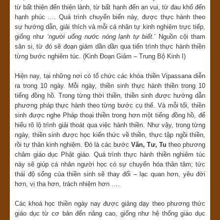
từ bất thiện đến thiện lành, từ bất hạnh đến an vui, từ đau khổ đến
hạnh phúc …. Quá trình chuyển biến này, được thực hành theo
sự hướng dẫn, giải thích và mỗi cá nhân tự kinh nghiệm trực tiếp,
giống như
‘người uống nước nóng lạnh tự biết
.’ Nguồn cội tham
sân si, từ đó sẽ đoạn giảm dần dần qua tiến trình thực hành thiền
từng bước nghiêm túc. (Kinh Đoạn Giảm – Trung Bộ Kinh I)
Hiện nay, tại những nơi có tổ chức các khóa thiền Vipassana diễn
ra trong 10 ngày. Mỗi ngày, thiền sinh thực hành thiền trong 10
tiếng đồng hồ. Trong từng thời thiền, thiền sinh được hướng dẫn
phương pháp thực hành theo từng bước cụ thể. Và mỗi tối, thiền
sinh được nghe Pháp thoại thiền trong hơn một tiếng đồng hồ, để
hiểu rõ lộ trình giải thoát qua việc hành thiền. Như vậy, trong từng
ngày, thiền sinh được học kiến thức về thiền, thực tập ngồi thiền,
rồi tự thân kinh nghiệm. Đó là các bước
Văn, Tư, Tu
theo phương
châm giáo dục Phật giáo. Quá trình thực hành thiền nghiêm túc
này sẽ giúp cá nhân người học có sự chuyển hóa thân tâm; tức
thái độ sống của thiền sinh sẽ thay đổi – lạc quan hơn, yêu đời
hơn, vị tha hơn, trách nhiệm hơn ….
Các khoá học thiền ngày nay được giảng dạy theo phương thức
giáo dục từ cơ bản đến nâng cao, giống như hệ thống giáo dục